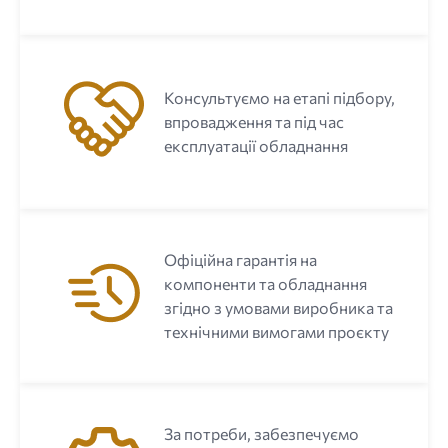
Консультуємо на етапі підбору,
впровадження та під час
експлуатації обладнання
Офіційна гарантія на
компоненти та обладнання
згідно з умовами виробника та
технічними вимогами проєкту
За потреби, забезпечуємо