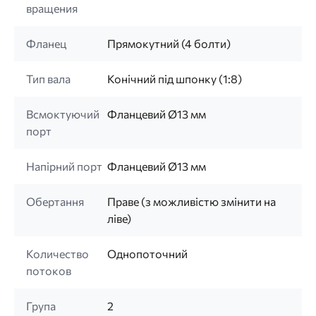
вращения
Фланец
Прямокутний (4 болти)
Тип вала
Конічний під шпонку (1:8)
Всмоктуючий
Фланцевий Ø13 мм
порт
Напірний порт
Фланцевий Ø13 мм
Обертання
Праве (з можливістю змінити на
ліве)
Количество
Однопоточний
потоков
Група
2