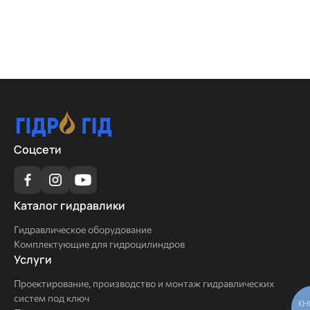
Соцсети
Каталог
Каталог гидравлики
гидравлики
Гидравлическое оборудование
Комплектующие для гидроцилиндров
Услуги
Услуги
Проектирование, производство и монтаж гидравлических
систем под ключ
КН