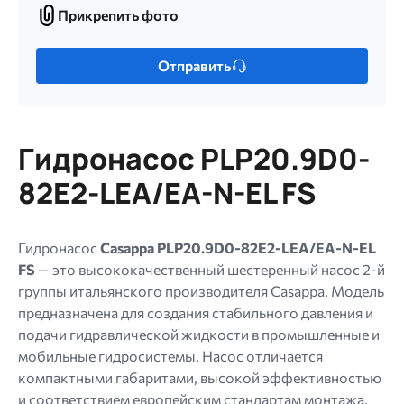
Прикрепить фото
Прикрепить
фото
Только
Отправить
один
файл.
Ограничение
256
Гидронасос PLP20.9D0-
МБ.
Допустимые
82E2-LEA/EA-N-EL FS
типы:
gif
jpg
Гидронасос
Casappa PLP20.9D0-82E2-LEA/EA-N-EL
jpeg
FS
— это высококачественный шестеренный насос 2-й
png.
группы итальянского производителя Casappa. Модель
предназначена для создания стабильного давления и
подачи гидравлической жидкости в промышленные и
мобильные гидросистемы. Насос отличается
компактными габаритами, высокой эффективностью
и соответствием европейским стандартам монтажа.