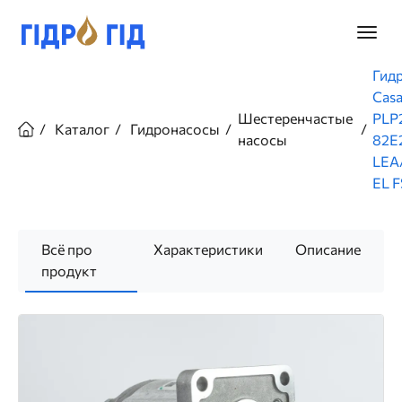
Перейти
к
Главно
основному
меню
содержанию
Строка
Гид
навигации
Cas
Шестеренчастые
PLP
Каталог
Гидронасосы
насосы
82E
LEA
EL F
Всё про
Характеристики
Описание
продукт