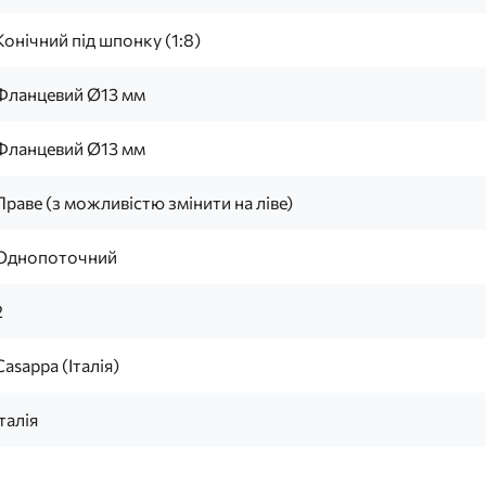
Конічний під шпонку (1:8)
Фланцевий Ø13 мм
Фланцевий Ø13 мм
Праве (з можливістю змінити на ліве)
Однопоточний
2
Casappa (Італія)
Італія