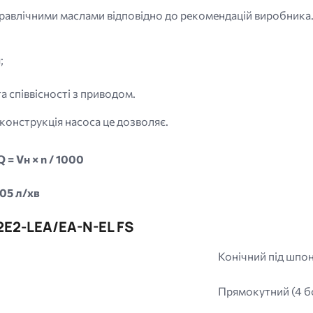
дравлічними маслами відповідно до рекомендацій виробника
;
а співвісності з приводом.
конструкція насоса це дозволяє.
Q = Vн × n / 1000
605 л/хв
2E2-LEA/EA-N-EL FS
Конічний під шпон
Прямокутний (4 б