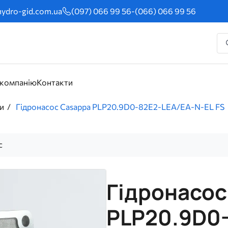
ydro-gid.com.ua
(097) 066 99 56
-
(066) 066 99 56
 компанію
Контакти
и
Гідронасос Casappa PLP20.9D0-82E2-LEA/EA-N-EL FS
с
Гідронасос
PLP20.9D0