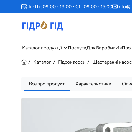
Перейти
Пн-Пт: 09:00 - 19:00 / Сб: 09:00 - 15:00
info@h
до
основного
вмісту
Головне
Каталог продукції
Послуги
Для Виробників
Про
меню
Рядок
Каталог
Гідронасоси
Шестеренні насос
навіґації
Все про продукт
Характеристики
Опи