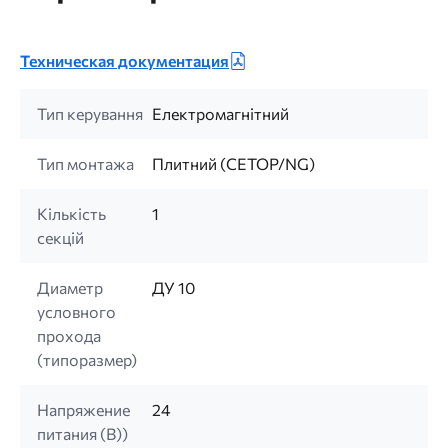
Техническая документация
Тип керування
Електромагнітний
Тип монтажа
Плитний (CETOP/NG)
Кількість
1
секцій
Диаметр
ДУ 10
условного
прохода
(типоразмер)
Напряжение
24
питания (B))