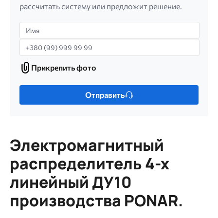
рассчитать систему или предложит решение.
Имя
Телефон
Прикрепить фото
Прикрепить
фото
Только
Отправить
один
файл.
Ограничение
256
Электромагнитный
МБ.
Допустимые
распределитель 4-х
типы:
линейный ДУ10
gif
jpg
производства PONAR.
jpeg
png.