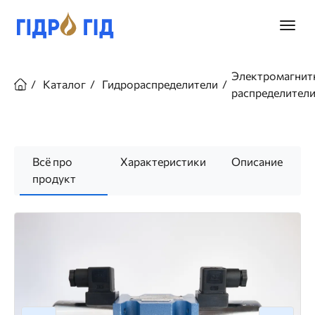
Перейти
к
Главно
основному
меню
содержанию
Строка
навигации
Электромагнит
Каталог
Гидрораспределители
распределител
Всё про
Характеристики
Описание
продукт