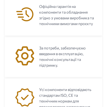
Офіційна гарантія на
компоненти та обладнання
згідно з умовами виробника та
технічними вимогами проєкту
За потреби, забезпечуємо
введення в експлуатацію,
технічні консультації та
підтримку.
Усі компоненти відповідають
стандартам ISO, CE та
технічним нормам для
промислового застосування