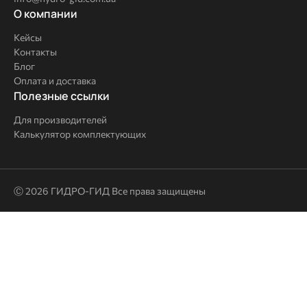
О
О компании
компании
Кейсы
Контакты
Блог
Оплата и доставка
Полезные
Полезные ссылки
ссылки
Для производителей
Калькулятор комплектующих
Ⓒ 2026 ГИДРО-ГИД Все права защищены