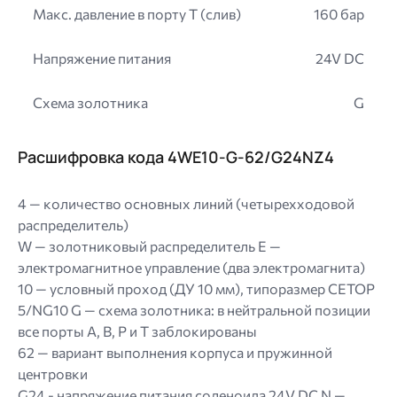
Макс. давление в порту T (слив)
160 бар
Напряжение питания
24V DC
Схема золотника
G
Расшифровка кода 4WE10-G-62/G24NZ4
4 — количество основных линий (четырехходовой
распределитель)
W — золотниковый распределитель E —
электромагнитное управление (два электромагнита)
10 — условный проход (ДУ 10 мм), типоразмер CETOP
5/NG10 G — схема золотника: в нейтральной позиции
все порты A, B, P и T заблокированы
62 — вариант выполнения корпуса и пружинной
центровки
G24 - напряжение питания соленоида 24V DC N —