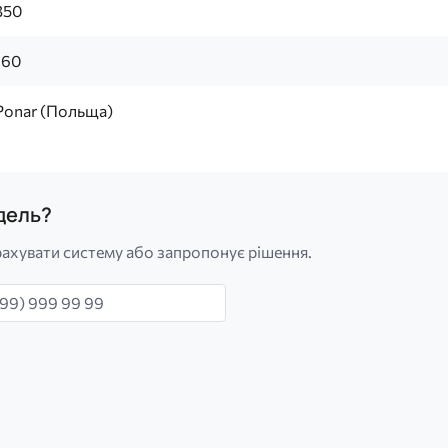
350
160
Ponar (Польща)
одель?
ахувати систему або запропонує рішення.
н