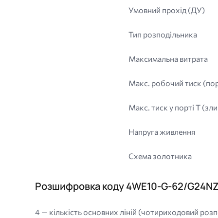
Умовний прохід (ДУ)
Тип розподільника
Максимальна витрата
Макс. робочий тиск (порт
Макс. тиск у порті T (зли
Напруга живлення
Схема золотника
Розшифровка коду 4WE10-G-62/G24N
4 — кількість основних ліній (чотириходовий роз