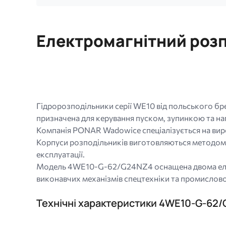
Обмеження:
256
МБ.
Електромагнітний розп
Дозволені
типи:
gif
jpg
jpeg
png.
Гідророзподільники серії WE10 від польського б
призначена для керування пуском, зупинкою та нап
Компанія PONAR Wadowice спеціалізується на виро
Корпуси розподільників виготовляються методом л
експлуатації.
Модель 4WE10-G-62/G24NZ4 оснащена двома елект
виконавчих механізмів спецтехніки та промислов
Технічні характеристики 4WE10-G-62