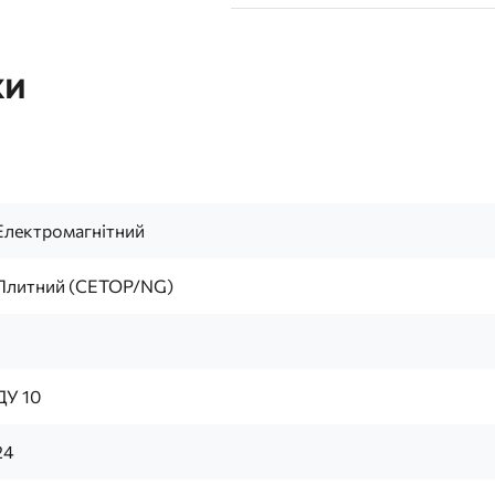
ки
Електромагнітний
Плитний (CETOP/NG)
1
ДУ 10
24