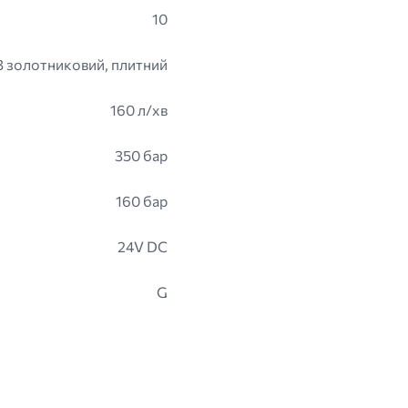
10
3 золотниковий, плитний
160 л/хв
350 бар
160 бар
24V DC
G