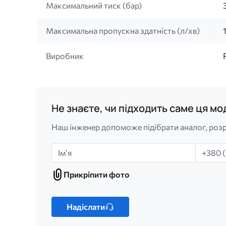
Максимальний тиск (бар)
Максимальна пропускна здатність (л/хв)
Виробник
Не знаєте, чи підходить саме ця м
Наш інженер допоможе підібрати аналог, розр
Імʼя
Телефо
Прикріпити фото
Прикріпити
фото
Лише
один
Надіслати
файл.