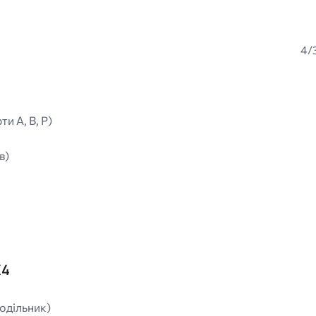
4/
и A, B, P)
в)
Z4
подільник)