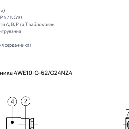
ти)
P 5 / NG10
ти A, B, P та T заблоковані
ентрування
ня сердечника)
отника 4WE10-G-62/G24NZ4