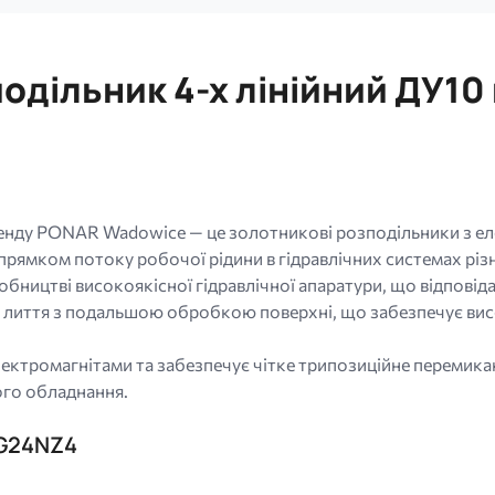
одільник 4-х лінійний ДУ1
ренду PONAR Wadowice — це золотникові розподільники з е
рямком потоку робочої рідини в гідравлічних системах різн
бництві високоякісної гідравлічної апаратури, що відпові
иття з подальшою обробкою поверхні, що забезпечує високу 
ромагнітами та забезпечує чітке трипозиційне перемикан
ого обладнання.
/G24NZ4