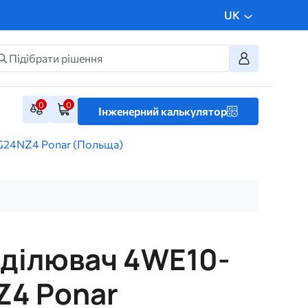
UK
0
0
Інженерний калькулятор
G24NZ4 Ponar (Польща)
оділювач 4WE10-
Z4 Ponar