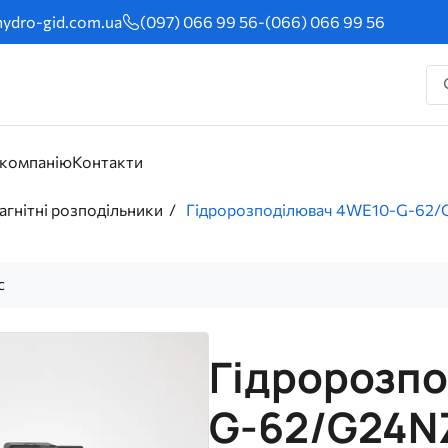
ydro-gid.com.ua
(097) 066 99 56
-
(066) 066 99 56
 компанію
Контакти
гнітні розподільники
Гідророзподілювач 4WE10-G-62/
с
Гідророзп
G-62/G24N