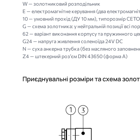
W — золотниковий розподільник
E — електромагнітне керування (два електромагні
10 — умовний прохід (ДУ 10 мм), типорозмір CETO
G — схема золотника: у нейтральній позиції всі пор
62 — варіант виконання корпусу та пружинного ц
G24 — напруга живлення соленоїда 24V DC
N — суха анкерна трубка (без масляного заповнен
Z4 — штекерний роз’єм DIN 43650 (форма A)
Приєднувальні розміри та схема зол
Image