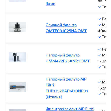
55л/м
Ikron
Тип 
Резь
Сливной фильтр
Макс
OMTF091C25NA ОМТ
40л/м
Тип 
Резь
Напорный фильтр
Макс
HMM422F25XNR1 ОМТ
170л/м
Тип 
Напорный фильтр MP
Макс
Filtri
152л/м
FHB1352BAF1A10NP01
Тип 
(Италия)
Фильтроэлемент MP Filtri