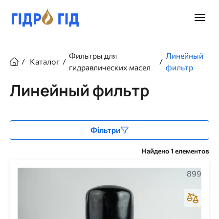
Перейти
к
Главно
основному
меню
содержанию
Строка
Фильтры для
Линейный
Каталог
навигации
гидравлических масел
фильтр
Линейный фильтр
Фільтри
Найдено 1 елементов
899