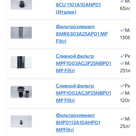
Макс
8CU 1101A10ANP01
65л/м
(Италия)
Фильтроэлемент
Макс
8MR6303A25AP01 MP
1308л
Filtri
Сливной фильтр
Резь
MPF1003AG2P25NBP01
Макс
MP Filtri
251л/м
Сливной фильтр
Резь
MPF1002AG3P25NBP01
Макс
MP Filtri
120л/м
Фильтроэлемент
Макс
8HP0113A10AHP01
25л/м
MPFiltri