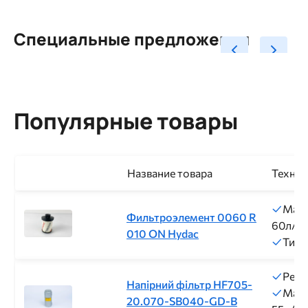
Специальные предложения
Популярные товары
Название товара
Технич
Макс
Фильтроэлемент 0060 R
60л/м
010 ON Hydac
Тип 
Резь
Напірний фільтр HF705-
Макс
20.070-SB040-GD-B