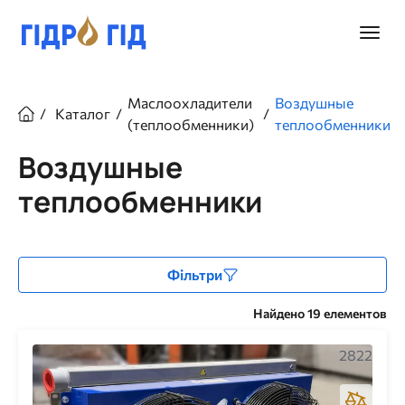
Перейти
к
Главно
основному
меню
содержанию
Строка
Маслоохладители
Воздушные
Каталог
навигации
(теплообменники)
теплообменники
Воздушные
теплообменники
Фільтри
Найдено 19 елементов
2822