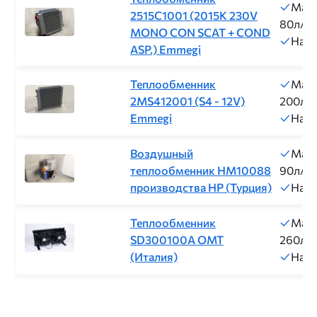
Макс
2515C1001 (2015K 230V
80л/м
MONO CON SCAT + COND
Нап
ASP.) Emmegi
Теплообменник
Макс
2MS412001 (S4 - 12V)
200л/
Emmegi
Нап
Воздушный
Макс
теплообменник HM10088
90л/м
производства НР (Турция)
Нап
Теплообменник
Макс
SD300100A ОМТ
260л/
(Италия)
Нап