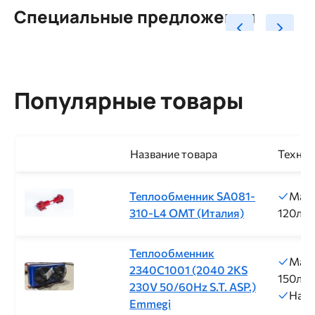
Специальные предложения
Популярные товары
Название товара
Технич
Теплообменник SA081-
Макс
310-L4 ОМТ (Италия)
120л/м
Теплообменник
Макс
2340C1001 (2040 2KS
150л/м
230V 50/60Hz S.T. ASP.)
Нап
Emmegi