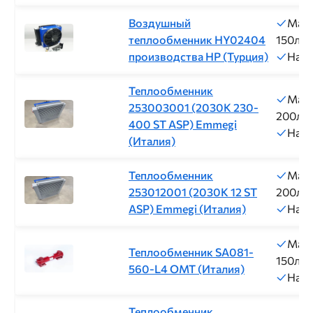
Воздушный
Макс
теплообменник HY02404
150л/м
производства HP (Турция)
Нап
Теплообменник
Макс
253003001 (2030K 230-
200л/
400 ST ASP) Emmegi
Нап
(Италия)
Теплообменник
Макс
253012001 (2030K 12 ST
200л/
ASP) Emmegi (Италия)
Нап
Макс
Теплообменник SA081-
150л/м
560-L4 ОМТ (Италия)
Нап
Теплообменник