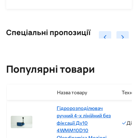
Спеціальні пропозиції
Популярні товари
Назва товару
Техніч
Гідророзподілювач
ручний 4-х лінійний без
фіксації Ду10
Діам
4WMM10D10
Oleodinamica Mozioni