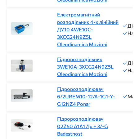
Електромагнітний
розподільник 4-х лінійний
Діам
ДУ10 4WE10C-
Напр
3XCG24N9Z5L
Oleodinamica Mozioni
Гідророзподільник
Діам
3WE10A-3XCG24N9Z5L
Напр
Oleodinamica Mozioni
Гідророзподілювач
6/2UREM10-12/A-1G1-Y-
Макс
G12NZ4 Ponar
Гідророзподілювач
02Z50 A1A1 /Ju + 3/-G
Badestnost