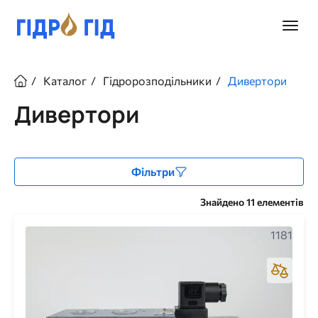
Перейти
до
Головн
основного
меню
вмісту
Рядок
Каталог
Гідророзподільники
Дивертори
навіґації
Дивертори
Фільтри
Знайдено 11 елементів
1181