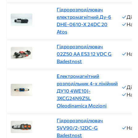
Гідророзподілювач
електромагнітний Ду-6
Діам
DHE-0610-X 24DC 20
Напр
Atos
Гідророзподілювач
02Z50 AA ES3 12 VDC G
Напр
Badestnost
Електромагнітний
розподільник 4-х лінійний
Діам
ДУ10 4WE10J-
Напр
3XCG24N9Z5L
Oleodinamica Mozioni
Гідророзподілювач
SVV90/2-12DC-G
Напр
Badestnost