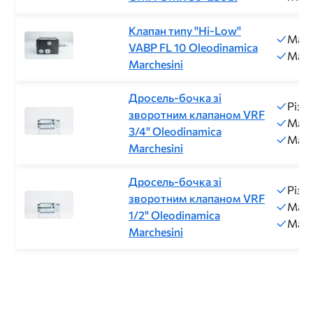
Клапан типу "Hi-Low"
Макс
VABP FL 10 Oleodinamica
Макс
Marchesini
Дросель-бочка зі
Різь
зворотним клапаном VRF
Макс
3/4" Oleodinamica
Макс
Marchesini
Дросель-бочка зі
Різь
зворотним клапаном VRF
Макс
1/2" Oleodinamica
Макс
Marchesini