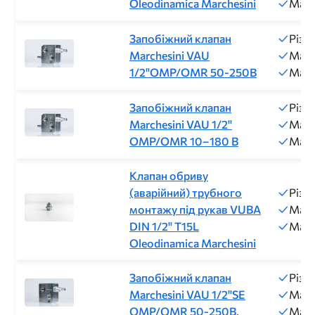
Oleodinamica Marchesini
Макс
Запобіжний клапан
Різь
Marchesini VAU
Макс
1/2"OMP/OMR 50-250B
Макс
Запобіжний клапан
Різь
Marchesini VAU 1/2"
Макс
OMP/OMR 10–180 B
Макс
Клапан обриву
(аварійний) трубного
Різь
монтажу під рукав VUBA
Макс
DIN 1/2" T15L
Макс
Oleodinamica Marchesini
Запобіжний клапан
Різь
Marchesini VAU 1/2"SE
Макс
OMP/OMR 50-250B.
Макс