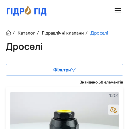
Перейти
до
Головн
основного
меню
вмісту
Рядок
Каталог
Гідравлічні клапани
Дроселі
навіґації
Дроселі
Фільтри
Знайдено 58 елементів
1201