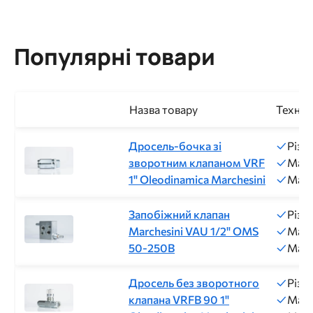
Популярні товари
Назва товару
Техніч
Дросель-бочка зі
Різь
зворотним клапаном VRF
Макс
1" Oleodinamica Marchesini
Макс
Запобіжний клапан
Різь
Marchesini VAU 1/2" OMS
Макс
50-250B
Макс
Дросель без зворотного
Різь
клапана VRFB 90 1"
Макс