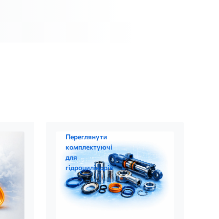
Переглянути
комплектуючі
для
гідроциліндрів