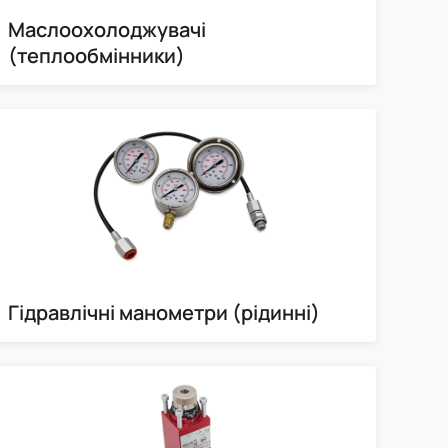
Маслоохолоджувачі
(теплообмінники)
Гідравлічні манометри (рідинні)