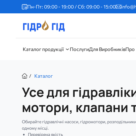
Перейти
Пн-Пт: 09:00 - 19:00 / Сб: 09:00 - 15:00
info@h
до
основного
вмісту
Головне
Каталог продукції
Послуги
Для Виробників
Про
меню
Рядок
Каталог
навіґації
Усе для гідравлік
мотори, клапани т
Обирайте гідравлічні насоси, гідромотори, розподільники
одному місці.
Перевірена якість