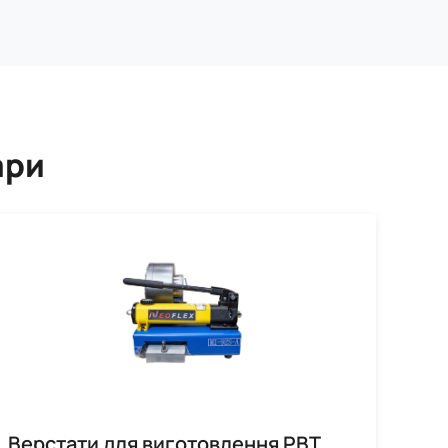
ари
Верстати для виготовлення РВТ