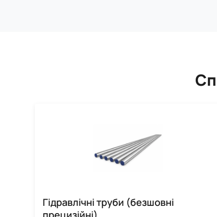
Сп
Гідравлічні труби (безшовні
прецизійні)