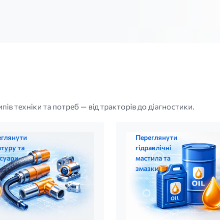
ів техніки та потреб — від тракторів до діагностики.
еглянути
Переглянути
туру та
гідравлічні
суари
мастила та
змазки