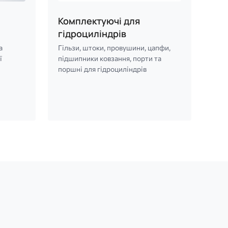
Комплектуючі для
гідроциліндрів
а
Гільзи, штоки, провушини, цапфи,
ї
підшипники ковзання, порти та
поршні для гідроциліндрів