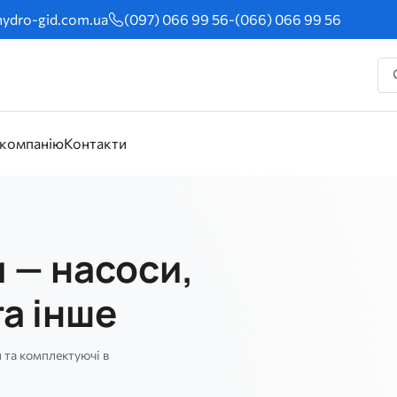
ydro-gid.com.ua
(097) 066 99 56
-
(066) 066 99 56
 компанію
Контакти
и — насоси,
а інше
 та комплектуючі в