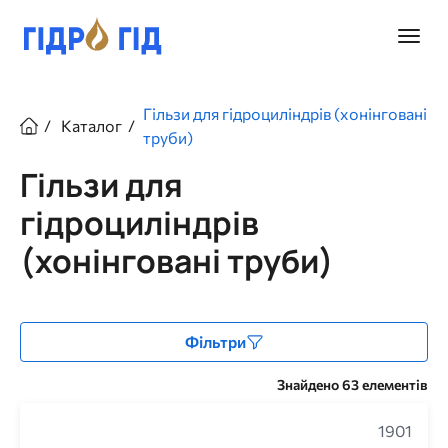
Перейти
до
Головн
основного
меню
вмісту
Рядок
Гільзи для гідроциліндрів (хонінговані
Каталог
навіґації
труби)
Гільзи для
гідроциліндрів
(хонінговані труби)
Фільтри
Знайдено 63 елементів
1901