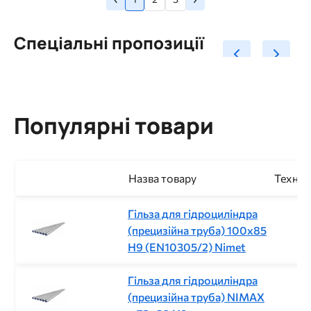
сторінка
сторінка
на
сторінки
Спеціальні пропозиції
Популярні товари
Назва товару
Техніч
Гільза для гідроциліндра
(прецизійна труба) 100x85
H9 (EN10305/2) Nimet
Гільза для гідроциліндра
(прецизійна труба) NIMAX