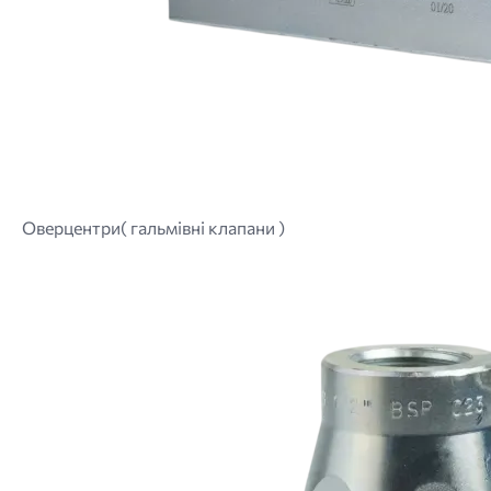
Оверцентри( гальмівні клапани )