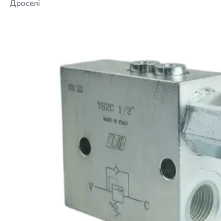
Дроселі