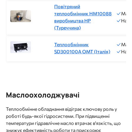
Повітряний
теплообмінник HM10088
Макс
виробництва НР
Напр
(Туреччина)
Теплообмінник
Макс
SD300100A ОМТ (Італія)
Напр
Маслоохолоджувачі
Теплообмінне обладнання відіграє ключову роль у
роботі будь-якої гідросистеми. При підвищенні
температури гідравлічне масло втрачає в'язкість, що
знижує ефективність роботи та прискорює