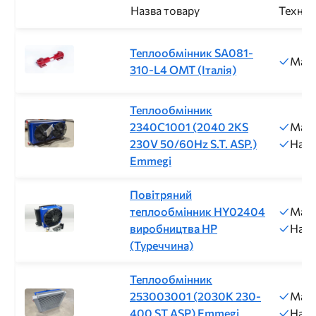
Назва товару
Техніч
Теплообмінник SA081-
Макс
310-L4 ОМТ (Італія)
Теплообмінник
2340C1001 (2040 2KS
Макс
230V 50/60Hz S.T. ASP.)
Напр
Emmegi
Повітряний
теплообмінник HY02404
Макс
виробництва HP
Напр
(Туреччина)
Теплообмінник
253003001 (2030K 230-
Макс
400 ST ASP) Emmegi
Напр