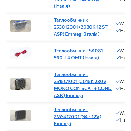
(Італія)
Теплообмінник
Макс
253012001 (2030K 12 ST
Напр
ASP) Emmegi (Італія)
Теплообмінник SA081-
Макс
560-L4 ОМТ (Італія)
Напр
Теплообмінник
2515C1001 (2015K 230V
Макс
MONO CON SCAT + COND
Напр
ASP.) Emmegi
Теплообмінник
Макс
2MS412001 (S4 - 12V)
Напр
Emmegi