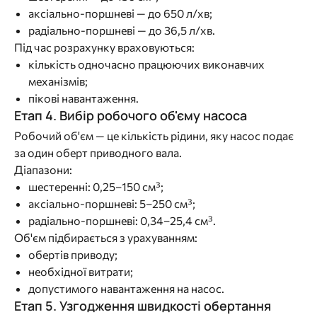
аксіально-поршневі — до 650 л/хв;
радіально-поршневі — до 36,5 л/хв.
Під час розрахунку враховуються:
кількість одночасно працюючих виконавчих
механізмів;
пікові навантаження.
Етап 4. Вибір робочого об'єму насоса
Робочий об'єм — це кількість рідини, яку насос подає
за один оберт приводного вала.
Діапазони:
шестеренні: 0,25–150 см³;
аксіально-поршневі: 5–250 см³;
радіально-поршневі: 0,34–25,4 см³.
Об'єм підбирається з урахуванням:
обертів приводу;
необхідної витрати;
допустимого навантаження на насос.
Етап 5. Узгодження швидкості обертання