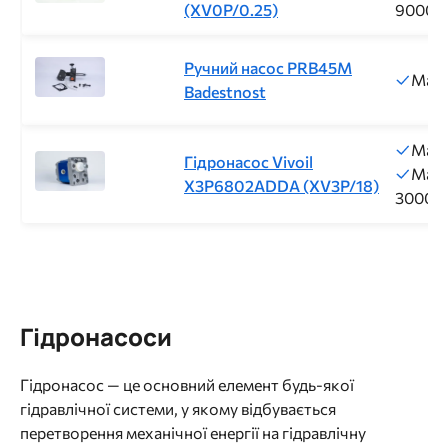
(XV0P/0.25)
9000о
Ручний насос PRB45M
Макс
Badestnost
Макс
Гідронасос Vivoil
Макс
X3P6802ADDA (XV3P/18)
3000о
Гідронасоси
Гідронасос — це основний елемент будь-якої
гідравлічної системи, у якому відбувається
перетворення механічної енергії на гідравлічну