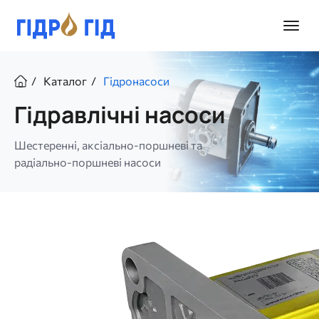
Перейти
до
Головн
основного
меню
вмісту
Рядок
Каталог
Гідронасоси
навіґації
Гідравлічні насоси
Шестеренні, аксіально-поршневі та
радіально-поршневі насоси