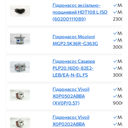
Гідронасос аксіально-
Макс
поршневий HDT108 L ISO
Макс
(60200111089)
2300о
Макс
Гідронасос Mozioni
Макс
MGP2.5K36R-G363G
3000о
Гідронасос Casappa
Макс
PLP20.16D0-82E2-
Макс
LEB/EA-N-EL FS
3000о
Гідронасос Vivoil
Макс
X0P0502ABBA
Макс
(XV0P/0.57)
9000о
Гідронасос Vivoil
Макс
X0P0202ABBA
Макс