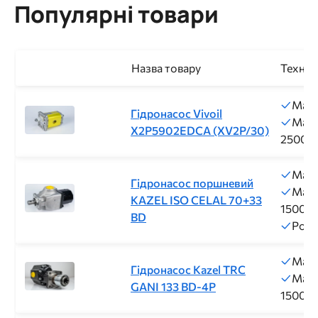
Популярні товари
Назва товару
Техніч
Макс
Гідронасос Vivoil
Макс
X2P5902EDCA (XV2P/30)
2500о
Макс
Гідронасос поршневий
Макс
KAZEL ISO CELAL 70+33
1500о
BD
Робо
Макс
Гідронасос Kazel TRC
Макс
GANI 133 BD-4P
1500о