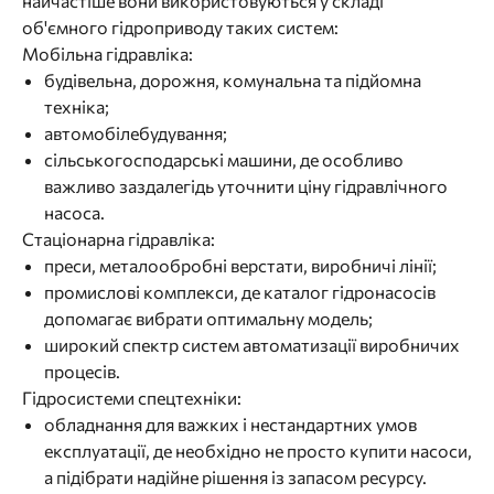
найчастіше вони використовуються у складі
об'ємного гідроприводу таких систем:
Мобільна гідравліка:
будівельна, дорожня, комунальна та підйомна
техніка;
автомобілебудування;
сільськогосподарські машини, де особливо
важливо заздалегідь уточнити ціну гідравлічного
насоса.
Стаціонарна гідравліка:
преси, металообробні верстати, виробничі лінії;
промислові комплекси, де каталог гідронасосів
допомагає вибрати оптимальну модель;
широкий спектр систем автоматизації виробничих
процесів.
Гідросистеми спецтехніки:
обладнання для важких і нестандартних умов
експлуатації, де необхідно не просто купити насоси,
а підібрати надійне рішення із запасом ресурсу.