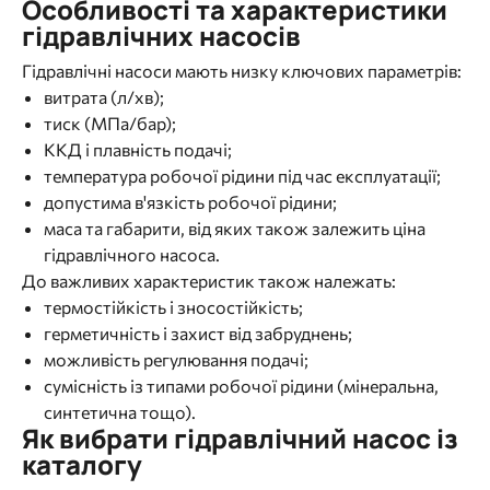
Особливості та характеристики
гідравлічних насосів
Гідравлічні насоси мають низку ключових параметрів:
витрата (л/хв);
тиск (МПа/бар);
ККД і плавність подачі;
температура робочої рідини під час експлуатації;
допустима в'язкість робочої рідини;
маса та габарити, від яких також залежить ціна
гідравлічного насоса.
До важливих характеристик також належать:
термостійкість і зносостійкість;
герметичність і захист від забруднень;
можливість регулювання подачі;
сумісність із типами робочої рідини (мінеральна,
синтетична тощо).
Як вибрати гідравлічний насос із
каталогу