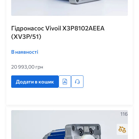
Гідронасос Vivoil X3P8102AEEA
(XV3P/51)
В наявності
20 993,00 грн
Додати в кошик
116