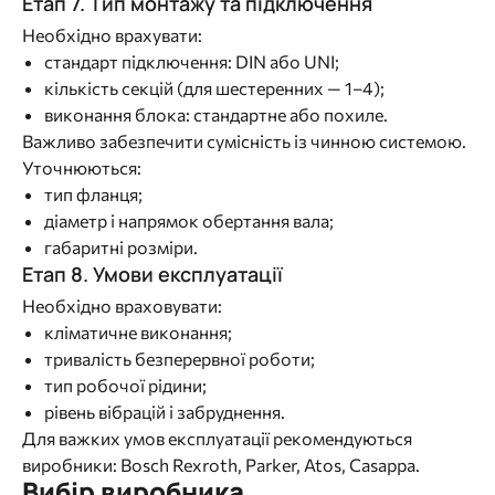
Етап 7. Тип монтажу та підключення
Необхідно врахувати:
стандарт підключення: DIN або UNI;
кількість секцій (для шестеренних — 1–4);
виконання блока: стандартне або похиле.
Важливо забезпечити сумісність із чинною системою.
Уточнюються:
тип фланця;
діаметр і напрямок обертання вала;
габаритні розміри.
Етап 8. Умови експлуатації
Необхідно враховувати:
кліматичне виконання;
тривалість безперервної роботи;
тип робочої рідини;
рівень вібрацій і забруднення.
Для важких умов експлуатації рекомендуються
виробники: Bosch Rexroth, Parker, Atos, Casappa.
Вибір виробника