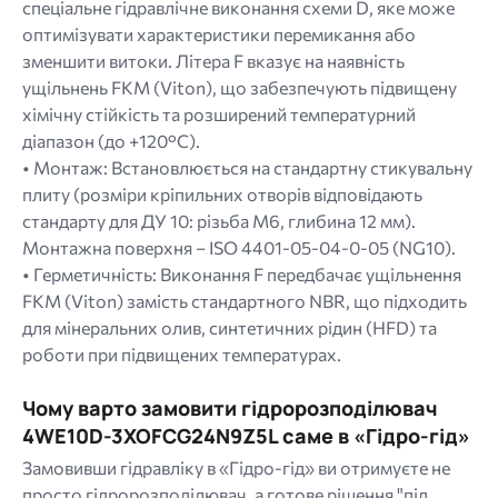
спеціальне гідравлічне виконання схеми D, яке може
оптимізувати характеристики перемикання або
зменшити витоки. Літера F вказує на наявність
ущільнень FKM (Viton), що забезпечують підвищену
хімічну стійкість та розширений температурний
діапазон (до +120°C).
• Монтаж: Встановлюється на стандартну стикувальну
плиту (розміри кріпильних отворів відповідають
стандарту для ДУ 10: різьба M6, глибина 12 мм).
Монтажна поверхня – ISO 4401-05-04-0-05 (NG10).
• Герметичність: Виконання F передбачає ущільнення
FKM (Viton) замість стандартного NBR, що підходить
для мінеральних олив, синтетичних рідин (HFD) та
роботи при підвищених температурах.
Чому варто замовити гідророзподілювач
4WE10D-3XOFCG24N9Z5L саме в «Гідро-гід»
Замовивши гідравліку в «Гідро-гід» ви отримуєте не
просто гідророзподілювач, а готове рішення "під