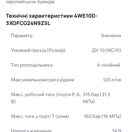
європейських брендів.
Технічні характеристики 4WE10D-
3XOFCG24N9Z5L
Параметр
Значення
Умовний прохід (Розмір)
ДУ 10 (NG10)
Тип розподільника
4-лінійний
Максимальна витрата рідини
120 л/хв
Макс. робочий тиск (порти P, A,
315 бар (31.5
B)
МПа)
Макс. тиск у порті T (злив)
160 бар (16 МПа)
Напруга живлення
24 В