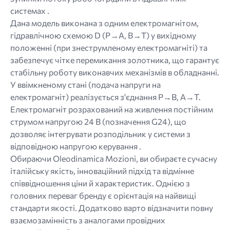
системах .
Дана модель виконана з одним електромагнітом,
гідравлічною схемою D (P→A, B→T) у вихідному
положенні (при знеструмленому електромагніті) та
забезпечує чітке перемикання золотника, що гарантує
стабільну роботу виконавчих механізмів в обладнанні.
У ввімкненому стані (подача напруги на
електромагніт) реалізується з'єднання P→B, A→T.
Електромагніт розрахований на живлення постійним
струмом напругою 24 В (позначення G24), що
дозволяє інтегрувати розподільник у системи з
відповідною напругою керування .
Обираючи Oleodinamica Mozioni, ви обираєте сучасну
італійську якість, інноваційний підхід та відмінне
співвідношення ціни й характеристик. Однією з
головних переваг бренду є орієнтація на найвищі
стандарти якості. Додатково варто відзначити повну
взаємозамінність з аналогами провідних