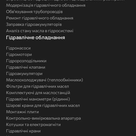
Модернізація гідравлічного обладнання
Обв'язування трубопроводів
Ремонт гідравлічного обладнання
Заправка гідроакумуляторів
Аналіз стану масла в гідросистемі
Комплексні
Гідравлічне обладнання
рішення
Гідронасоси
Гідромотори
Гідророзподільники
Гідравлічні клапани
Гідроакумулятори
Маслоохолоджувачі (теплообмінники)
Фільтри для гідравлічних масел
Комплектуючі для маслостанцій
Гідравлічні манометри (рідинні)
Шарові крани для гідравлічних масел
Монтажні плити
Контрольно-вимірювальна апаратура
Котушки та електромагніти
Гідравлічні крани