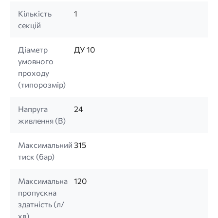
Кількість
1
секцій
Діаметр
ДУ 10
умовного
проходу
(типорозмір)
Напруга
24
живлення (B)
Максимальний
315
тиск (бар)
Максимальна
120
пропускна
здатність (л/
хв)