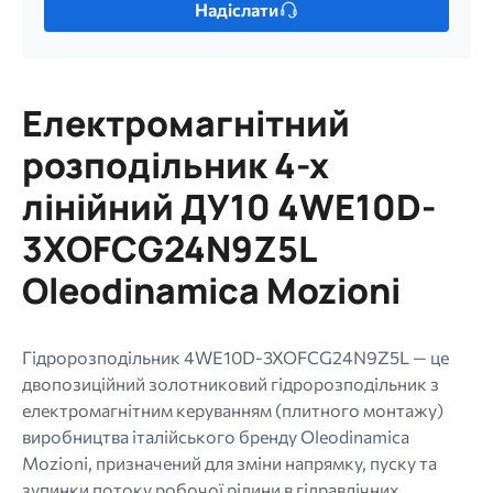
Надіслати
один
файл.
Обмеження:
256
Електромагнітний
МБ.
Дозволені
розподільник 4-х
типи:
лінійний ДУ10 4WE10D-
gif
jpg
3XOFCG24N9Z5L
jpeg
Oleodinamica Mozioni
png.
Гідророзподільник 4WE10D-3XOFCG24N9Z5L — це
двопозиційний золотниковий гідророзподільник з
електромагнітним керуванням (плитного монтажу)
виробництва італійського бренду Oleodinamica
Mozioni, призначений для зміни напрямку, пуску та
зупинки потоку робочої рідини в гідравлічних