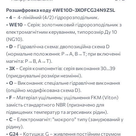
Розшифровка коду 4WE10D-3XOFCG24N9Z5L
•
4
– 4-лінійний (4/2) гідророзподільник.
•
WE10
– Серія: золотниковий гідророзподільник з
електромагнітним керуванням, типорозмір Ду 10
(NG10).
•
D
– Гідравлічна схема: двопозиційна схема D
(нормальне положення: P→A, B→T; при включенні
магніта: P→B, A→T).
•
3X
– Серія компонентів: серія виконання 30…39
(приєднувальні розміри незмінні).
•
O
– Виконання: спеціальне гідравлічне виконання
(опційно модифікована схема D).
•
F
– Матеріал ущільнень: ущільнення FKM (Viton)
замість стандартного NBR (призначено для
підвищених температур та агресивних рідин).
•
C
– Електромагніт: "мокрого" типу (занурюваний у
рідину).
•
G24
– Котушка: G – живлення постійним струмом