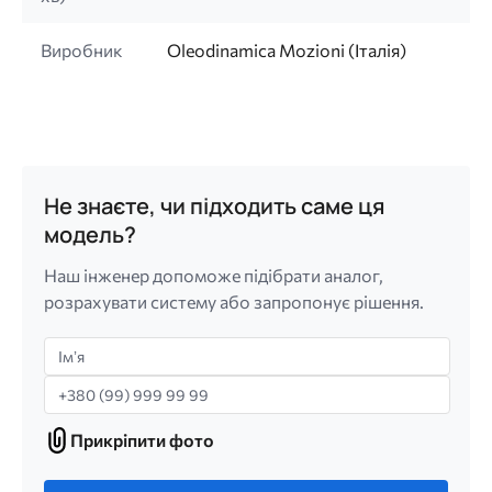
Виробник
Oleodinamica Mozioni (Італія)
Не знаєте, чи підходить саме ця
модель?
Наш інженер допоможе підібрати аналог,
розрахувати систему або запропонує рішення.
Імʼя
Телефон
Прикріпити фото
Прикріпити
фото
Лише