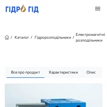
Перейти
до
Головн
основного
меню
вмісту
Рядок
навіґації
Електромагнітні
Каталог
Гідророзподільники
розподільники
Все про продукт
Характеристики
Опис