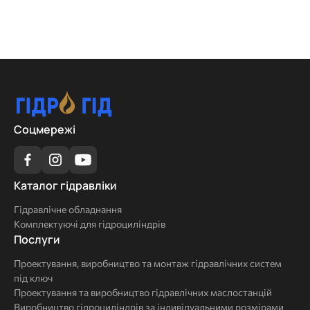
Соцмережі
Каталог
Каталог гідравліки
гідравліки
Гідравлічне обладнання
Комплектуючі для гідроциліндрів
Послуги
Послуги
Проектування, виробництво та монтаж гідравлічних систем
під ключ
Проектування та виробництво гідравлічних маслостанцій
Виробництво гідроциліндрів за індивідуальними розмірами