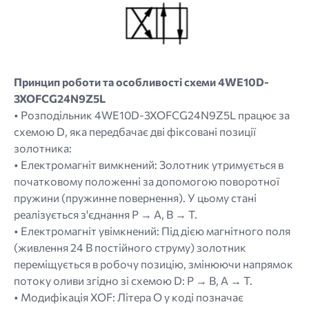
Принцип роботи та особливості схеми 4WE10D-
3XOFCG24N9Z5L
• Розподільник 4WE10D-3XOFCG24N9Z5L працює за
схемою D, яка передбачає дві фіксовані позиції
золотника:
• Електромагніт вимкнений: Золотник утримується в
початковому положенні за допомогою поворотної
пружини (пружинне повернення). У цьому стані
реалізується з'єднання P → A, B → T.
• Електромагніт увімкнений: Під дією магнітного поля
(живлення 24 В постійного струму) золотник
переміщується в робочу позицію, змінюючи напрямок
потоку оливи згідно зі схемою D: P → B, A → T.
• Модифікація XOF: Літера O у коді позначає