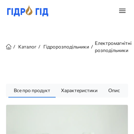
Перейти
до
Головн
основного
меню
вмісту
Рядок
навіґації
Електромагнітні
Каталог
Гідророзподільники
розподільники
Все про продукт
Характеристики
Опис