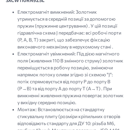
3XCW110RN9Z5L
Електромагніт вимкнений: Золотник
утримується в середній позиції за допомогою
пружин (пружинне центрування) . У цій позиції
гідравлічна схема J передбачає: всі робочі порти
(P, A, B, T) закриті, що забезпечує фіксацію
виконавчого механізму в нерухомому стані .
Електромагніт увімкнений: Під дією магнітного
поля (живлення 110 В змінного струму) золотник
переміщується в робочу позицію, змінюючи
напрямок потоку оливи згідно зі схемою "J":
потік спрямовується від порту P до порту B
(P→B) та від порту A до порту T (A→T) . При
вимкненні живлення пружина повертає золотник
у вихідну середню позицію.
Монтаж: Встановлюється на стандартну
стикувальну плиту (розміри кріпильних отворів
відповідають стандарту для ДУ 10: різьба M6,