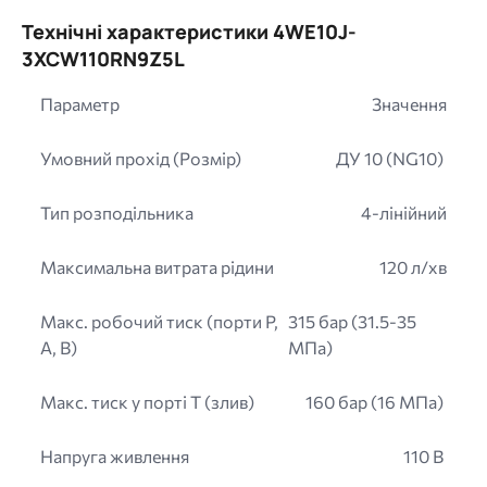
Технічні характеристики 4WE10J-
3XCW110RN9Z5L
Параметр
Значення
Умовний прохід (Розмір)
ДУ 10 (NG10)
Тип розподільника
4-лінійний
Максимальна витрата рідини
120 л/хв
Макс. робочий тиск (порти P,
315 бар (31.5-35
A, B)
МПа)
Макс. тиск у порті T (злив)
160 бар (16 МПа)
Напруга живлення
110 В