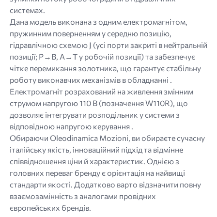
системах.
Дана модель виконана з одним електромагнітом,
пружинним поверненням у середню позицію,
гідравлічною схемою J (усі порти закриті в нейтральній
позиції; P→B, A→T у робочій позиції) та забезпечує
чітке перемикання золотника, що гарантує стабільну
роботу виконавчих механізмів в обладнанні .
Електромагніт розрахований на живлення змінним
струмом напругою 110 В (позначення W110R), що
дозволяє інтегрувати розподільник у системи з
відповідною напругою керування .
Обираючи Oleodinamica Mozioni, ви обираєте сучасну
італійську якість, інноваційний підхід та відмінне
співвідношення ціни й характеристик. Однією з
головних переваг бренду є орієнтація на найвищі
стандарти якості. Додатково варто відзначити повну
взаємозамінність з аналогами провідних
європейських брендів.