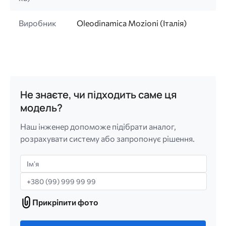
Виробник
Oleodinamica Mozioni (Італія)
Не знаєте, чи підходить саме ця
модель?
Наш інженер допоможе підібрати аналог,
розрахувати систему або запропонує рішення.
Імʼя
Телефон
Прикріпити фото
Прикріпити
фото
Лише