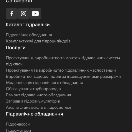
Соцмережі
Каталог
Каталог гідравліки
гідравліки
Гідравлічне обладнання
Комплектуючі для гідроциліндрів
Послуги
Послуги
Проектування, виробництво та монтаж гідравлічних систем
під ключ
Проектування та виробництво гідравлічних маслостанцій
Виробництво гідроциліндрів за індивідуальними розмірами
Модернізація гідравлічного обладнання
Обв'язування трубопроводів
Ремонт гідравлічного обладнання
Заправка гідроакумуляторів
Аналіз стану масла в гідросистемі
Комплексні
Гідравлічне обладнання
рішення
Гідронасоси
Гідромотори