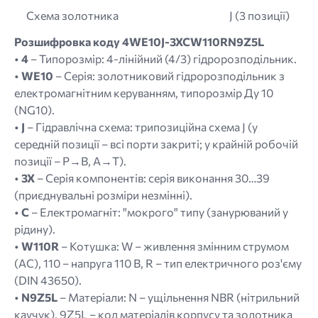
Схема золотника
J (3 позиції)
Розшифровка коду 4WE10J-3XCW110RN9Z5L
•
4
– Типорозмір: 4-лінійний (4/3) гідророзподільник.
•
WE10
– Серія: золотниковий гідророзподільник з
електромагнітним керуванням, типорозмір Ду 10
(NG10).
•
J
– Гідравлічна схема: трипозиційна схема J (у
середній позиції – всі порти закриті; у крайній робочій
позиції – P→B, A→T).
•
3X
– Серія компонентів: серія виконання 30…39
(приєднувальні розміри незмінні).
•
C
– Електромагніт: "мокрого" типу (занурюваний у
рідину).
•
W110R
– Котушка: W – живлення змінним струмом
(AC), 110 – напруга 110 В, R – тип електричного роз'єму
(DIN 43650).
•
N9Z5L
– Матеріали: N – ущільнення NBR (нітрильний
каучук), 9Z5L – код матеріалів корпусу та золотника