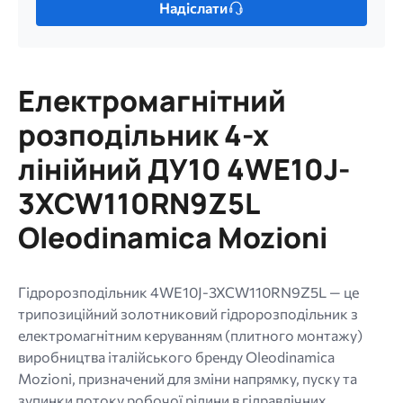
Надіслати
один
файл.
Обмеження:
256
Електромагнітний
МБ.
Дозволені
розподільник 4-х
типи:
лінійний ДУ10 4WE10J-
gif
jpg
3XCW110RN9Z5L
jpeg
Oleodinamica Mozioni
png.
Гідророзподільник 4WE10J-3XCW110RN9Z5L — це
трипозиційний золотниковий гідророзподільник з
електромагнітним керуванням (плитного монтажу)
виробництва італійського бренду Oleodinamica
Mozioni, призначений для зміни напрямку, пуску та
зупинки потоку робочої рідини в гідравлічних