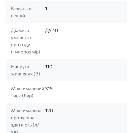
Кількість
1
секцій
Діаметр
ДУ 10
умовного
проходу
(типорозмір)
Напруга
110
живлення (B)
Максимальний
315
тиск (бар)
Максимальна
120
пропускна
здатність (л/
хв)