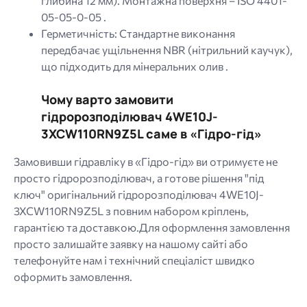
глибина 12 мм). Монтажна поверхня – ISO 4401-
05-05-0-05 .
Герметичність: Стандартне виконання
передбачає ущільнення NBR (нітрильний каучук),
що підходить для мінеральних олив .
Чому варто замовити
гідророзподілювач 4WE10J-
3XCW110RN9Z5L саме в «Гідро-гід»
Замовивши гідравліку в «Гідро-гід» ви отримуєте не
просто гідророзподілювач, а готове рішення "під
ключ" оригінальний гідророзподілювач 4WE10J-
3XCW110RN9Z5L з повним набором кріплень,
гарантією та доставкою.Для оформлення замовлення
просто залишайте заявку на нашому сайті або
телефонуйте нам і технічний спеціаліст швидко
оформить замовлення.