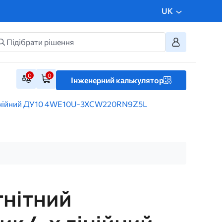
UK
0
0
Інженерний калькулятор
 лінійний ДУ10 4WE10U-3XCW220RN9Z5L
гнітний