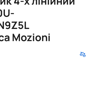
ик 4-х лінійний
0U-
N9Z5L
ca Mozioni