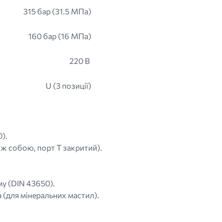
315 бар (31.5 МПа)
160 бар (16 МПа)
220 В
U (3 позиції)
).
між собою, порт T закритий).
му (DIN 43650).
 (для мінеральних мастил).