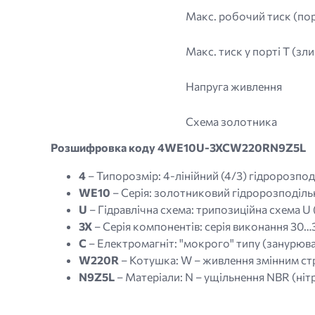
Макс. робочий тиск (порт
Макс. тиск у порті T (зли
Напруга живлення
Схема золотника
Розшифровка коду 4WE10U-3XCW220RN9Z5L
4
– Типорозмір: 4-лінійний (4/3) гідророзпод
WE10
– Серія: золотниковий гідророзподіль
U
– Гідравлічна схема: трипозиційна схема U (
3X
– Серія компонентів: серія виконання 30…3
C
– Електромагніт: "мокрого" типу (занурюва
W220R
– Котушка: W – живлення змінним стр
N9Z5L
– Матеріали: N – ущільнення NBR (ніт