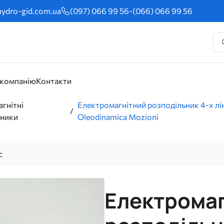
ydro-gid.com.ua
(097) 066 99 56
-
(066) 066 99 56
 компанію
Контакти
гнітні
Електромагнітний розподільник 4-х
ьники
Oleodinamica Mozioni
с
Електрома