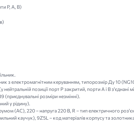
и P, A, B)
в)
ільник.
ник з електромагнітним керуванням, типорозмір Ду 10 (NG10
у нейтральній позиції порт P закритий, порти A і B з'єднані 
9 (приєднувальні розміри незмінні).
ний у рідину).
умом (AC), 220 – напруга 220 В, R – тип електричного роз'є
рильний каучук), 9Z5L – код матеріалів корпусу та золотника