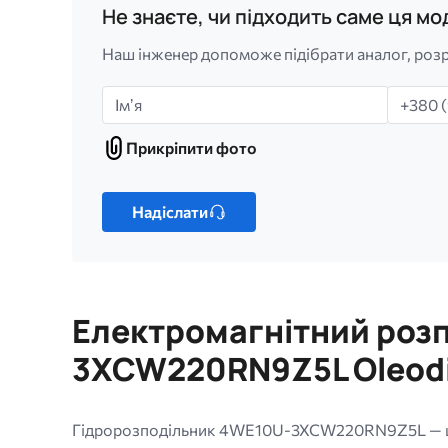
Не знаєте, чи підходить саме ця м
Наш інженер допоможе підібрати аналог, розр
Імʼя
Телефо
Прикріпити фото
Прикріпити
фото
Лише
один
Надіслати
файл.
Обмеження:
256
МБ.
Електромагнітний розп
Дозволені
типи:
3XCW220RN9Z5L Oleodi
gif
jpg
jpeg
Гідророзподільник 4WE10U-3XCW220RN9Z5L — це 
png.