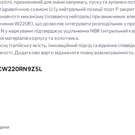
ioni, призначений для зміни напрямку, пуску та зупинки пот
ідравлічною схемою U (у нейтральній позиції порт P закритий
онавчого механізму (плаваюча нейтраль) при вимкнених еле
чення W220R), що дозволяє інтегрувати розподільник у пр
и N у маркуванні підтверджує ущільнення NBR (нітрильний ка
ня матеріалів корпусу та золотника.
у італійську якість, інноваційний підхід та відмінне співв
 якості. Додатково варто відзначити повну взаємозамінність
XCW220RN9Z5L
)
дини