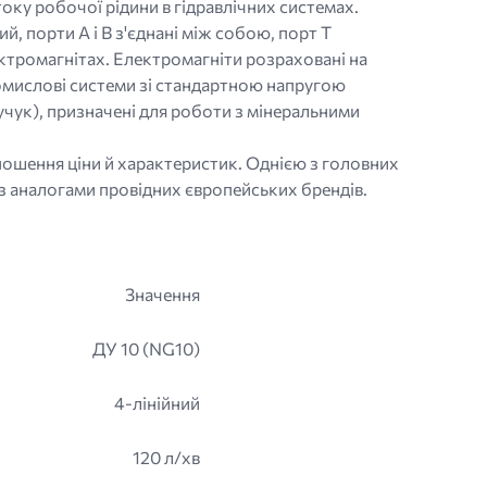
оку робочої рідини в гідравлічних системах.
, порти A і B з'єднані між собою, порт T
ктромагнітах. Електромагніти розраховані на
омислові системи зі стандартною напругою
учук), призначені для роботи з мінеральними
ідношення ціни й характеристик. Однією з головних
 з аналогами провідних європейських брендів.
Значення
ДУ 10 (NG10)
4-лінійний
120 л/хв