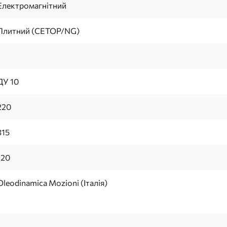
Електромагнітний
Плитний (CETOP/NG)
1
ДУ 10
220
315
120
Oleodinamica Mozioni (Італія)