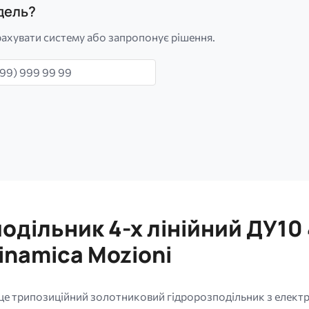
одель?
ахувати систему або запропонує рішення.
н
одільник 4-х лінійний ДУ1
namica Mozioni
трипозиційний золотниковий гідророзподільник з електр