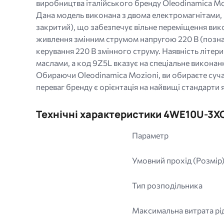
виробництва італійського бренду Oleodinamica Moz
Дана модель виконана з двома електромагнітами, г
закритий), що забезпечує вільне переміщення вик
живлення змінним струмом напругою 220 В (позна
керування 220 В змінного струму. Наявність літер
маслами, а код 9Z5L вказує на спеціальне виконан
Обираючи Oleodinamica Mozioni, ви обираєте сучасн
переваг бренду є орієнтація на найвищі стандарти
Технічні характеристики 4WE10U-3
Параметр
Умовний прохід (Розмір
Тип розподільника
Максимальна витрата рі