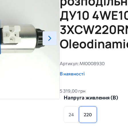
розподільн
ДУ10 4WE1
3XCW220R
Oleodinami
Артикул: MI0008930
В наявності
5 319,00 грн
Напруга живлення (B)
24
220