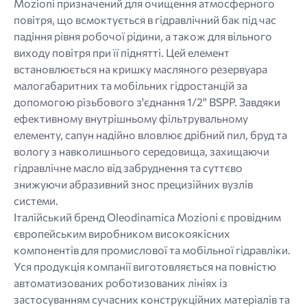
Mozioni призначений для очищення атмосферного
повітря, що всмоктується в гідравлічний бак під час
падіння рівня робочої рідини, а також для вільного
виходу повітря при її піднятті. Цей елемент
встановлюється на кришку масляного резервуара
малогабаритних та мобільних гідростанцій за
допомогою різьбового з'єднання 1/2" BSPP. Завдяки
ефективному внутрішньому фільтрувальному
елементу, сапун надійно вловлює дрібний пил, бруд та
вологу з навколишнього середовища, захищаючи
гідравлічне масло від забруднення та суттєво
знижуючи абразивний знос прецизійних вузлів
системи.
Італійський бренд Oleodinamica Mozioni є провідним
європейським виробником високоякісних
компонентів для промислової та мобільної гідравліки.
Уся продукція компанії виготовляється на повністю
автоматизованих роботизованих лініях із
застосуванням сучасних конструкційних матеріалів та