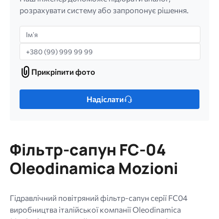
розрахувати систему або запропонує рішення.
Імʼя
Телефон
Прикріпити фото
Прикріпити
фото
Лише
Надіслати
один
файл.
Обмеження:
256
Фільтр-сапун FC-04
МБ.
Дозволені
Oleodinamica Mozioni
типи:
gif
jpg
Гідравлічний повітряний фільтр-сапун серії FC04
jpeg
виробництва італійської компанії Oleodinamica
png.