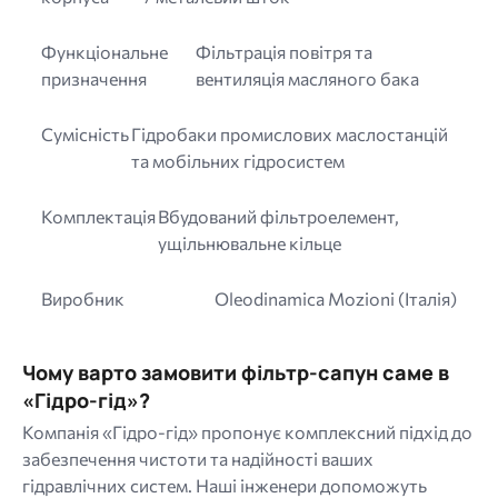
Функціональне
Фільтрація повітря та
призначення
вентиляція масляного бака
Сумісність
Гідробаки промислових маслостанцій
та мобільних гідросистем
Комплектація
Вбудований фільтроелемент,
ущільнювальне кільце
Виробник
Oleodinamica Mozioni (Італія)
Чому варто замовити фільтр-сапун саме в
«Гідро-гід»?
Компанія «Гідро-гід» пропонує комплексний підхід до
забезпечення чистоти та надійності ваших
гідравлічних систем. Наші інженери допоможуть