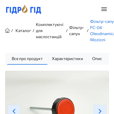
Перейти
до
Головн
основного
меню
вмісту
Рядок
Фільтр-сапу
Комплектуючі
навіґації
Фільтр-
FC-04
Каталог
для
сапун
Oleodinamic
маслостанцій
Mozioni
Все про продукт
Характеристики
Опис