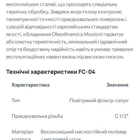
високоміцних сталей, що проходять спеціальну
термічну обробку. Завдяки жорсткому контролю
геометричної точності приєднувальних поверхонь і
суворій відповідності європейським стандартам
якості, обладнання Oleodinamica Mozioni гарантує
абсолютну герметичність, мінімальний гідравлічний
опір та бездоганну надійність навіть в умовах тривалих
експлуатаційних навантажень під високим тиском.
Технічні характеристики FC-04
Характеристика
Значення
Тип
Повітряний фільтр-сапун
Приєднувальна різьба
G 1/2"
Матеріал
Високоміцний маслостійкий полімер
корпуса
/ металевий шток