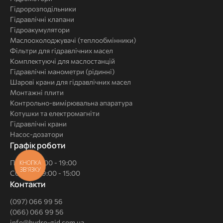
Гідророзподільники
Гідравлічні клапани
Гідроакумулятори
Маслоохолоджувачі (теплообмінники)
Фільтри для гідравлічних масел
Комплектуючі для маслостанцій
Гідравлічні манометри (рідинні)
Шарові крани для гідравлічних масел
Монтажні плити
Контрольно-вимірювальна апаратура
Котушки та електромагніти
Гідравлічні крани
Насос-дозатори
Графік роботи
Пн-Пт: 09:00 - 19:00
КНОПКА
ЗВ'ЯЗКУ
Сб - Нд: 09:00 - 15:00
Контакти
(097) 066 99 56
(066) 066 99 56
info@hydro-gid.com.ua