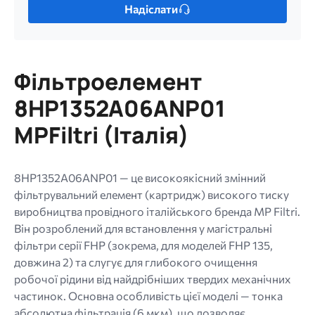
Надіслати
один
файл.
Обмеження:
256
Фільтроелемент
МБ.
Дозволені
8HP1352A06ANP01
типи:
MPFiltri (Італія)
gif
jpg
jpeg
8HP1352A06ANP01 — це високоякісний змінний
png.
фільтрувальний елемент (картридж) високого тиску
виробництва провідного італійського бренда MP Filtri.
Він розроблений для встановлення у магістральні
фільтри серії FHP (зокрема, для моделей FHP 135,
довжина 2) та слугує для глибокого очищення
робочої рідини від найдрібніших твердих механічних
частинок. Основна особливість цієї моделі — тонка
абсолютна фільтрація (6 мкм), що дозволяє