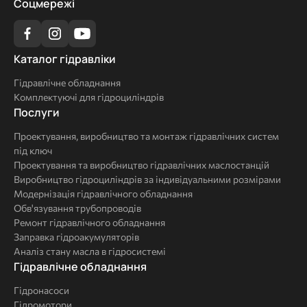
Соцмережі
Каталог
Каталог гідравліки
гідравліки
Гідравлічне обладнання
Комплектуючі для гідроциліндрів
Послуги
Послуги
Проектування, виробництво та монтаж гідравлічних систем
під ключ
Проектування та виробництво гідравлічних маслостанцій
Виробництво гідроциліндрів за індивідуальними розмірами
Модернізація гідравлічного обладнання
Обв'язування трубопроводів
Ремонт гідравлічного обладнання
Заправка гідроакумуляторів
Аналіз стану масла в гідросистемі
Комплексні
Гідравлічне обладнання
рішення
Гідронасоси
Гідромотори