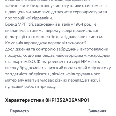
забезпечити бездоганну чистоту оливи в системах із
підвищеними вимогами до захисту сервоарматури та
пропорційної гідравліки.
Бренд MPFiltri, заснований в Італії у 1964 році, є
визнаним світовим лідером у сфері промислової
фільтрації та компонентів для гідравлічних систем.
Компанія впроваджує передові технології
дослідження та контролю забруднень, виготовляючи
продукцію, що відповідає найсуворішим міжнародним
стандартам ISO. Фільтроелементи серії HP мають
високу брудоємність, низький початковий опір потоку
та здатність зберігати цілісність фільтрувального
матеріалу навіть в умовах різких перепадів тиску і
пульсацій роботи приводу.
Характеристики 8HP1352A06ANP01
Параметр
Значення