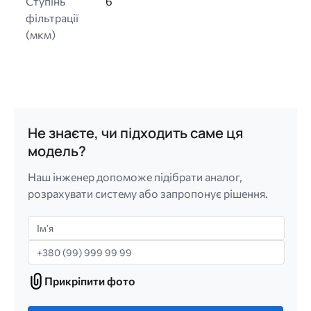
Ступінь
6
фільтрації
(мкм)
Не знаєте, чи підходить саме ця
модель?
Наш інженер допоможе підібрати аналог,
розрахувати систему або запропонує рішення.
Імʼя
Телефон
Прикріпити фото
Прикріпити
фото
Лише