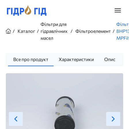
Перейти
до
Головн
основного
меню
вмісту
Рядок
Фільтри для
Фільт
навіґації
Каталог
гідравлічних
Фільтроелемент
8HP1
масел
MPFil
Все про продукт
Характеристики
Опис