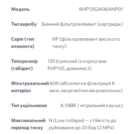
Модель
8HP1352A06ANP01
Тип виробу
Змінний фільтроелемент (картридж)
Серія (тип
HP (фільтроелемент високого
елемента)
тиску)
Типорозмір
135 (сумісний із корпусами
(габарит)
FHP135, довжина 2)
Фільтрувальний
A06 (абсолютна фільтрація 6
матеріал
мкм, неорганічне мікроволокно)
Тип ущільнення
A (NBR / нітрильний каучук)
Максимальний
N (Low collapse) — стійкість до
перепад тиску
руйнування до 20 бар (2 MPa)