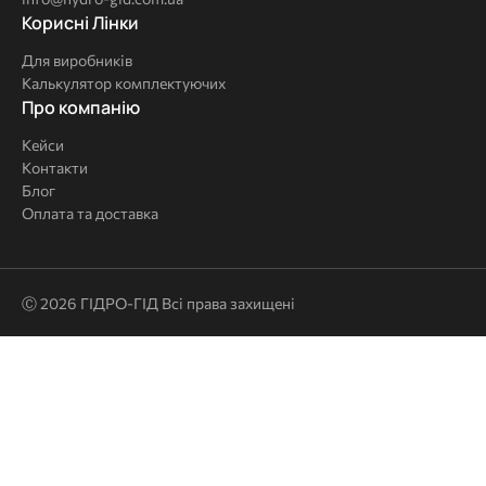
Корисні
Корисні Лінки
Лінки
Для виробників
Калькулятор комплектуючих
Про
Про компанію
компанію
Кейси
Контакти
Блог
Оплата та доставка
Ⓒ 2026 ГІДРО-ГІД Всі права захищені