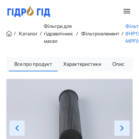
Перейти
до
Головн
основного
меню
вмісту
Рядок
Фільтри для
Фільт
навіґації
Каталог
гідравлічних
Фільтроелемент
8HP1
масел
MPFil
Все про продукт
Характеристики
Опис