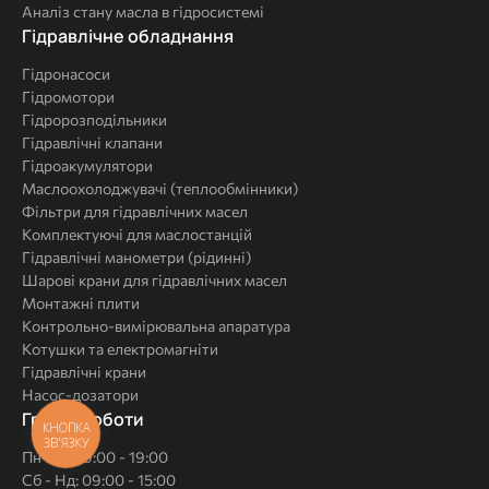
Аналіз стану масла в гідросистемі
Комплексні
Гідравлічне обладнання
рішення
Гідронасоси
Гідромотори
Гідророзподільники
Гідравлічні клапани
Гідроакумулятори
Маслоохолоджувачі (теплообмінники)
Фільтри для гідравлічних масел
Комплектуючі для маслостанцій
Гідравлічні манометри (рідинні)
Шарові крани для гідравлічних масел
Монтажні плити
Контрольно-вимірювальна апаратура
Котушки та електромагніти
Гідравлічні крани
Насос-дозатори
Графік роботи
КНОПКА
ЗВ'ЯЗКУ
Пн-Пт: 09:00 - 19:00
Сб - Нд: 09:00 - 15:00