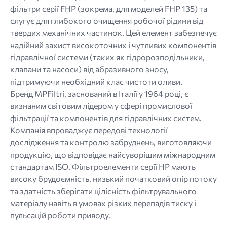
фільтри серії FHP (зокрема, для моделей FHP 135) та
слугує для глибокого очищення робочої рідини від
твердих механічних частинок. Цей елемент забезпечує
надійний захист високоточних і чутливих компонентів
гідравлічної системи (таких як гідророзподільники,
клапани та насоси) від абразивного зносу,
підтримуючи необхідний клас чистоти оливи.
Бренд MPFiltri, заснований в Італії у 1964 році, є
визнаним світовим лідером у сфері промислової
фільтрації та компонентів для гідравлічних систем.
Компанія впроваджує передові технології
дослідження та контролю забруднень, виготовляючи
продукцію, що відповідає найсуворішим міжнародним
стандартам ISO. Фільтроелементи серії HP мають
високу брудоємність, низький початковий опір потоку
та здатність зберігати цілісність фільтрувального
матеріалу навіть в умовах різких перепадів тиску і
пульсацій роботи приводу.