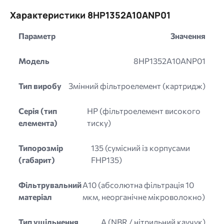
Характеристики 8HP1352A10ANP01
Параметр
Значення
Модель
8HP1352A10ANP01
Тип виробу
Змінний фільтроелемент (картридж)
Серія (тип
HP (фільтроелемент високого
елемента)
тиску)
Типорозмір
135 (сумісний із корпусами
(габарит)
FHP135)
Фільтрувальний
A10 (абсолютна фільтрація 10
матеріал
мкм, неорганічне мікроволокно)
Тип ущільнення
A (NBR / нітрильний каучук)