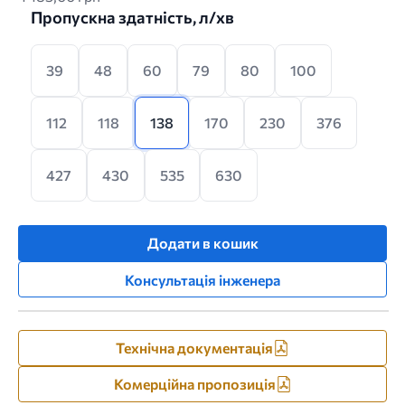
Пропускна здатність, л/хв
39
48
60
79
80
100
112
118
138
170
230
376
427
430
535
630
Додати в кошик
Консультація інженера
Технічна документація
Комерційна пропозиція