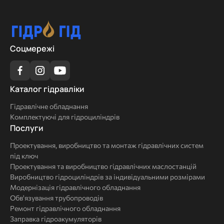
Соцмережі
Каталог
Каталог гідравліки
гідравліки
Гідравлічне обладнання
Комплектуючі для гідроциліндрів
Послуги
Послуги
Проектування, виробництво та монтаж гідравлічних систем
під ключ
Проектування та виробництво гідравлічних маслостанцій
Виробництво гідроциліндрів за індивідуальними розмірами
Модернізація гідравлічного обладнання
Обв'язування трубопроводів
Ремонт гідравлічного обладнання
Заправка гідроакумуляторів