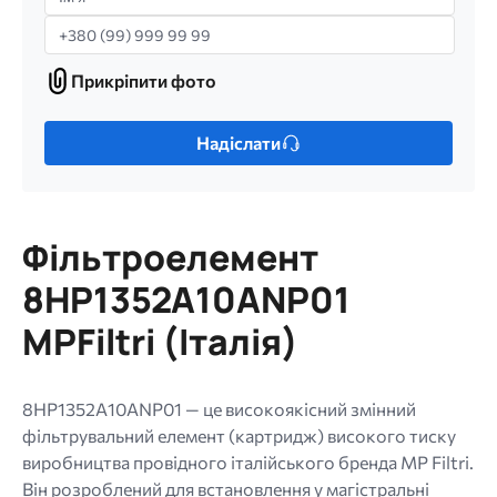
Телефон
Прикріпити фото
Прикріпити
фото
Лише
Надіслати
один
файл.
Обмеження:
256
Фільтроелемент
МБ.
Дозволені
8HP1352A10ANP01
типи:
MPFiltri (Італія)
gif
jpg
jpeg
8HP1352A10ANP01 — це високоякісний змінний
png.
фільтрувальний елемент (картридж) високого тиску
виробництва провідного італійського бренда MP Filtri.
Він розроблений для встановлення у магістральні