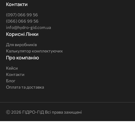
Контакти
(097) 066 99 56
(066) 066 99 56
info@hydro-gid.com.ua
Корисні
Корисні Лінки
Лінки
Для виробників
Калькулятор комплектуючих
Про
Про компанію
компанію
Кейси
Контакти
Блог
Оплата та доставка
Ⓒ 2026 ГІДРО-ГІД Всі права захищені