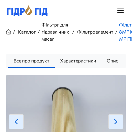
Перейти
до
Головн
основного
меню
вмісту
Рядок
Фільтри для
Фільт
навіґації
Каталог
гідравлічних
Фільтроелемент
8MF1
масел
MP Fil
Все про продукт
Характеристики
Опис