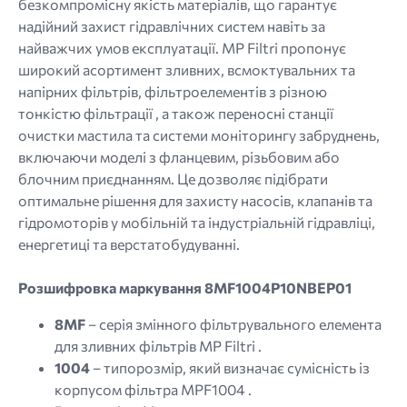
безкомпромісну якість матеріалів, що гарантує
надійний захист гідравлічних систем навіть за
найважчих умов експлуатації. MP Filtri пропонує
широкий асортимент зливних, всмоктувальних та
напірних фільтрів, фільтроелементів з різною
тонкістю фільтрації , а також переносні станції
очистки мастила та системи моніторингу забруднень,
включаючи моделі з фланцевим, різьбовим або
блочним приєднанням. Це дозволяє підібрати
оптимальне рішення для захисту насосів, клапанів та
гідромоторів у мобільній та індустріальній гідравліці,
енергетиці та верстатобудуванні.
Розшифровка маркування 8MF1004P10NBEP01
8MF
– серія змінного фільтрувального елемента
для зливних фільтрів MP Filtri .
1004
– типорозмір, який визначає сумісність із
корпусом фільтра MPF1004 .