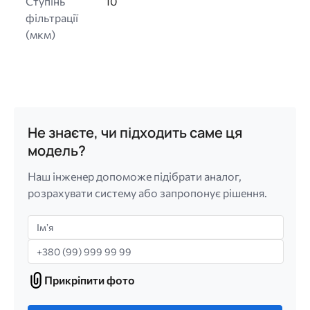
Ступінь
10
фільтрації
(мкм)
Не знаєте, чи підходить саме ця
модель?
Наш інженер допоможе підібрати аналог,
розрахувати систему або запропонує рішення.
Імʼя
Телефон
Прикріпити фото
Прикріпити
фото
Лише