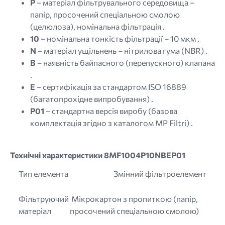
P
– матеріал фільтрувального середовища –
папір, просочений спеціальною смолою
(целюлоза), номінальна фільтрація .
10
– номінальна тонкість фільтрації – 10 мкм .
N
– матеріал ущільнень – нітрилова гума (NBR) .
B
– наявність байпасного (перепускного) клапана
.
E
– сертифікація за стандартом ISO 16889
(багатопрохідне випробування) .
P01
– стандартна версія виробу (базова
комплектація згідно з каталогом MP Filtri) .
Технічні характеристики 8MF1004P10NBEP01
Тип елемента
Змінний фільтроелемент
Фільтруючий
Мікрокартон з пропиткою (папір,
матеріал
просочений спеціальною смолою)