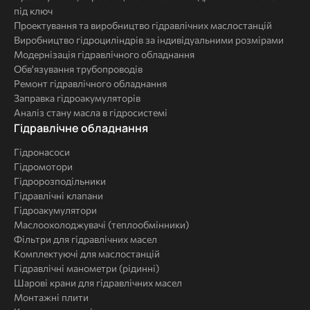
під ключ
Проектування та виробництво гідравлічних маслостанцій
Виробництво гідроциліндрів за індивідуальними розмірами
Модернізація гідравлічного обладнання
Обв'язування трубопроводів
Ремонт гідравлічного обладнання
Заправка гідроакумуляторів
Аналіз стану масла в гідросистемі
Комплексні
Гідравлічне обладнання
рішення
Гідронасоси
Гідромотори
Гідророзподільники
Гідравлічні клапани
Гідроакумулятори
Маслоохолоджувачі (теплообмінники)
Фільтри для гідравлічних масел
Комплектуючі для маслостанцій
Гідравлічні манометри (рідинні)
Шарові крани для гідравлічних масел
Монтажні плити