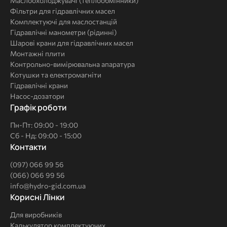
Маслоохолоджувачі (теплообмінники)
Фільтри для гідравлічних масел
Комплектуючі для маслостанцій
Гідравлічні манометри (рідинні)
Шарові крани для гідравлічних масел
Монтажні плити
Контрольно-вимірювальна апаратура
Котушки та електромагніти
Гідравлічні крани
Насос-дозатори
Графік роботи
Пн-Пт: 09:00 - 19:00
Сб - Нд: 09:00 - 15:00
Контакти
(097) 066 99 56
(066) 066 99 56
info@hydro-gid.com.ua
Корисні
Корисні Лінки
Лінки
Для виробників
Калькулятор комплектуючих