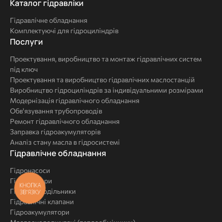
Каталог
Каталог гідравліки
гідравліки
Гідравлічне обладнання
Комплектуючі для гідроциліндрів
Послуги
Послуги
Проектування, виробництво та монтаж гідравлічних систем
під ключ
Проектування та виробництво гідравлічних маслостанцій
Виробництво гідроциліндрів за індивідуальними розмірами
Модернізація гідравлічного обладнання
Обв'язування трубопроводів
Ремонт гідравлічного обладнання
Заправка гідроакумуляторів
Аналіз стану масла в гідросистемі
Комплексні
Гідравлічне обладнання
рішення
Гідронасоси
Гідромотори
КНОПКА
Гідророзподільники
ЗВ'ЯЗКУ
Гідравлічні клапани
Гідроакумулятори