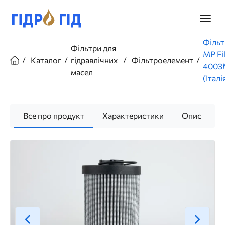
Перейти
до
Головн
основного
меню
вмісту
Рядок
Фільт
Фільтри для
навіґації
MP Fi
Каталог
гідравлічних
Фільтроелемент
4003
масел
(Італі
Все про продукт
Характеристики
Опис