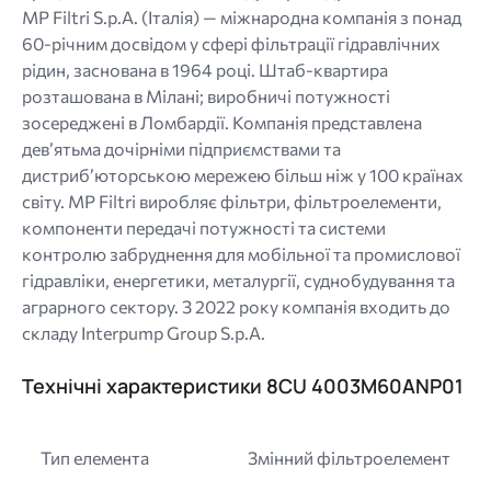
MP Filtri S.p.A. (Італія) — міжнародна компанія з понад
60-річним досвідом у сфері фільтрації гідравлічних
рідин, заснована в 1964 році. Штаб-квартира
розташована в Мілані; виробничі потужності
зосереджені в Ломбардії. Компанія представлена
дев’ятьма дочірніми підприємствами та
дистриб’юторською мережею більш ніж у 100 країнах
світу. MP Filtri виробляє фільтри, фільтроелементи,
компоненти передачі потужності та системи
контролю забруднення для мобільної та промислової
гідравліки, енергетики, металургії, суднобудування та
аграрного сектору. З 2022 року компанія входить до
складу Interpump Group S.p.A.
Технічні характеристики 8CU 4003M60ANP01
Тип елемента
Змінний фільтроелемент