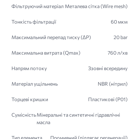
Фільтруючий матеріал
Металева сітка (Wire mesh)
Тонкість фільтрації
60 мкм
Максимальний перепад тиску (ΔP)
20 bar
Максимальна витрата (Qmax)
760 л/хв
Напрям потоку
Ззовні всередину
Матеріал ущільнень
NBR (нітрил)
Торцеві кришки
Пластикові (P01)
Сумісність
Мінеральні та синтетичні гідравлічні
масла
Тип елемента
Промивний (підлягає регенерації)