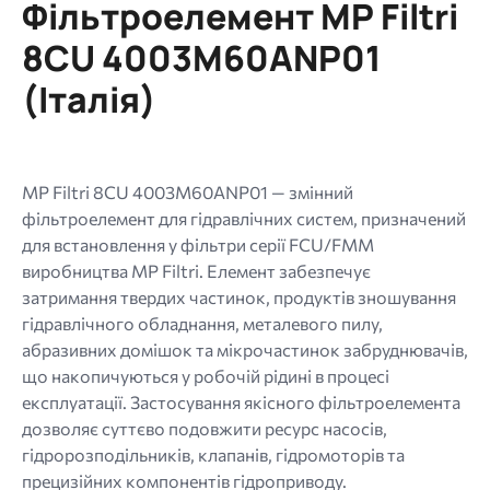
Фільтроелемент MP Filtri
МБ.
Дозволені
8CU 4003M60ANP01
типи:
(Італія)
gif
jpg
jpeg
png.
MP Filtri 8CU 4003M60ANP01 — змінний
фільтроелемент для гідравлічних систем, призначений
для встановлення у фільтри серії FCU/FMM
виробництва MP Filtri. Елемент забезпечує
затримання твердих частинок, продуктів зношування
гідравлічного обладнання, металевого пилу,
абразивних домішок та мікрочастинок забруднювачів,
що накопичуються у робочій рідині в процесі
експлуатації. Застосування якісного фільтроелемента
дозволяє суттєво подовжити ресурс насосів,
гідророзподільників, клапанів, гідромоторів та
прецизійних компонентів гідроприводу.