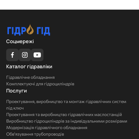
Соцмережі
Каталог
Каталог гідравліки
гідравліки
Гідравлічне обладнання
Комплектуючі для гідроциліндрів
Послуги
Послуги
Проектування, виробництво та монтаж гідравлічних систем
під ключ
Проектування та виробництво гідравлічних маслостанцій
Виробництво гідроциліндрів за індивідуальними розмірами
Модернізація гідравлічного обладнання
Обв'язування трубопроводів