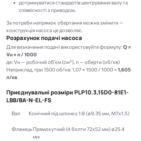
дотримуватися стандартів центрування валу та
співвісності з приводом.
За потреби напрямок обертання можна змінити —
конструкція насоса це дозволяє.
Розрахунок подачі насоса
Для визначення подачі використовуйте формулу:
Q =
Vн × n / 1000
де: Vн — робочий об’єм (см³), n — оберти (об/хв)
Наприклад, при 1500 об/хв: 1,07 × 1500 / 1000 =
1,605
л/хв
Приєднувальні розміри PLP10.3,15D0-81E1-
LBB/BA-N-EL-FS
Вал
Конічний під шпонку 1:8 (ø9.35 мм, M7x1.5)
Фланець
Прямокутний (4 болти 72х52 мм) ø25.4
мм