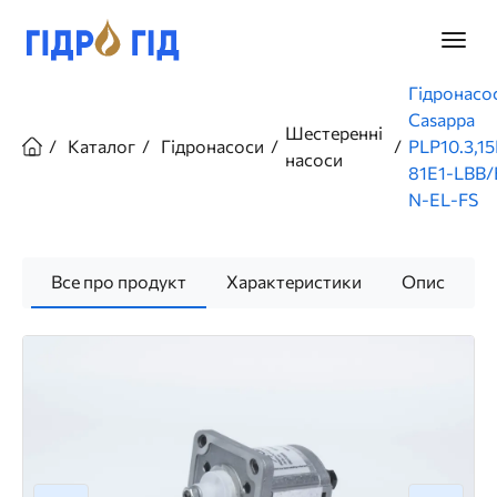
Перейти
до
Головн
основного
меню
вмісту
Рядок
Гідронасо
навіґації
Casappa
Шестеренні
Каталог
Гідронасоси
PLP10.3,1
насоси
81E1-LBB/
N-EL-FS
Все про продукт
Характеристики
Опис