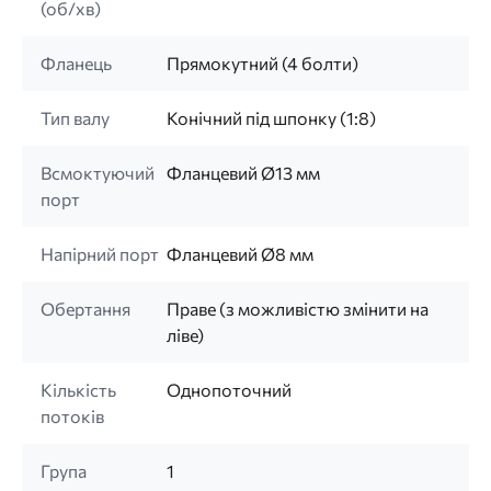
(об/хв)
Фланець
Прямокутний (4 болти)
Тип валу
Конічний під шпонку (1:8)
Всмоктуючий
Фланцевий Ø13 мм
порт
Напірний порт
Фланцевий Ø8 мм
Обертання
Праве (з можливістю змінити на
ліве)
Кількість
Однопоточний
потоків
Група
1