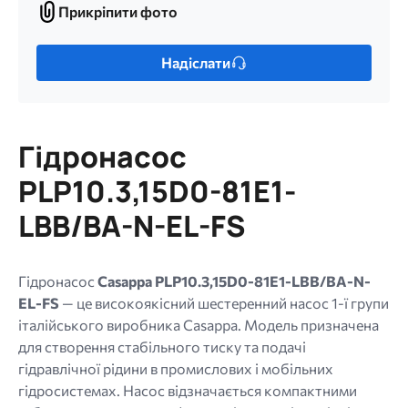
Прикріпити фото
Прикріпити
фото
Лише
Надіслати
один
файл.
Обмеження:
256
Гідронасос
МБ.
Дозволені
PLP10.3,15D0-81E1-
типи:
LBB/BA-N-EL-FS
gif
jpg
jpeg
Гідронасос
Casappa PLP10.3,15D0-81E1-LBB/BA-N-
png.
EL-FS
— це високоякісний шестеренний насос 1-ї групи
італійського виробника Casappa. Модель призначена
для створення стабільного тиску та подачі
гідравлічної рідини в промислових і мобільних
гідросистемах. Насос відзначається компактними