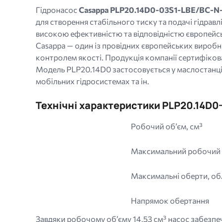
gif
Гідронасос
Casappa PLP20.14D0-03S1-LBE/BC-N
jpg
для створення стабільного тиску та подачі гідрав
jpeg
високою ефективністю та відповідністю європейс
png.
Casappa — один із провідних європейських виробни
контролем якості. Продукція компанії сертифікован
Модель PLP20.14D0 застосовується у маслостанціях 
мобільних гідросистемах та ін.
Технічні характеристики PLP20.14D0
Робочий об’єм, см³
Максимальний робочий 
Максимальні оберти, об
Напрямок обертання
Завдяки робочому об’єму 14,53 см³ насос забезпе