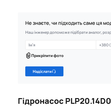
Не знаєте, чи підходить саме ця м
Наш інженер допоможе підібрати аналог, розр
Імʼя
Телефо
Прикріпити фото
Прикріпити
фото
Лише
один
Надіслати
файл.
Обмеження:
256
МБ.
Гідронасос PLP20.14D0
Дозволені
типи: