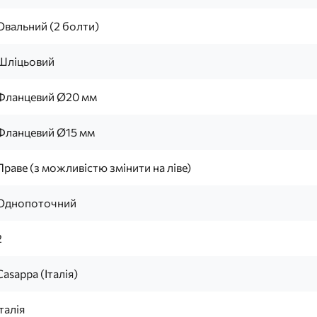
Овальний (2 болти)
Шліцьовий
Фланцевий Ø20 мм
Фланцевий Ø15 мм
Праве (з можливістю змінити на ліве)
Однопоточний
2
Casappa (Італія)
Італія