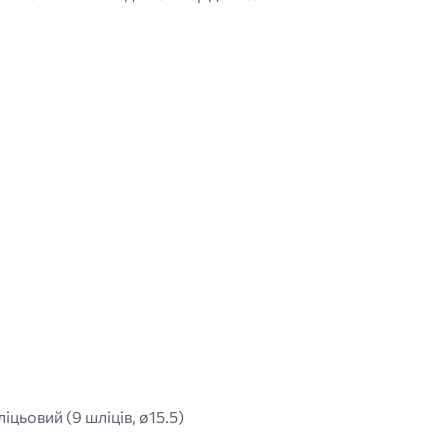
.
іцьовий (9 шліців, ø15.5)