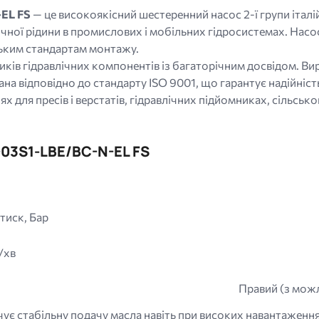
-EL FS
— це високоякісний шестеренний насос 2-ї групи іта
лічної рідини в промислових і мобільних гідросистемах. Нас
ьким стандартам монтажу.
ків гідравлічних компонентів із багаторічним досвідом. Вир
а відповідно до стандарту ISO 9001, що гарантує надійність,
для пресів і верстатів, гідравлічних підйомниках, сільськог
-03S1-LBE/BC-N-EL FS
тиск, Бар
/хв
Правий (з можл
чує стабільну подачу масла навіть при високих навантаженн