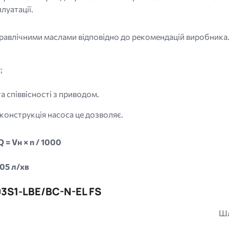
луатації.
дравлічними маслами відповідно до рекомендацій виробника
;
а співвісності з приводом.
конструкція насоса це дозволяє.
Q = Vн × n / 1000
605 л/хв
3S1-LBE/BC-N-EL FS
Шл