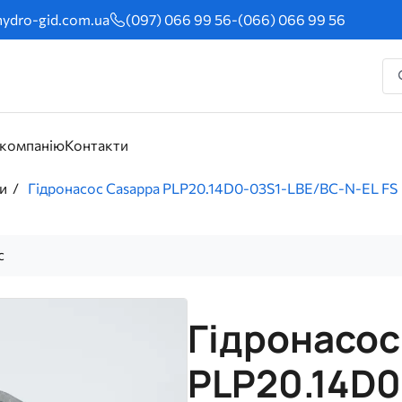
ydro-gid.com.ua
(097) 066 99 56
-
(066) 066 99 56
 компанію
Контакти
и
Гідронасос Casappa PLP20.14D0-03S1-LBE/BC-N-EL FS
с
Гідронасос
PLP20.14D0