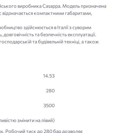
лійського виробника Casappa. Модель призначена
ос відзначається компактними габаритами,
обництво здійснюється в Італії з суворим
 довговічність та безпечність експлуатації.
осподарській та будівельній техніці, а також
14.53
280
3500
ивістю змінити на лівий)
ях. Робочий тиск до 280 бар дозволяє