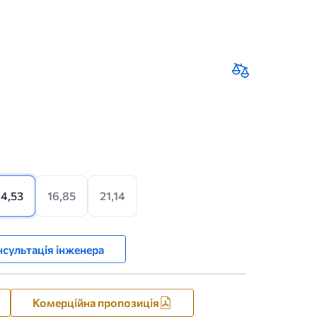
14,53
16,85
21,14
сультація інженера
Комерційна пропозиція