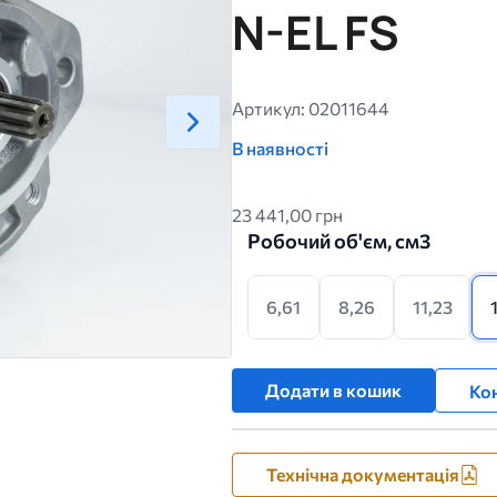
N-EL FS
Артикул: 02011644
В наявності
23 441,00 грн
Робочий об'єм, см3
6,61
8,26
11,23
Додати в кошик
Кон
Технічна документація