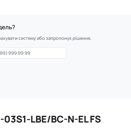
одель?
ахувати систему або запропонує рішення.
н
-03S1-LBE/BC-N-EL FS