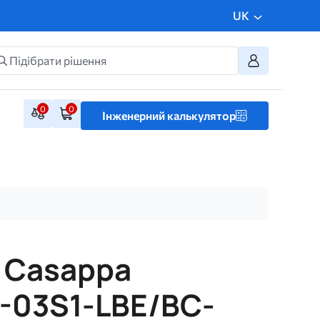
UK
0
0
Інженерний калькулятор
 Casappa
-03S1-LBE/BC-