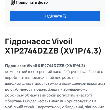
Прикріпити фото
Прикріпити
фото
Лише
Надіслати
один
файл.
Обмеження:
256
Гідронасос Vivoil
МБ.
Дозволені
X1P2744DZZB (XV1P/4.3)
типи:
gif
jpg
Гідронасос Vivoil X1P2744DZZB (XV1P/4.3)
—
jpeg
компактний шестеренний насос 1-ї групи італійського
png.
виробництва, призначений для роботи в
швидкохідних гідросистемах з підвищеними вимогами
до стабільності подачі. Завдяки збільшеному
робочому об'єму та високій допустимій частоті
обертання модель ефективно використовується в
мобільній техніці, верстатному обладнанні, підйомних