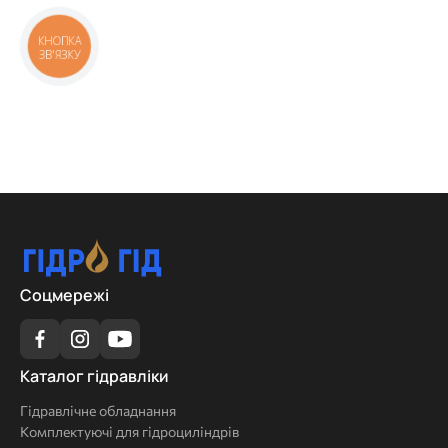
КНОПКА
ЗВ'ЯЗКУ
Соцмережі
Каталог
Каталог гідравліки
гідравліки
Гідравлічне обладнання
Комплектуючі для гідроциліндрів