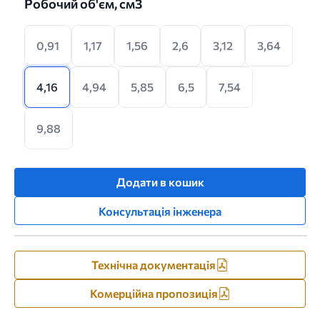
Робочий об'єм, см3
0,91
1,17
1,56
2,6
3,12
3,64
4,16
4,94
5,85
6,5
7,54
9,88
Додати в кошик
Консультація інженера
Технічна документація
Комерційна пропозиція