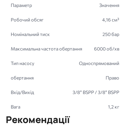
Параметр
Значення
Робочий обсяг
4,16 см³
Номінальний тиск
250 бар
Максимальна частота обертання
6000 об/хв
Тип насосу
Односпрямований
обертання
Право
Вхід/Вихід
3/8" BSPP / 3/8" BSPP
Вага
1,2 кг
Рекомендації