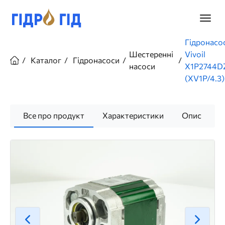
Перейти
до
Головн
основного
меню
вмісту
Рядок
Гідронасо
навіґації
Шестеренні
Vivoil
Каталог
Гідронасоси
насоси
X1P2744D
(XV1P/4.3)
Все про продукт
Характеристики
Опис