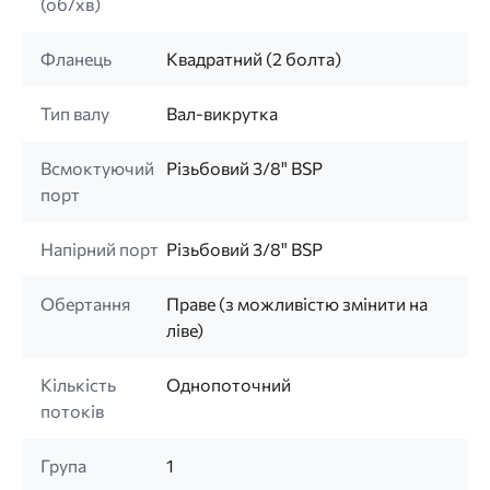
(об/хв)
Фланець
Квадратний (2 болта)
Тип валу
Вал-викрутка
Всмоктуючий
Різьбовий 3/8" BSP
порт
Напірний порт
Різьбовий 3/8" BSP
Обертання
Праве (з можливістю змінити на
ліве)
Кількість
Однопоточний
потоків
Група
1