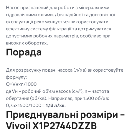
Насос призначений для роботи з мінеральними
гідравлічними оліями. Для надійної та довговічної
експлуатації рекомендується використовувати
ефективну систему фільтрації та дотримуватися
допустимих робочих параметрів, особливо при
високих оборотах.
Порада
Для розрахунку подачі насоса (л/хв) використовуйте
формулу:
Q=Vн×n/1000
де Vн – робочий об'єм насоса (см³), n – частота
обертання (об/хв). Наприклад, при 1500 об/хв:
0,75×1500/1000 =
1,13 л/хв
.
Приєднувальні розміри –
Vivoil X1P2744DZZB