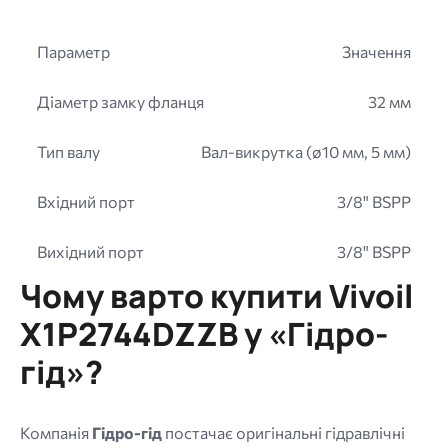
Параметр
Значення
Діаметр замку фланця
32 мм
Тип валу
Вал-викрутка (ø10 мм, 5 мм)
Вхідний порт
3/8" BSPP
Вихідний порт
3/8" BSPP
Чому варто купити Vivoil
X1P2744DZZB у «Гідро-
гід»?
Компанія
Гідро-гід
постачає оригінальні гідравлічні