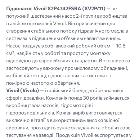
jpg
Гідронасос Vivoil X2P4742FSRA (XV2P/11)
— це
jpeg
потужний шестеренний насос 2-ї групи виробництва
png.
італійської компанії Vivoil. Він призначений для
створення стабільного потоку гідравлічного масла в
системах з підвищеним об’ємним навантаженням.
Насос поєднує в собі високий робочий об’єм — 10,8
см³, надійність у роботі та простоту монтажу
відповідно до європейських стандартів. Його широко
застосовують у важкому промисловому обладнанні,
мобільній техніці, гідростанціях та системах з
помірною частотою обертання.
Vivoil (Vivolo)
— італійський бренд, добре знаний у
сфері гідравліки. Компанія понад 30 років займається
виробництвом насосів, гідромоторів і
гідророзподільників. Кожен виріб виготовляється
виключно в Італії з використанням високоякісної
сировини, проходить ручне складання та обов’язкове
тестування на заводі. Продукція Vivoil експортується у