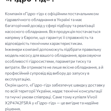
Компанія «Гідро-гід» є офіційним постачальником
гідравлічного обладнання в Україні та має
багаторічний досвід у сфері підбору та реалізації
насосного обладнання. Вся продукція постачається
напряму з Європи, що гарантує її справжність та
відповідність технічним характеристикам.
Інженери компанії допоможуть підібрати правильну
модель насосу для вашого обладнання, враховуючи
особливості гідросистеми, параметри тиску та
витрати. Ви отримаєте не лише якісне обладнання, а й
професійний супровід від вибору до запуску в
експлуатацію.
Окрім цього, «Гідро-гід» забезпечує швидку доставку
по всій території України, надає технічні консультації
та гнучкі умови співпраці. Саме тому купівля Vivoil
X2P4742FSRA у «Гідро-гід» — це вигідне та надійне
рішення.