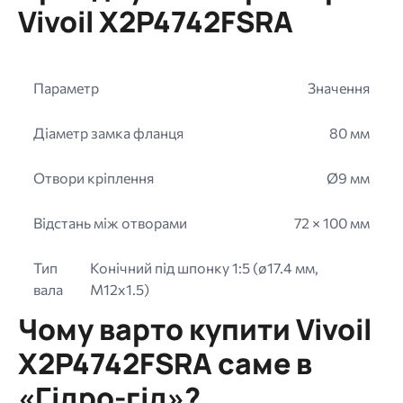
Vivoil X2P4742FSRA
Параметр
Значення
Діаметр замка фланця
80 мм
Отвори кріплення
Ø9 мм
Відстань між отворами
72 × 100 мм
Тип
Конічний під шпонку 1:5 (ø17.4 мм,
вала
M12x1.5)
Чому варто купити Vivoil
X2P4742FSRA саме в
«Гідро-гід»?