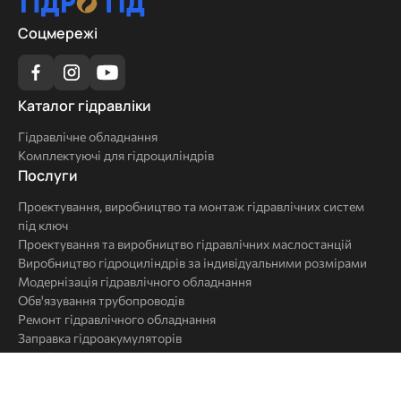
Соцмережі
Каталог
Каталог гідравліки
гідравліки
Гідравлічне обладнання
Комплектуючі для гідроциліндрів
Послуги
Послуги
Проектування, виробництво та монтаж гідравлічних систем
під ключ
Проектування та виробництво гідравлічних маслостанцій
Виробництво гідроциліндрів за індивідуальними розмірами
Модернізація гідравлічного обладнання
Обв'язування трубопроводів
Ремонт гідравлічного обладнання
Заправка гідроакумуляторів
Аналіз стану масла в гідросистемі
Комплексні
Гідравлічне обладнання
рішення