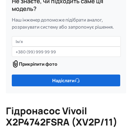
Не знаєте, чи підходить саме ця
модель?
Наш інженер допоможе підібрати аналог,
розрахувати систему або запропонує рішення.
Імʼя
Телефон
Прикріпити фото
Прикріпити
фото
Лише
Надіслати
один
файл.
Обмеження:
256
Гідронасос Vivoil
МБ.
Дозволені
X2P4742FSRA (XV2P/11)
типи:
gif