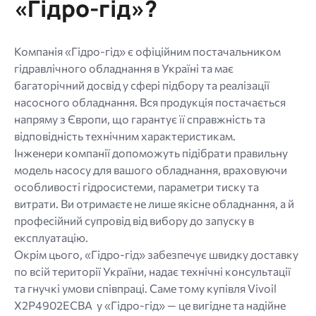
«Гідро-гід»?
Компанія «Гідро-гід» є офіційним постачальником
гідравлічного обладнання в Україні та має
багаторічний досвід у сфері підбору та реалізації
насосного обладнання. Вся продукція постачається
напряму з Європи, що гарантує її справжність та
відповідність технічним характеристикам.
Інженери компанії допоможуть підібрати правильну
модель насосу для вашого обладнання, враховуючи
особливості гідросистеми, параметри тиску та
витрати. Ви отримаєте не лише якісне обладнання, а й
професійний супровід від вибору до запуску в
експлуатацію.
Окрім цього, «Гідро-гід» забезпечує швидку доставку
по всій території України, надає технічні консультації
та гнучкі умови співпраці. Саме тому купівля Vivoil
X2P4902ECBA у «Гідро-гід» — це вигідне та надійне