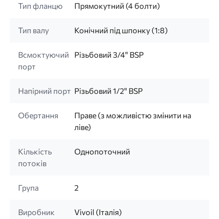
Тип фланцю
Прямокутний (4 болти)
Тип валу
Конічний під шпонку (1:8)
Всмоктуючий
Різьбовий 3/4" BSP
порт
Напірний порт
Різьбовий 1/2" BSP
Обертання
Праве (з можливістю змінити на
ліве)
Кількість
Однопоточний
потоків
Група
2
Виробник
Vivoil (Італія)