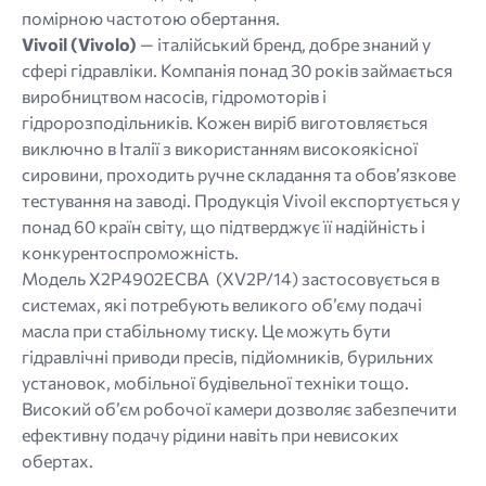
помірною частотою обертання.
Vivoil (Vivolo)
— італійський бренд, добре знаний у
сфері гідравліки. Компанія понад 30 років займається
виробництвом насосів, гідромоторів і
гідророзподільників. Кожен виріб виготовляється
виключно в Італії з використанням високоякісної
сировини, проходить ручне складання та обов’язкове
тестування на заводі. Продукція Vivoil експортується у
понад 60 країн світу, що підтверджує її надійність і
конкурентоспроможність.
Модель X2P4902ECBA (XV2P/14) застосовується в
системах, які потребують великого об’єму подачі
масла при стабільному тиску. Це можуть бути
гідравлічні приводи пресів, підйомників, бурильних
установок, мобільної будівельної техніки тощо.
Високий об’єм робочої камери дозволяє забезпечити
ефективну подачу рідини навіть при невисоких
обертах.