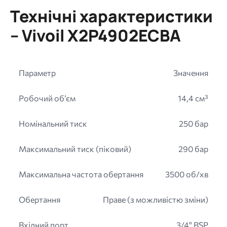
Технічні характеристики
– Vivoil X2P4902ECBA
Параметр
Значення
Робочий об’єм
14,4 см³
Номінальний тиск
250 бар
Максимальний тиск (піковий)
290 бар
Максимальна частота обертання
3500 об/хв
Обертання
Праве (з можливістю зміни)
Вхідний порт
3/4" BSP