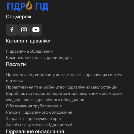
Соцмережі
Каталог
Каталог гідравліки
гідравліки
Гідравлічне обладнання
Комплектуючі для гідроциліндрів
Послуги
Послуги
Проектування, виробництво та монтаж гідравлічних систем
під ключ
Проектування та виробництво гідравлічних маслостанцій
Виробництво гідроциліндрів за індивідуальними розмірами
Модернізація гідравлічного обладнання
Обв'язування трубопроводів
Ремонт гідравлічного обладнання
Заправка гідроакумуляторів
Аналіз стану масла в гідросистемі
Комплексні
Гідравлічне обладнання