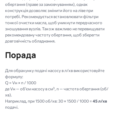
обертання (праве за замовчуванням), однак
конструкція дозволяє змінити його на ліве при
потребі. Рекомендується встановлювати фільтри
тонкої очистки масла, щоб уникнути передчасного
зношування вузлів. Також важливо не перевищувати
рекомендовану частоту обертання, щоб зберегти
довговічність обладнання.
Порада
Для обрахунку подачі насосу в л/хв використовуйте
формулу:
Q = Vн × n / 1000
де Vн — об’єм насосу в см³, n — частота обертання (об/
хв).
Наприклад, при 1500 об/хв: 30 × 1500 / 1000 =
45 л/хв
подачі.