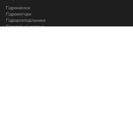
рішення
Гідронасоси
Гідромотори
Гідророзподільники
Гідравлічні клапани
Гідроакумулятори
Маслоохолоджувачі (теплообмінники)
Фільтри для гідравлічних масел
Комплектуючі для маслостанцій
Гідравлічні манометри (рідинні)
Шарові крани для гідравлічних масел
Монтажні плити
Контрольно-вимірювальна апаратура
Котушки та електромагніти
Гідравлічні крани
Насос-дозатори
Графік роботи
Пн-Пт: 09:00 - 19:00
Сб - Нд: 09:00 - 15:00
Контакти