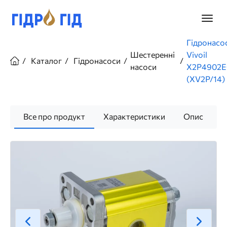
Перейти
до
Головн
основного
меню
вмісту
Рядок
Гідронасо
навіґації
Шестеренні
Vivoil
Каталог
Гідронасоси
насоси
X2P4902
(XV2P/14)
Все про продукт
Характеристики
Опис