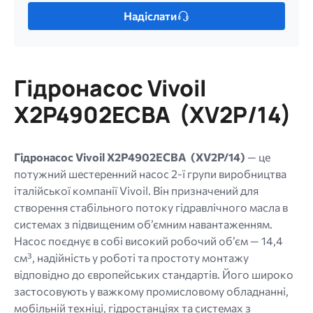
фото
Лише
Надіслати
один
файл.
Обмеження:
256
Гідронасос Vivoil
МБ.
Дозволені
X2P4902ECBA (XV2P/14)
типи:
gif
jpg
Гідронасос Vivoil X2P4902ECBA (XV2P/14)
— це
jpeg
потужний шестеренний насос 2-ї групи виробництва
png.
італійської компанії Vivoil. Він призначений для
створення стабільного потоку гідравлічного масла в
системах з підвищеним об’ємним навантаженням.
Насос поєднує в собі високий робочий об’єм — 14,4
см³, надійність у роботі та простоту монтажу
відповідно до європейських стандартів. Його широко
застосовують у важкому промисловому обладнанні,
мобільній техніці, гідростанціях та системах з