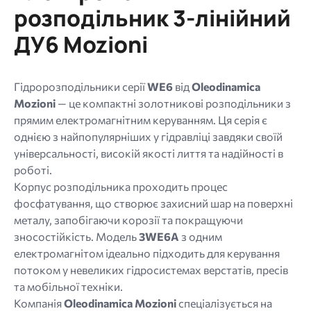
Дозволені
розподільник 3-лінійний
типи:
ДУ6 Mozioni
gif
jpg
jpeg
Гідророзподільники серії
WE6
від
Oleodinamica
png.
Mozioni
— це компактні золотникові розподільники з
прямим електромагнітним керуванням. Ця серія є
однією з найпопулярніших у гідравліці завдяки своїй
універсальності, високій якості лиття та надійності в
роботі.
Корпус розподільника проходить процес
фосфатування, що створює захисний шар на поверхні
металу, запобігаючи корозії та покращуючи
зносостійкість. Модель
3WE6A
з одним
електромагнітом ідеально підходить для керування
потоком у невеликих гідросистемах верстатів, пресів
та мобільної техніки.
Компанія
Oleodinamica Mozioni
спеціалізується на