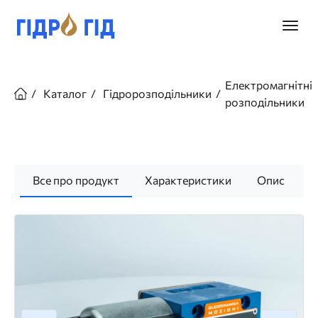
Перейти
до
Головн
основного
меню
вмісту
Рядок
навіґації
Електромагнітні
Каталог
Гідророзподільники
розподільники
Все про продукт
Характеристики
Опис