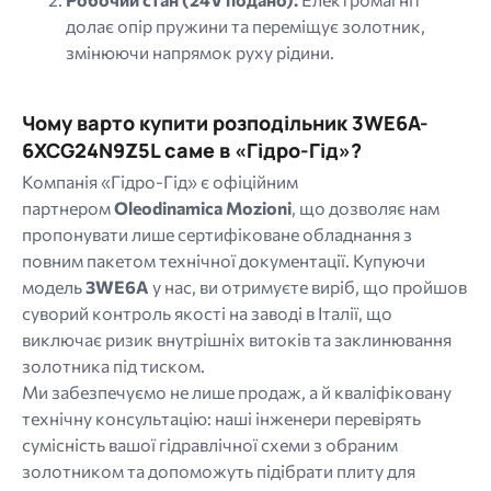
долає опір пружини та переміщує золотник,
змінюючи напрямок руху рідини.
Чому варто купити розподільник 3WE6A-
6XCG24N9Z5L саме в «Гідро-Гід»?
Компанія «Гідро-Гід» є офіційним
партнером
Oleodinamica Mozioni
, що дозволяє нам
пропонувати лише сертифіковане обладнання з
повним пакетом технічної документації. Купуючи
модель
3WE6A
у нас, ви отримуєте виріб, що пройшов
суворий контроль якості на заводі в Італії, що
виключає ризик внутрішніх витоків та заклинювання
золотника під тиском.
Ми забезпечуємо не лише продаж, а й кваліфіковану
технічну консультацію: наші інженери перевірять
сумісність вашої гідравлічної схеми з обраним
золотником та допоможуть підібрати плиту для