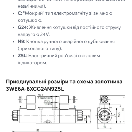
незмінними).
C:
"Мокрий" тип електромагніту зі знімною
котушкою.
G24:
Живлення котушки від постійного струму
напругою 24V.
N9:
Кнопка ручного аварійного дублювання
(прихованого типу).
Z5L:
Електричний роз'єм зі світловим
індикатором.
Приєднувальні розміри та схема золотника
3WE6A-6XCG24N9Z5L
Image