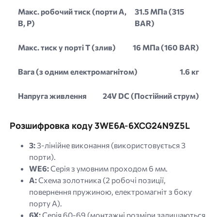
Макс. робочий тиск (порти A,
31.5 МПа (315
B, P)
BAR)
Макс. тиск у порті T (злив)
16 МПа (160 BAR)
Вага (з одним електромагнітом)
1.6 кг
Напруга живлення
24V DC (Постійний струм)
Розшифровка коду 3WE6A-6XCG24N9Z5L
3:
3-лінійне виконання (використовується 3
порти).
WE6:
Серія з умовним проходом 6 мм.
A:
Схема золотника (2 робочі позиції,
повернення пружиною, електромагніт з боку
порту A).
6X:
Серія 60-69 (монтажні розміри залишаються