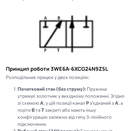
Image
Принцип роботи 3WE6A-6XCG24N9Z5L
Розподільник працює у двох позиціях:
Початковий стан (без струму):
Пружина
утримує золотник у вихідному положенні. Згідно
зі схемою
A
, у цій позиції канал
P
з’єднаний з
A
, а
порти
B
та
T
закриті або мають іншу
конфігурацію залежно від типу 3-лінійного
підключення.
Робочий стан (24V подано):
Електромагніт