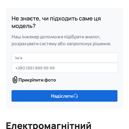
Не знаєте, чи підходить саме ця
модель?
Наш інженер допоможе підібрати аналог,
розрахувати систему або запропонує рішення.
Імʼя
Телефон
Прикріпити фото
Прикріпити
фото
Лише
Надіслати
один
файл.
Обмеження:
256
Електромагнітний
МБ.