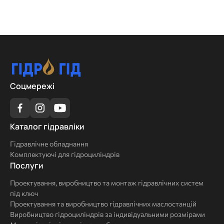
Соцмережі
Каталог
Каталог гідравліки
гідравліки
Гідравлічне обладнання
Комплектуючі для гідроциліндрів
Послуги
Послуги
Проектування, виробництво та монтаж гідравлічних систем
під ключ
Проектування та виробництво гідравлічних маслостанцій
Виробництво гідроциліндрів за індивідуальними розмірами