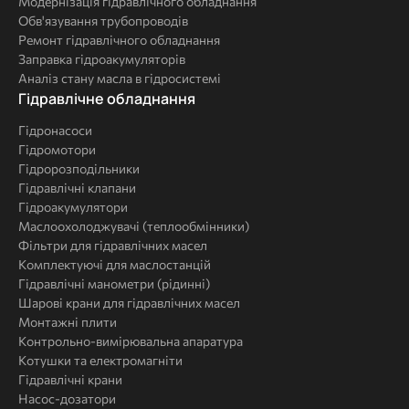
Модернізація гідравлічного обладнання
Обв'язування трубопроводів
Ремонт гідравлічного обладнання
Заправка гідроакумуляторів
Аналіз стану масла в гідросистемі
Комплексні
Гідравлічне обладнання
рішення
Гідронасоси
Гідромотори
Гідророзподільники
Гідравлічні клапани
Гідроакумулятори
Маслоохолоджувачі (теплообмінники)
Фільтри для гідравлічних масел
Комплектуючі для маслостанцій
Гідравлічні манометри (рідинні)
Шарові крани для гідравлічних масел
Монтажні плити
Контрольно-вимірювальна апаратура
Котушки та електромагніти
Гідравлічні крани
Насос-дозатори