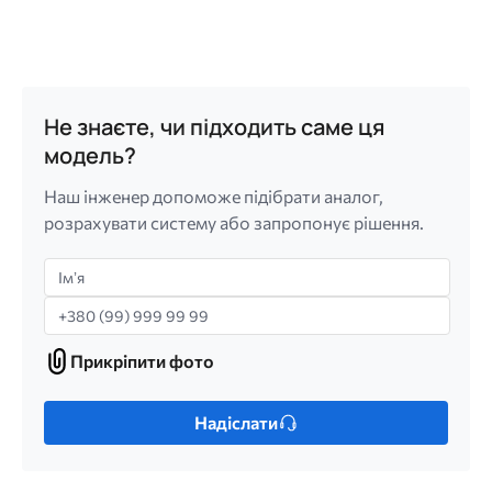
Не знаєте, чи підходить саме ця
модель?
Наш інженер допоможе підібрати аналог,
розрахувати систему або запропонує рішення.
Імʼя
Телефон
Прикріпити фото
Прикріпити
фото
Лише
Надіслати
один
файл.
Обмеження: