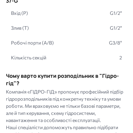
3/-G
Вхід (P)
G1/2"
Злив (T)
G1/2"
Робочі порти (A/B)
G3/8"
Кількість секцій
2
Чому варто купити розподільник в "Гідро-
гід"?
Компанія «ГІДРО-ГІД» пропонує професійний підбір
гідророзподільників під конкретну техніку та умови
роботи. Ми враховуємо не тільки базові параметри,
але й тип керування, схему гідросистеми,
навантаження та особливості експлуатації.
Наші спеціалісти допоможуть правильно підібрати