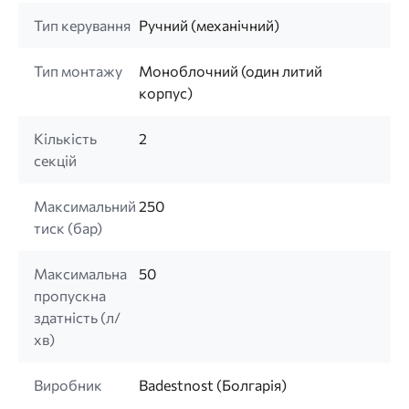
Тип керування
Ручний (механічний)
Тип монтажу
Моноблочний (один литий
корпус)
Кількість
2
секцій
Максимальний
250
тиск (бар)
Максимальна
50
пропускна
здатність (л/
хв)
Виробник
Badestnost (Болгарія)