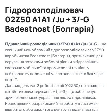
256
Гідророзподілювач
МБ.
Дозволені
02Z50 A1A1 /Ju + 3/-G
типи:
Badestnost (Болгарія)
gif
jpg
jpeg
Гідравлічний розподільник 02Z50 A1A1 /Ju+3/-G
— це
png.
секційний моноблочний гідророзподілювач серії Z50
виробництва Badestnost (Болгарія), призначений для
керування потоками робочої рідини в гідравлічних
системах мобільної та промислової техніки,
у
нейтралному положенні масло зливається в бак через
порт Т.
Дана модель має 2 робочі секції (02Z50) та оснащена
джойстиковим керуванням (ju+3), що забезпечує
зручне одночасне управління двома гідролініями.
Розподільник розрахований на роботу в системах
відкритого або закритого центру та відзначається