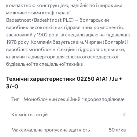
компактною конструкцією, надійністю і широкими
можливостями конфігурації.
Badestnost (Badeshtnost PLC) — болгарський
виробник високоякісних гідравлічних компонентів,
заснований у 1902 році, зі спеціалізацією на гідравліці з
1978 року. Компанія базується в м. Чирпан (Болгарія) і
виробляє моноблочні/секційні гідророзподільники,
клапани та дивертори для сільськогосподарської,
будівельної та спеціальної техніки.
Технічні характеристики 02Z50 A1A1 /Ju +
3/-G
Тип
Моноблочний секційний гідророзподілювач
Кількість секцій
2
Максимальна пропускна здатність
50 л/хв