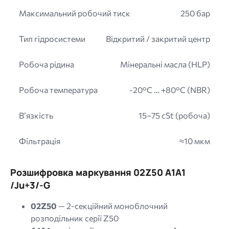
Максимальний робочий тиск
250 бар
Тип гідросистеми
Відкритий / закритий центр
Робоча рідина
Мінеральні масла (HLP)
Робоча температура
-20°C … +80°C (NBR)
В’язкість
15–75 cSt (робоча)
Фільтрація
≈10 мкм
Розшифровка маркування 02Z50 A1A1
/Ju+3/-G
02Z50
— 2-секційний моноблочний
розподільник серії Z50