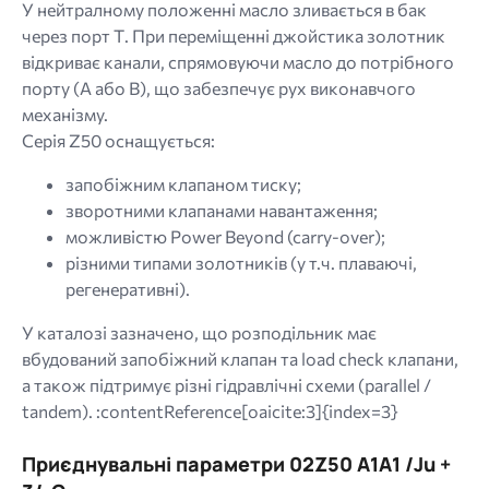
У нейтралному положенні масло зливається в бак
через порт Т
. При переміщенні джойстика золотник
відкриває канали, спрямовуючи масло до потрібного
порту (A або B), що забезпечує рух виконавчого
механізму.
Серія Z50 оснащується:
запобіжним клапаном тиску;
зворотними клапанами навантаження;
можливістю Power Beyond (carry-over);
різними типами золотників (у т.ч. плаваючі,
регенеративні).
У каталозі зазначено, що розподільник має
вбудований запобіжний клапан та load check клапани,
а також підтримує різні гідравлічні схеми (parallel /
tandem). :contentReference[oaicite:3]{index=3}
Приєднувальні параметри 02Z50 A1A1 /Ju +