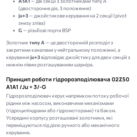
A1A1
— дві секції з золотниками типу A
(двостороння дія, 3 положення)
ju+3
— джойстикове керування на 2 секції (pivot
знизу зліва)
G
— різьбові порти BSP
Золотник
типу A
— це двосторонній розподіл з
закритими каналами у нейтральному положенні, а
керування
ju+3
відповідає джойстику для двох секцій з
нижнім лівим розташуванням шарніра.
Принцип роботи гідророзподілювача 02Z50
A1A1 /Ju + 3/-G
Гідророзподілювач керує напрямком потоку робочої
рідини між насосом, виконавчими механізмами
(гідроциліндрами або гідромоторами) та баком.
Усередині корпусу розташовані золотники, які
переміщуються під дією ручного або механічного
керування.