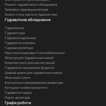
Ремонт гідравлічного обладнання
Заправка гідроакумуляторів
Аналіз стану масла в гідросистемі
Комплексні
Гідравлічне обладнання
рішення
Гідронасоси
Гідромотори
Гідророзподільники
Гідравлічні клапани
Гідроакумулятори
Маслоохолоджувачі (теплообмінники)
Фільтри для гідравлічних масел
Комплектуючі для маслостанцій
Гідравлічні манометри (рідинні)
Шарові крани для гідравлічних масел
Монтажні плити
Контрольно-вимірювальна апаратура
Котушки та електромагніти
Гідравлічні крани
Насос-дозатори
Графік роботи