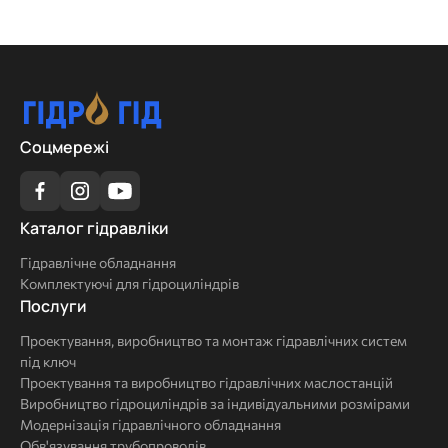
Соцмережі
Каталог
Каталог гідравліки
гідравліки
Гідравлічне обладнання
Комплектуючі для гідроциліндрів
Послуги
Послуги
Проектування, виробництво та монтаж гідравлічних систем
під ключ
Проектування та виробництво гідравлічних маслостанцій
Виробництво гідроциліндрів за індивідуальними розмірами
Модернізація гідравлічного обладнання
Обв'язування трубопроводів