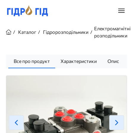
Перейти
до
Головн
основного
меню
вмісту
Рядок
Електромагнітні
навіґації
Каталог
Гідророзподільники
розподільники
Все про продукт
Характеристики
Опис