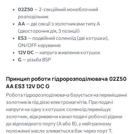
02Z50
— 2-секційний моноблочний
розподільник
AA
— дві секції з золотниками типу A
(двостороння дія, 3 позиції)
ES3
— подвійний соленоїд (дві котушки),
ON/OFF керування
12V DC
— напруга живлення котушок
G
— різьба BSP
Принцип роботи гідророзподілювача 02Z50
AA ES3 12V DC G
Робота гідророзподілювача базується на переміщенні
золотників під дією електромагнітів. При подачі
напруги на одну з котушок соленоїд переміщує
золотник, відкриваючи канал подачі робочої рідини
до відповідного порту (A або B),
у нейтралному
положенні масло зливається в бак через порт Т.