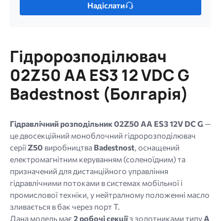
Надіслати
один
файл.
Обмеження:
256
Гідророзподілювач
МБ.
Дозволені
02Z50 AA ES3 12 VDC G
типи:
Badestnost (Болгарія)
gif
jpg
jpeg
Гідравлічний розподільник 02Z50 AA ES3 12V DC G
—
png.
це двосекційний моноблочний гідророзподілювач
серії
Z50
виробництва
Badestnost
, оснащений
електромагнітним керуванням (соленоїдним) та
призначений для дистанційного управління
гідравлічними потоками в системах мобільної і
промислової техніки,
у нейтралному положенні масло
зливається в бак через порт Т.
Дана модель має
2 робочі секції
з золотниками типу
A