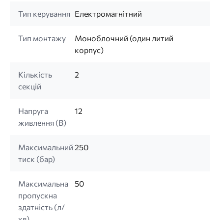
Тип керування
Електромагнітний
Тип монтажу
Моноблочний (один литий
корпус)
Кількість
2
секцій
Напруга
12
живлення (B)
Максимальний
250
тиск (бар)
Максимальна
50
пропускна
здатність (л/
хв)