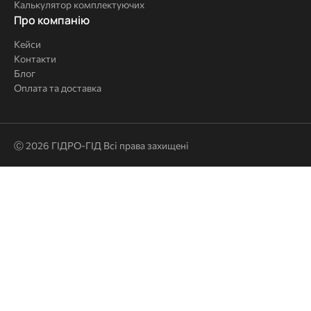
Калькулятор комплектуючих
Про
Про компанію
компанію
Кейси
Контакти
Блог
Оплата та доставка
Ⓒ 2026 ГІДРО-ГІД Всі права захищені