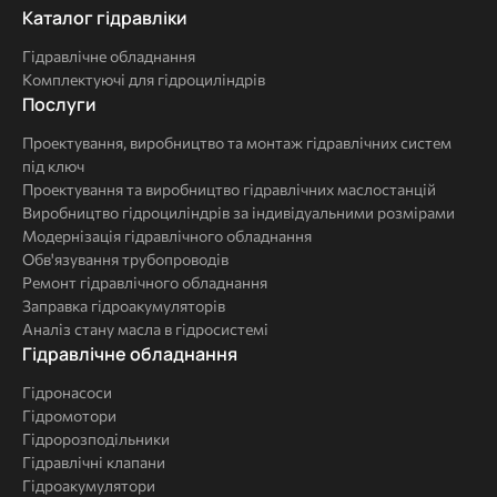
Каталог
Каталог гідравліки
гідравліки
Гідравлічне обладнання
Комплектуючі для гідроциліндрів
Послуги
Послуги
Проектування, виробництво та монтаж гідравлічних систем
під ключ
Проектування та виробництво гідравлічних маслостанцій
Виробництво гідроциліндрів за індивідуальними розмірами
Модернізація гідравлічного обладнання
Обв'язування трубопроводів
Ремонт гідравлічного обладнання
Заправка гідроакумуляторів
Аналіз стану масла в гідросистемі
Комплексні
Гідравлічне обладнання
рішення
Гідронасоси
Гідромотори
Гідророзподільники
Гідравлічні клапани
Гідроакумулятори