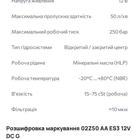
Напруга живлення
12 В
Максимальна пропускна здатність
50 л/хв
Максимальний робочий тиск
250 бар
Тип гідросистеми
Відкритий / закритий центр
Робоча рідина
Мінеральні масла (HLP)
Робоча температура
-20°C … +80°C (NBR)
В’язкість
15–75 cSt (робоча)
Фільтрація
≈10 мкм
Розшифровка маркування 02Z50 AA ES3 12V
DC G