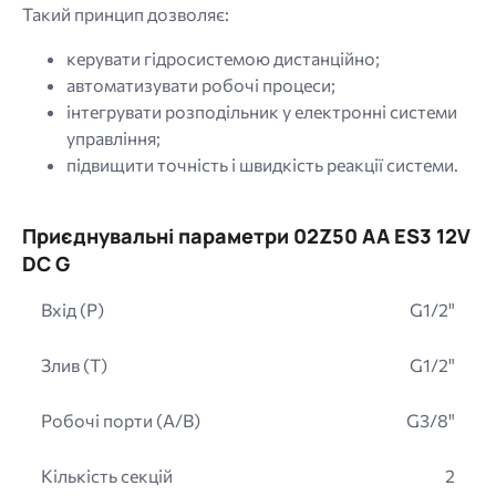
Такий принцип дозволяє:
керувати гідросистемою дистанційно;
автоматизувати робочі процеси;
інтегрувати розподільник у електронні системи
управління;
підвищити точність і швидкість реакції системи.
Приєднувальні параметри 02Z50 AA ES3 12V
DC G
Вхід (P)
G1/2"
Злив (T)
G1/2"
Робочі порти (A/B)
G3/8"
Кількість секцій
2