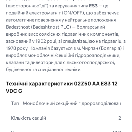
(двосторонньої дії) та керування типу
ES3
— це
подвійний електромагніт (ON/OFF), що забезпечує
автоматичне повернення у нейтральне положення
Badestnost (Badeshtnost PLC) — болгарський
виробник високоякісних гідравлічних компонентів,
заснований у 1902 році, зі спеціалізацією на гідравліці з
1978 року. Компанія базується в м. Чирпан (Болгарія) і
виробляє моноблочні/секційні гідророзподільники,
клапани та дивертори для сільськогосподарської,
будівельної та спеціальної техніки.
Технічні характеристики 02Z50 AA ES3 12
VDC G
Тип
Моноблочний секційний гідророзподілювач
Кількість секцій
2