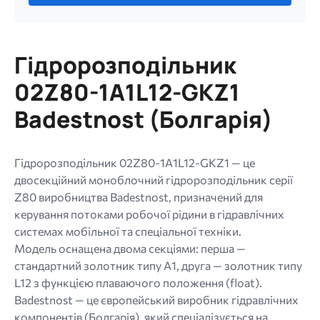
файл.
Обмеження:
256
Гідророзподільник
МБ.
Дозволені
02Z80-1A1L12-GKZ1
типи:
Badestnost (Болгарія)
gif
jpg
jpeg
Гідророзподільник 02Z80-1A1L12-GKZ1 — це
png.
двосекційний моноблочний гідророзподільник серії
Z80 виробництва Badestnost, призначений для
керування потоками робочої рідини в гідравлічних
системах мобільної та спеціальної техніки.
Модель оснащена двома секціями: перша —
стандартний золотник типу A1, друга — золотник типу
L12 з функцією плаваючого положення (float).
Badestnost — це європейський виробник гідравлічних
компонентів (Болгарія), який спеціалізується на