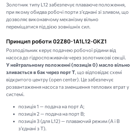
Золотник типу L12 забезпечує плаваюче положення,
при якому обидва робочі порти з’єднані зі зливом, що
дозволяє виконавчому механізму вільно
переміщатися під дією зовнішніх сил.
Принцип роботи 02Z80-1A1L12-GKZ1
Розподільник керує подачею робочої рідини від
насоса до гідроспоживачів через золотникові секції.
У нейтральному положенні (позиція 0) масло вільно
зливається в бак через порт T
, що відповідає схемі
відкритого центру (open center). Це забезпечує
розвантаження насоса та зменшення теплових втрат у
системі.
позиція 1 — подача на порт A;
позиція 2 — подача на порт B;
позиція 3 (для L12) — плаваючий режим (A і B
з’єднані з T).