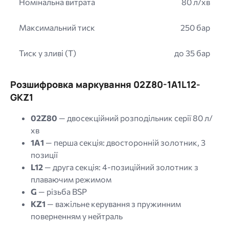
Номінальна витрата
80 л/хв
Максимальний тиск
250 бар
Тиск у зливі (T)
до 35 бар
Розшифровка маркування 02Z80-1A1L12-
GKZ1
02Z80
— двосекційний розподільник серії 80 л/
хв
1A1
— перша секція: двосторонній золотник, 3
позиції
L12
— друга секція: 4-позиційний золотник з
плаваючим режимом
G
— різьба BSP
KZ1
— важільне керування з пружинним
поверненням у нейтраль