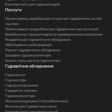
Комплектуючі для гідроциліндрів
Послуги
Послуги
Проектування, виробництво та монтаж гідравлічних систем
під ключ
Проектування та виробництво гідравлічних маслостанцій
Виробництво гідроциліндрів за індивідуальними розмірами
Модернізація гідравлічного обладнання
Обв'язування трубопроводів
Ремонт гідравлічного обладнання
Заправка гідроакумуляторів
Аналіз стану масла в гідросистемі
Комплексні
Гідравлічне обладнання
рішення
Гідронасоси
Гідромотори
Гідророзподільники
Гідравлічні клапани
Гідроакумулятори
Маслоохолоджувачі (теплообмінники)
Фільтри для гідравлічних масел
Комплектуючі для маслостанцій