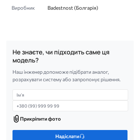
Виробник
Badestnost (Болгарія)
Не знаєте, чи підходить саме ця
модель?
Наш інженер допоможе підібрати аналог,
розрахувати систему або запропонує рішення.
Імʼя
Телефон
Прикріпити фото
Прикріпити
фото
Лише
Надіслати
один