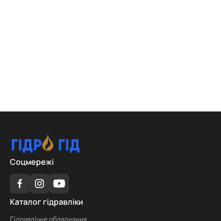
Соцмережі
Каталог
Каталог гідравліки
гідравліки
Гідравлічне обладнання