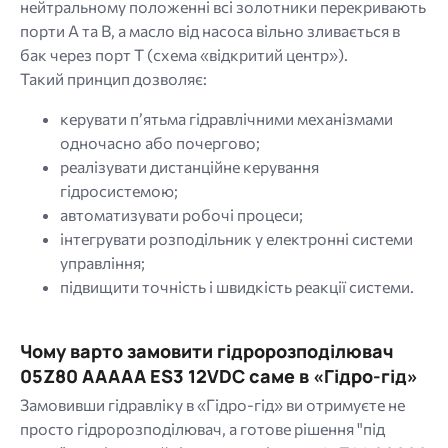
нейтральному положенні всі золотники перекривають
порти A та B, а масло від насоса вільно зливається в
бак через порт T (схема «відкритий центр»).
Такий принцип дозволяє:
керувати п’ятьма гідравлічними механізмами
одночасно або почергово;
реалізувати дистанційне керування
гідросистемою;
автоматизувати робочі процеси;
інтегрувати розподільник у електронні системи
управління;
підвищити точність і швидкість реакції системи.
Чому варто замовити гідророзподілювач
05Z80 AAAAA ES3 12VDC саме в «Гідро-гід»
Замовивши гідравліку в «Гідро-гід» ви отримуєте не
просто гідророзподілювач, а готове рішення "під