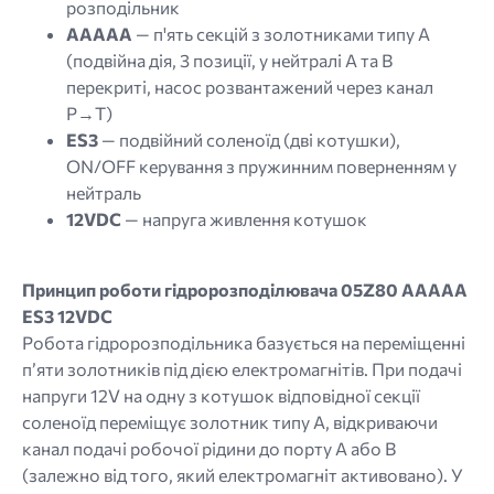
розподільник
AAAAA
— п'ять секцій з золотниками типу A
(подвійна дія, 3 позиції, у нейтралі A та B
перекриті, насос розвантажений через канал
P→T)
ES3
— подвійний соленоїд (дві котушки),
ON/OFF керування з пружинним поверненням у
нейтраль
12VDC
— напруга живлення котушок
Принцип роботи гідророзподілювача 05Z80 AAAAA
ES3 12VDC
Робота гідророзподільника базується на переміщенні
п’яти золотників під дією електромагнітів. При подачі
напруги 12V на одну з котушок відповідної секції
соленоїд переміщує золотник типу A, відкриваючи
канал подачі робочої рідини до порту A або B
(залежно від того, який електромагніт активовано). У