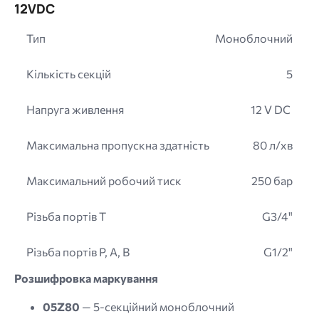
12VDC
Тип
Моноблочний
Кількість секцій
5
Напруга живлення
12 V DC
Максимальна пропускна здатність
80 л/хв
Максимальний робочий тиск
250 бар
Різьба портів T
G3/4"
Різьба портів P, A, B
G1/2"
Розшифровка маркування
05Z80
— 5-секційний моноблочний