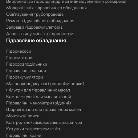
Виробництво гідроциліндрів за індивідуальними розмірами
Модернізація гідравлічного обладнання
Обв'язування трубопроводів
Ремонт гідравлічного обладнання
Заправка гідроакумуляторів
Аналіз стану масла в гідросистемі
Комплексні
Гідравлічне обладнання
рішення
Гідронасоси
Гідромотори
Гідророзподільники
Гідравлічні клапани
Гідроакумулятори
Маслоохолоджувачі (теплообмінники)
Фільтри для гідравлічних масел
Комплектуючі для маслостанцій
Гідравлічні манометри (рідинні)
Шарові крани для гідравлічних масел
Монтажні плити
Контрольно-вимірювальна апаратура
Котушки та електромагніти
Гідравлічні крани