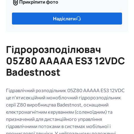
Прикріпити фото
Прикріпити
фото
Лише
Надіслати
один
файл.
Обмеження:
256
Гідророзподілювач
МБ.
Дозволені
05Z80 AAAAA ES3 12VDC
типи:
Badestnost
gif
jpg
jpeg
Гідравлічний розподільник 05Z80 AAAAA ES3 12VDC
png.
це п’ятисекційний моноблочний гідророзподільник
серії Z80 виробництва Badestnost, оснащений
електромагнітним керуванням (соленоїдним) та
призначений для дистанційного управління
гідравлічними потоками в системах мобільної і
промислової техніки. У нейтральному положенні