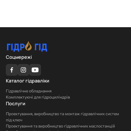
Соцмережі
Каталог
Каталог гідравліки
гідравліки
Гідравлічне обладнання
Комплектуючі для гідроциліндрів
Послуги
Послуги
Проектування, виробництво та монтаж гідравлічних систем
під ключ
Проектування та виробництво гідравлічних маслостанцій