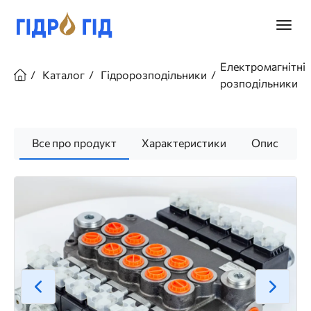
Перейти
до
Головн
основного
меню
вмісту
Рядок
Електромагнітні
навіґації
Каталог
Гідророзподільники
розподільники
Все про продукт
Характеристики
Опис