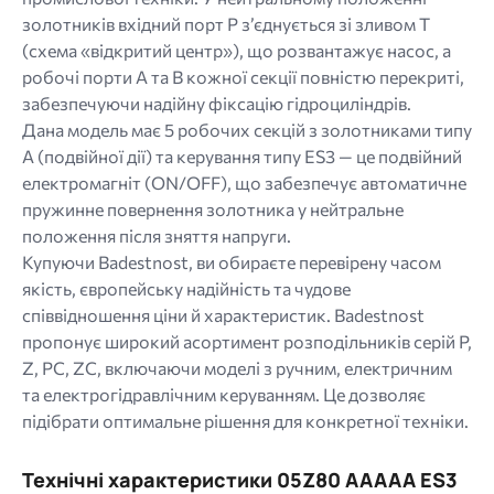
золотників вхідний порт P з’єднується зі зливом T
(схема «відкритий центр»), що розвантажує насос, а
робочі порти A та B кожної секції повністю перекриті,
забезпечуючи надійну фіксацію гідроциліндрів.
Дана модель має 5 робочих секцій з золотниками типу
A (подвійної дії) та керування типу ES3 — це подвійний
електромагніт (ON/OFF), що забезпечує автоматичне
пружинне повернення золотника у нейтральне
положення після зняття напруги.
Купуючи Badestnost, ви обираєте перевірену часом
якість, європейську надійність та чудове
співвідношення ціни й характеристик. Badestnost
пропонує широкий асортимент розподільників серій P,
Z, PC, ZC, включаючи моделі з ручним, електричним
та електрогідравлічним керуванням. Це дозволяє
підібрати оптимальне рішення для конкретної техніки.
Технічні характеристики 05Z80 AAAAA ES3