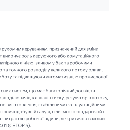
 рухомим керуванням, призначений для зміни
рат виконує роль керуючого або комутаційного
напірною лінією, зливом у бак та робочими
о та точного розподілу великого потоку оливи,
роботу та підвищуючи автоматизацію промислової
сних систем, що має багаторічний досвід та
озподілювачів, клапанів тиску, регуляторів потоку,
істю виготовлення, стабільними експлуатаційними
ірничодобувній галузі, сільськогосподарській і
ю витратою робочої рідини, де критично важливі
401 (CETOP 5).