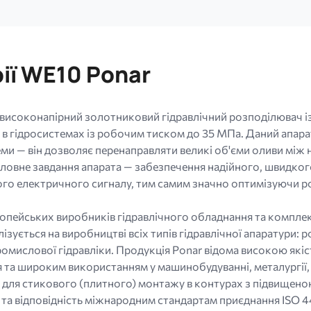
ії WE10 Ponar
соконапірний золотниковий гідравлічний розподілювач із
и в гідросистемах із робочим тиском до 35 МПа. Даний апа
ми — він дозволяє перенаправляти великі об'єми оливи між 
ловне завдання апарата — забезпечення надійного, швидког
ого електричного сигналу, тим самим значно оптимізуючи 
опейських виробників гідравлічного обладнання та комплек
зується на виробництві всіх типів гідравлічної апаратури: р
промислової гідравліки. Продукція Ponar відома високою як
та широким використанням у машинобудуванні, металургії, г
а для стикового (плитного) монтажу в контурах з підвищено
 та відповідність міжнародним стандартам приєднання ISO 4