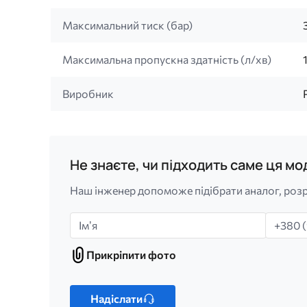
Максимальний тиск (бар)
Максимальна пропускна здатність (л/хв)
Виробник
Не знаєте, чи підходить саме ця м
Наш інженер допоможе підібрати аналог, розр
Імʼя
Телефо
Прикріпити фото
Прикріпити
фото
Лише
один
Надіслати