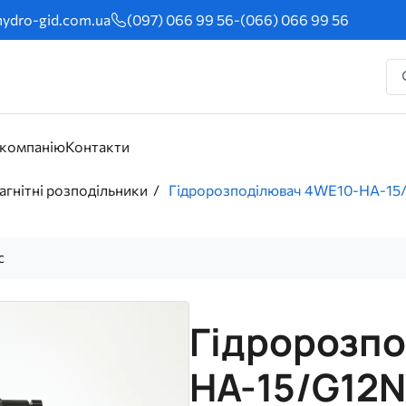
ydro-gid.com.ua
(097) 066 99 56
-
(066) 066 99 56
 компанію
Контакти
гнітні розподільники
Гідророзподілювач 4WE10-HA-15
с
Гідророзп
HA-15/G12N