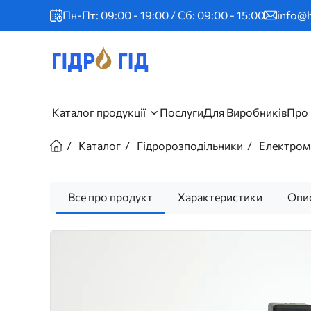
Перейти
Пн-Пт: 09:00 - 19:00 / Сб: 09:00 - 15:00
info@h
до
основного
вмісту
Головне
Каталог продукції
Послуги
Для Виробників
Про
меню
Рядок
Каталог
Гідророзподільники
Електрома
навіґації
Все про продукт
Характеристики
Опи