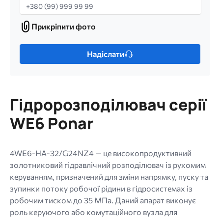
Телефон
Прикріпити фото
Прикріпити
фото
Лише
Надіслати
один
файл.
Обмеження:
256
Гідророзподілювач серії
МБ.
Дозволені
WE6 Ponar
типи:
gif
jpg
4WE6-HA-32/G24NZ4 — це високопродуктивний
jpeg
золотниковий гідравлічний розподілювач із рухомим
png.
керуванням, призначений для зміни напрямку, пуску та
зупинки потоку робочої рідини в гідросистемах із
робочим тиском до 35 МПа. Даний апарат виконує
роль керуючого або комутаційного вузла для