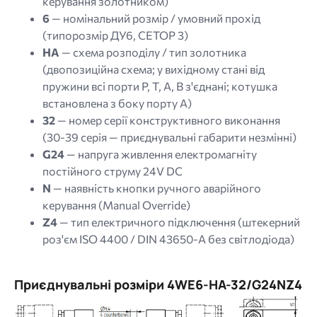
керування золотником)
6
— номінальний розмір / умовний прохід
(типорозмір ДУ6, CETOP 3)
HA
— схема розподілу / тип золотника
(двопозиційна схема; у вихідному стані від
пружини всі порти P, T, A, B з'єднані; котушка
встановлена з боку порту А)
32
— номер серії конструктивного виконання
(30-39 серія — приєднувальні габарити незмінні)
G24
— напруга живлення електромагніту
постійного струму 24V DC
N
— наявність кнопки ручного аварійного
керування (Manual Override)
Z4
— тип електричного підключення (штекерний
роз'єм ISO 4400 / DIN 43650-A без світлодіода)
Приєднувальні розміри 4WE6-HА-32/G24NZ4
Image