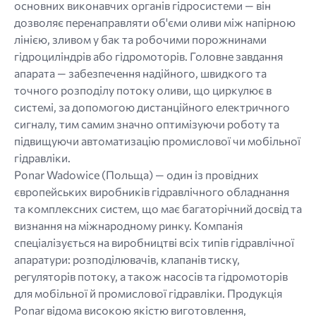
основних виконавчих органів гідросистеми — він
дозволяє перенаправляти об'єми оливи між напірною
лінією, зливом у бак та робочими порожнинами
гідроциліндрів або гідромоторів. Головне завдання
апарата — забезпечення надійного, швидкого та
точного розподілу потоку оливи, що циркулює в
системі, за допомогою дистанційного електричного
сигналу, тим самим значно оптимізуючи роботу та
підвищуючи автоматизацію промислової чи мобільної
гідравліки.
Ponar Wadowice (Польща) — один із провідних
європейських виробників гідравлічного обладнання
та комплексних систем, що має багаторічний досвід та
визнання на міжнародному ринку. Компанія
спеціалізується на виробництві всіх типів гідравлічної
апаратури: розподілювачів, клапанів тиску,
регуляторів потоку, а також насосів та гідромоторів
для мобільної й промислової гідравліки. Продукція
Ponar відома високою якістю виготовлення,