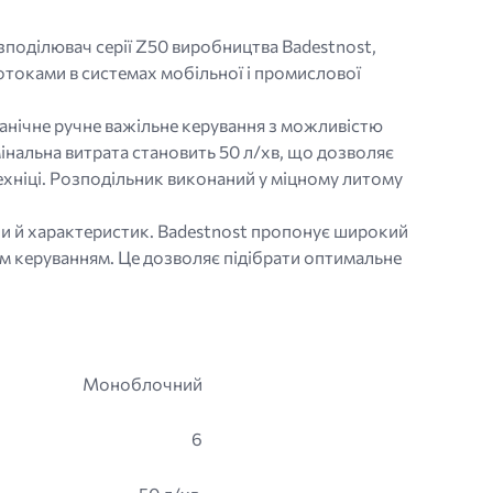
оділювач серії Z50 виробництва Badestnost,
токами в системах мобільної і промислової
ханічне ручне важільне керування з можливістю
нальна витрата становить 50 л/хв, що дозволяє
ехніці. Розподільник виконаний у міцному литому
іни й характеристик. Badestnost пропонує широкий
им керуванням. Це дозволяє підібрати оптимальне
Моноблочний
6