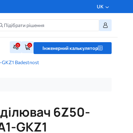
UK
0
0
Інженерний калькулятор
-GKZ1 Badestnost
ділювач 6Z50-
A1-GKZ1