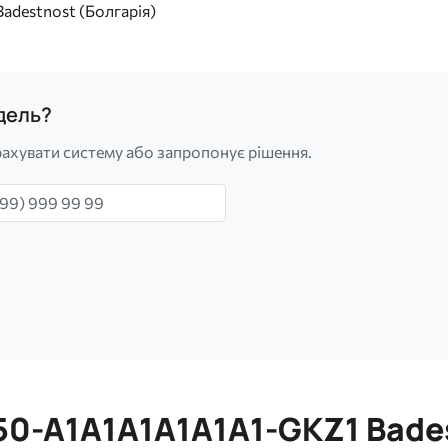
Badestnost (Болгарія)
одель?
ахувати систему або запропонує рішення.
н
50-A1A1A1A1A1A1-GKZ1 Bade