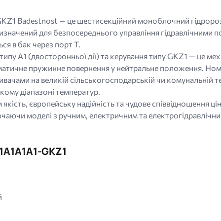
Z1 Badestnost — це шестисекційний моноблочний гідророзп
значений для безпосереднього управління гідравлічними по
ся в бак через порт Т.
ипу A1 (двосторонньої дії) та керування типу GKZ1 — це ме
атичне пружинне повернення у нейтральне положення. Номі
вачами на великій сільськогосподарській чи комунальній т
кому діапазоні температур.
 якість, європейську надійність та чудове співвідношення ц
лючаючи моделі з ручним, електричним та електрогідравлічн
A1A1A1A1-GKZ1
й