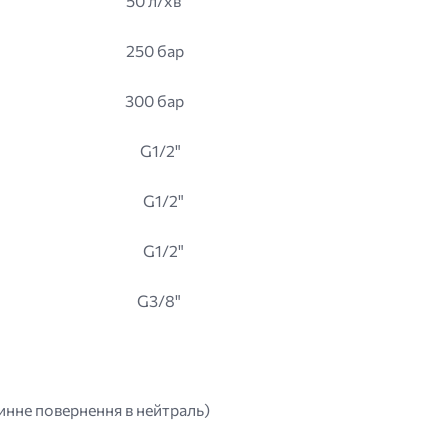
50 л/хв
250 бар
300 бар
G1/2"
G1/2"
G1/2"
G3/8"
инне повернення в нейтраль)