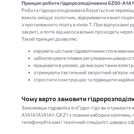
Принцип роботи гідророзподілювача 6Z50-A1A
Робота гідророзподілювача базується на переміщен
важіль зміщує золотник, відкриваючи канал подачі
з протилежного порту в лінію T. При відпусканні 
закриті, а потік від насоса вільно проходить через 
Такий принцип дозволяє:
керувати шістьма гідравлічними споживачам
забезпечувати плавне регулювання швидкості
працювати в умовах, де використання елект
отримувати тактильний зворотний зв'язок че
спростити конструкцію та підвищити надійніс
Чому варто замовити гідророзподілю
Замовивши гідравліку в «Гідро-гід» ви отримуєте 
A1A1A1A1A1A1-GKZ1 з повним набором кріплень, г
телефонуйте нам і технічний спеціаліст швидко о