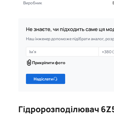
Виробник
Не знаєте, чи підходить саме ця м
Наш інженер допоможе підібрати аналог, розр
Імʼя
Телефо
Прикріпити фото
Прикріпити
фото
Лише
один
Надіслати
файл.
Обмеження:
256
МБ.
Гідророзподілювач 6Z
Дозволені