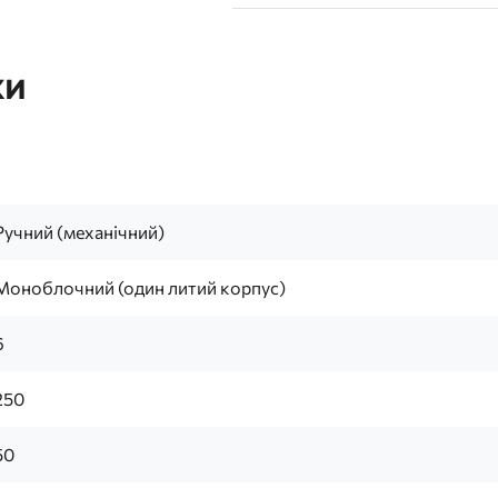
ки
Ручний (механічний)
Моноблочний (один литий корпус)
6
250
50