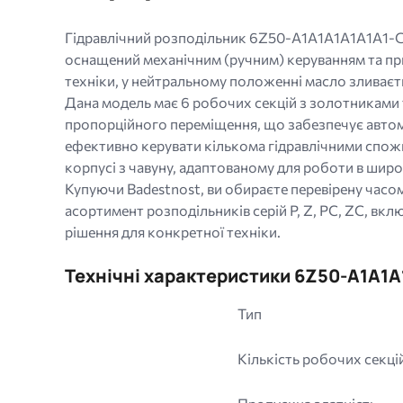
типи:
gif
Гідравлічний розподільник 6Z50-A1A1A1A1A1A1-GK
jpg
оснащений механічним (ручним) керуванням та при
jpeg
техніки, у нейтральному положенні масло зливаєть
png.
Дана модель має 6 робочих секцій з золотниками т
пропорційного переміщення, що забезпечує автом
ефективно керувати кількома гідравлічними спожи
корпусі з чавуну, адаптованому для роботи в широ
Купуючи Badestnost, ви обираєте перевірену часом
асортимент розподільників серій P, Z, PC, ZC, вк
рішення для конкретної техніки.
Технічні характеристики 6Z50-A1A1
Тип
Кількість робочих секці