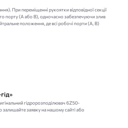
ня). При переміщенні рукоятки відповідної секції
ого порту (A або B), одночасно забезпечуючи злив
тральне положення, де всі робочі порти (A, B)
-гід»
оригінальний гідророзподілювач 6Z50-
 залишайте заявку на нашому сайті або