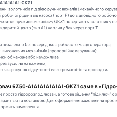
1A1A1A1A1-GKZ1
ні золотників під дією ручних важелів (механічного керуван
 робочої рідини від насоса (порт P) до відповідного робоч
рукоятки пружини механізму GKZ1 повертають золотник у ней
відкритий центр (тип A1) на злив у бак через порт Т.
и незалежно безпосередньо з робочого місця оператора;
 виконавчих механізмів (пропорційне керування);
рики обмежене або неможливе;
рез зусилля на важелях;
ть за рахунок відсутності електромагнітів та проводки.
вач 6Z50-A1A1A1A1A1A1-GKZ1 саме в «Гідро
не просто гідророзподілювач, а готове рішення "під ключ" 
арантією та доставкою.Для оформлення замовлення просто
формить замовлення.