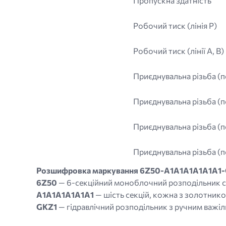
Пропускна здатність
Робочий тиск (лінія P)
Робочий тиск (лінії A, B)
Приєднувальна різьба (п
Приєднувальна різьба (п
Приєднувальна різьба (п
Приєднувальна різьба (по
Розшифровка маркування 6Z50-A1A1A1A1A1A1
6Z50
— 6-секційний моноблочний розподільник се
A1A1A1A1A1A1
— шість секцій, кожна з золотником
GKZ1
— гідравлічний розподільник з ручним важіл