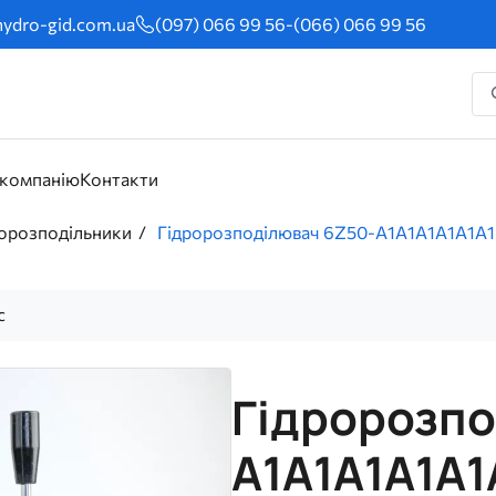
ydro-gid.com.ua
(097) 066 99 56
-
(066) 066 99 56
 компанію
Контакти
ророзподільники
Гідророзподілювач 6Z50-A1A1A1A1A1A1
с
Гідророзпо
A1A1A1A1A1