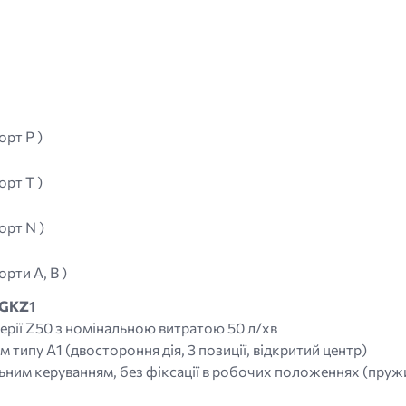
орт P )
орт T )
орт N )
рти A, B )
-GKZ1
рії Z50 з номінальною витратою 50 л/хв
 типу A1 (двостороння дія, 3 позиції, відкритий центр)
ьним керуванням, без фіксації в робочих положеннях (пруж