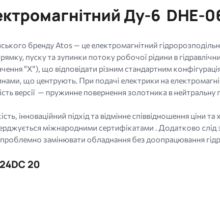
ктромагнітний Ду-6 DHE-06
йського бренду Atos — це електромагнітний гідророзподіль
рямку, пуску та зупинки потоку робочої рідини в гідравлічни
ення "Х"), що відповідати різним стандартним конфігурація
инами, що центрують. При подачі електрики на електромагні
сть версії — пружинне повернення золотника в нейтральну 
ість, інноваційний підхід та відмінне співвідношення ціни т
тверджується міжнародними сертифікатами . Додатково слід 
зпроблемно замінювати обладнання без доопрацювання гідр
 24DC 20