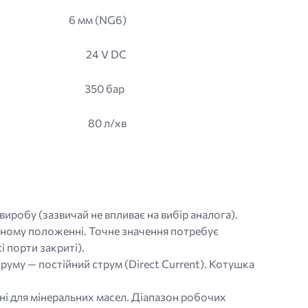
6 мм (NG6)
24 V DC
350 бар
80 л/хв
робу (зазвичай не впливає на вибір аналога).
альному положенні. Точне значення потребує
і порти закриті).
руму — постійний струм (Direct Current). Котушка
ені для мінеральних масел. Діапазон робочих