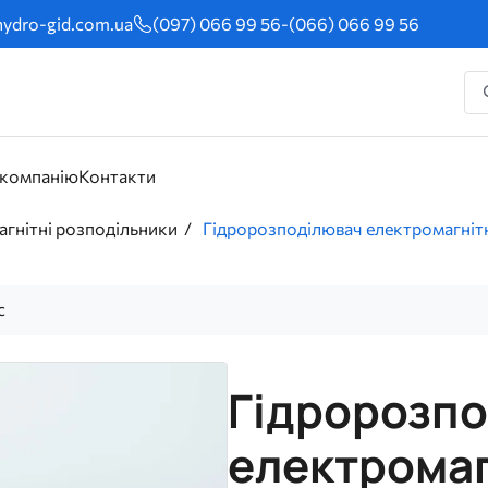
ydro-gid.com.ua
(097) 066 99 56
-
(066) 066 99 56
 компанію
Контакти
гнітні розподільники
Гідророзподілювач електромагніт
с
Гідророзп
електромаг