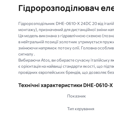
МБ.
Гідророзподілювач еле
Дозволені
типи:
gif
Гідророзподільник DHE-0610-X 24DC 20 від італі
jpg
монтажу), призначений для дистанційної зміни нап
jpeg
Ця модель виконана з гідравлічною схемою (познач
png.
в нейтральній позиції золотник утримується пруж
змінюючи напрямок потоку олії. Головна особливі
сигналу .
Вибираючи Atos, ви обираєте сучасну італійську як
є орієнтація на найвищі стандарти якості, що під
провідних європейських брендів, що дозволяє бе
Технічні характеристики DHE-0610-X
Показник
Тип керування