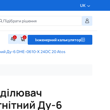
UK
0
0
Інженерний калькулятор
ний Ду-6 DHE-0610-X 24DC 20 Atos
оділювач
нітний Ду-6