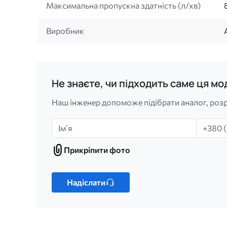
Максимальна пропускна здатність (л/хв)
Виробник
Не знаєте, чи підходить саме ця м
Наш інженер допоможе підібрати аналог, розр
Імʼя
Телефо
Прикріпити фото
Прикріпити
фото
Лише
один
Надіслати
файл.
Обмеження:
256