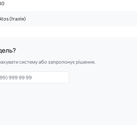
80
Atos (Італія)
одель?
ахувати систему або запропонує рішення.
н