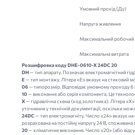
Умовний прохід (Ду)
Напруга живлення
Максимальний робочий 
Максимальна витрата
Розшифровка коду DHE-0610-X 24DC 20
DH
— тип апарату. Позначає електромагнітний гід
E
— тип монтажу. Літера «Е» вказує на стиковий м
06
— типорозмір. Відповідає умовному проходу 6
10
— виконання або серія компонента. Це технолог
X
— гідравлічна схема (код золотника). Літера «X» 
уточнення у технічній документації, оскільки можли
24DC
— тип електромагніту. Число «24» вказує на
розрахована на постійну напругу 24 В, споживана
20
— кліматичне виконання. Число «20» (або відсу