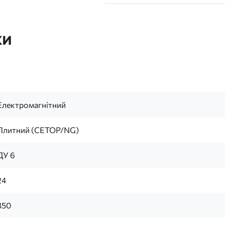
ки
Електромагнітний
Плитний (CETOP/NG)
ДУ 6
24
350