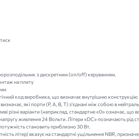
тиск
ророзподільник з дискретним (on/off) керуванням.
онтаж на плиту
 мм
ічний код виробника, що визначає внутрішню конструкцію ви
визначає, які порти (P, A, B, T) з'єднані між собою в нейтр
ві різні варіанти (наприклад, стандартне «0» означає, що вс
 напругу живлення 24 Вольти. Літери «DC» позначають рід ст
 потужність становить приблизно 30 Вт.
тність літер) вказує на стандартні ущільнення NBR, признач