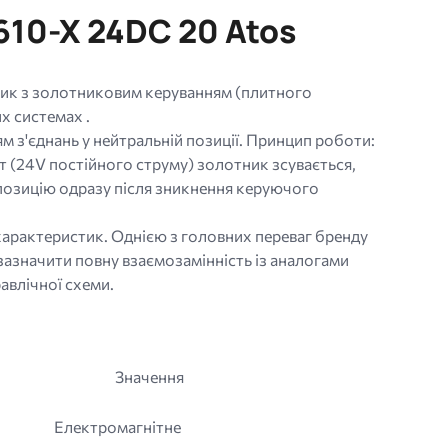
10-X 24DC 20 Atos
ник з золотниковим керуванням (плитного
х системах .
м з'єднань у нейтральній позиції. Принцип роботи:
т (24V постійного струму) золотник зсувається,
позицію одразу після зникнення керуючого
а характеристик. Однією з головних переваг бренду
зазначити повну взаємозамінність із аналогами
авлічної схеми.
Значення
Електромагнітне