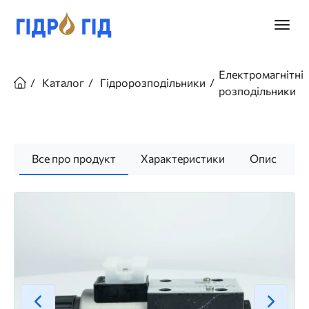
Перейти
до
Головн
основного
меню
вмісту
Рядок
навіґації
Електромагнітні
Каталог
Гідророзподільники
розподільники
Все про продукт
Характеристики
Опис