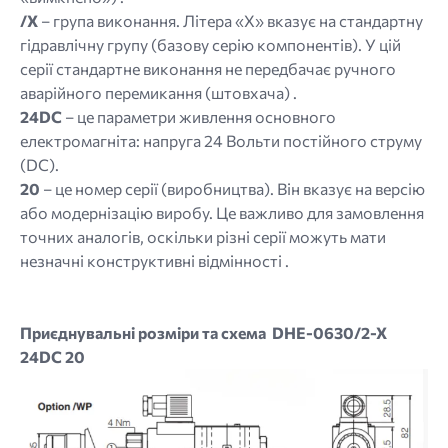
/X
– група виконання. Літера «X» вказує на стандартну
гідравлічну групу (базову серію компонентів). У цій
серії стандартне виконання не передбачає ручного
аварійного перемикання (штовхача) .
24DC
– це параметри живлення основного
електромагніта: напруга 24 Вольти постійного струму
(DC).
20
– це номер серії (виробництва). Він вказує на версію
або модернізацію виробу. Це важливо для замовлення
точних аналогів, оскільки різні серії можуть мати
незначні конструктивні відмінності .
Приєднувальні розміри та схема DHE-0630/2-X
24DC 20
Image