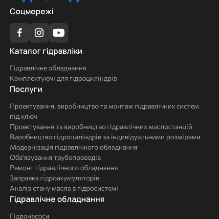
Соцмережі
Каталог
Каталог гідравліки
гідравліки
Гідравлічне обладнання
Комплектуючі для гідроциліндрів
Послуги
Послуги
Проектування, виробництво та монтаж гідравлічних систем
під ключ
Проектування та виробництво гідравлічних маслостанцій
Виробництво гідроциліндрів за індивідуальними розмірами
Модернізація гідравлічного обладнання
Обв'язування трубопроводів
Ремонт гідравлічного обладнання
Заправка гідроакумуляторів
Аналіз стану масла в гідросистемі
Комплексні
Гідравлічне обладнання
рішення
Гідронасоси