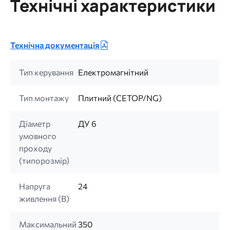
Технічні характеристики
Технічна документація
Тип керування
Електромагнітний
Тип монтажу
Плитний (CETOP/NG)
Діаметр
ДУ 6
умовного
проходу
(типорозмір)
Напруга
24
живлення (B)
Максимальний
350