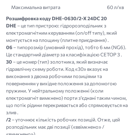
Максимальна витрата
60 л/хв
Розшифровка коду DHE-0630/2-X 24DC 20
DHE
– це тип пристрою: гідророзподільник з
електромагнітним керуванням (on/off типу), який
монтується на площину (плитне приєднання) .
06
– типорозмір (умовний прохід), тобто 6 мм (NG6).
Це стандартний діаметр за класифікацією CETOP 3 .
30
– це номер (тип) золотника, який визначає
гідравлічну схему роботи. Код «30» вказує на
виконання з двома робочими позиціями та
поверненням у вихідне положення за допомогою
пружини. У нейтральному положенні (коли
електромагніт вимкнено) порти з'єднані таким чином,
що потік рідини перекривається або спрямовується на
злив .
/2
– уточнює кількість робочих позицій. Отже, цей
розподільник має дві позиції («ввімкнено» /
«вимкнено») .