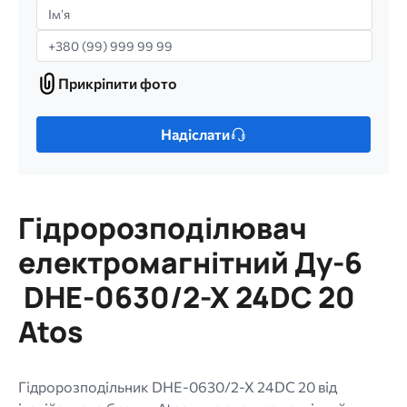
Імʼя
Телефон
Прикріпити фото
Прикріпити
фото
Лише
Надіслати
один
файл.
Обмеження:
256
Гідророзподілювач
МБ.
Дозволені
електромагнітний Ду-6
типи:
DHE-0630/2-X 24DC 20
gif
jpg
Atos
jpeg
png.
Гідророзподільник DHE-0630/2-X 24DC 20 від