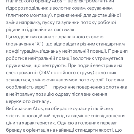
італійського бренду Atos — це електромагнітний
гідророзподільник з золотниковим керуванням
(плитного монтажу), призначений для дистанційної
зміни напрямку, пуску та зупинки потоку робочої
рідини в гідравлічних системах .
Ця модель виконана з гідравлічною схемою
(позначення "Х"), що відповідати різним стандартним
конфігураціям з'єднань у нейтральній позиції. Принцип
роботи: в нейтральній позиції золотник утримується
пружинами, що центрують. При подачі електрики на
електромагніт (24V постійного струму) золотник
зсувається, змінюючи напрямок потоку олії. Головна
особливість версії — пружинне повернення золотника
в нейтральну позицію одразу після зникнення
керуючого сигналу .
Вибираючи Atos, ви обираєте сучасну італійську
якість, інноваційний підхід та відмінне співвідношення
ціни та характеристик. Однією з головних переваг
бренду є орієнтація на найвищі стандарти якості, що