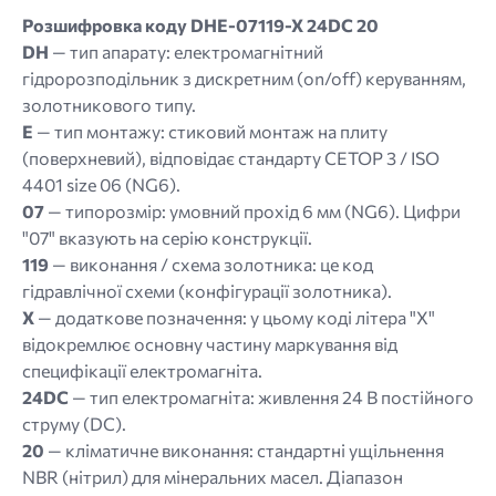
Розшифровка коду DHE-07119-X 24DC 20
DH
— тип апарату: електромагнітний
гідророзподільник з дискретним (on/off) керуванням,
золотникового типу.
E
— тип монтажу: стиковий монтаж на плиту
(поверхневий), відповідає стандарту CETOP 3 / ISO
4401 size 06 (NG6).
07
— типорозмір: умовний прохід 6 мм (NG6). Цифри
"07" вказують на серію конструкції.
119
— виконання / схема золотника: це код
гідравлічної схеми (конфігурації золотника).
X
— додаткове позначення: у цьому коді літера "X"
відокремлює основну частину маркування від
специфікації електромагніта.
24DC
— тип електромагніта: живлення 24 В постійного
струму (DC).
20
— кліматичне виконання: стандартні ущільнення
NBR (нітрил) для мінеральних масел. Діапазон