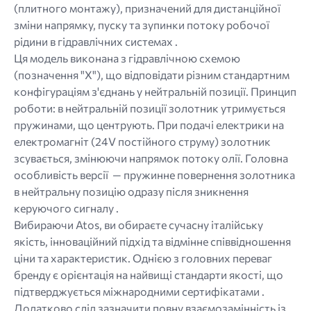
(плитного монтажу), призначений для дистанційної
зміни напрямку, пуску та зупинки потоку робочої
рідини в гідравлічних системах .
Ця модель виконана з гідравлічною схемою
(позначення "Х"), що відповідати різним стандартним
конфігураціям з'єднань у нейтральній позиції. Принцип
роботи: в нейтральній позиції золотник утримується
пружинами, що центрують. При подачі електрики на
електромагніт (24V постійного струму) золотник
зсувається, змінюючи напрямок потоку олії. Головна
особливість версії — пружинне повернення золотника
в нейтральну позицію одразу після зникнення
керуючого сигналу .
Вибираючи Atos, ви обираєте сучасну італійську
якість, інноваційний підхід та відмінне співвідношення
ціни та характеристик. Однією з головних переваг
бренду є орієнтація на найвищі стандарти якості, що
підтверджується міжнародними сертифікатами .
Додатково слід зазначити повну взаємозамінність із