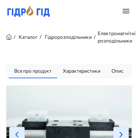
Перейти
до
Головн
основного
меню
вмісту
Рядок
навіґації
Електромагнітні
Каталог
Гідророзподільники
розподільники
Все про продукт
Характеристики
Опис