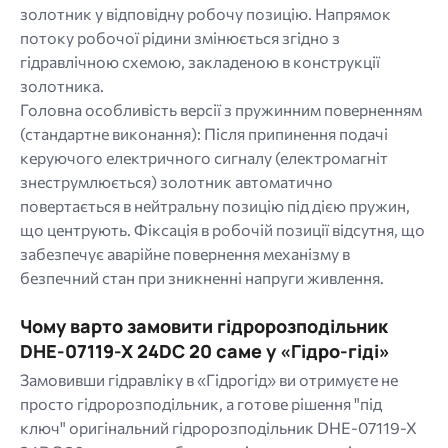
золотник у відповідну робочу позицію. Напрямок
потоку робочої рідини змінюється згідно з
гідравлічною схемою, закладеною в конструкції
золотника.
Головна особливість версії з пружинним поверненням
(стандартне виконання): Після припинення подачі
керуючого електричного сигналу (електромагніт
знеструмлюється) золотник автоматично
повертається в нейтральну позицію під дією пружин,
що центрують. Фіксація в робочій позиції відсутня, що
забезпечує аварійне повернення механізму в
безпечний стан при зникненні напруги живлення.
Чому варто замовити гідророзподільник
DHE-07119-X 24DC 20 саме у «Гідро-гіді»
Замовивши гідравліку в «Гідрогід» ви отримуєте не
просто гідророзподільник, а готове рішення "під
ключ" оригінальний гідророзподільник DHE-07119-X