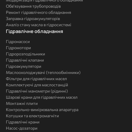
Обв'язування трубопроводів
Ремонт гідравлічного обладнання
Заправка гідроакумуляторів
Аналіз стану масла в гідросистемі
Комплексні
Гідравлічне обладнання
рішення
Гідронасоси
Гідромотори
Гідророзподільники
Гідравлічні клапани
Гідроакумулятори
Маслоохолоджувачі (теплообмінники)
Фільтри для гідравлічних масел
Комплектуючі для маслостанцій
Гідравлічні манометри (рідинні)
Шарові крани для гідравлічних масел
Монтажні плити
Контрольно-вимірювальна апаратура
Котушки та електромагніти
Гідравлічні крани
Насос-дозатори