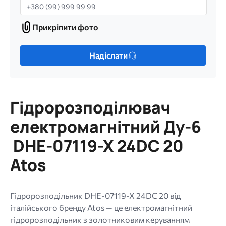
Телефон
Прикріпити фото
Прикріпити
фото
Лише
Надіслати
один
файл.
Обмеження:
256
Гідророзподілювач
МБ.
Дозволені
електромагнітний Ду-6
типи:
DHE-07119-X 24DC 20
gif
jpg
Atos
jpeg
png.
Гідророзподільник DHE-07119-X 24DC 20 від
італійського бренду Atos — це електромагнітний
гідророзподільник з золотниковим керуванням