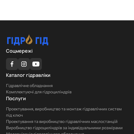
Соцмережі
Каталог
Каталог гідравліки
гідравліки
Гідравлічне обладнання
Комплектуючі для гідроциліндрів
Послуги
Послуги
Проектування, виробництво та монтаж гідравлічних систем
під ключ
Проектування та виробництво гідравлічних маслостанцій
Виробництво гідроциліндрів за індивідуальними розмірами
Модернізація гідравлічного обладнання