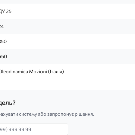
ДУ 25
24
350
650
Oleodinamica Mozioni (Італія)
одель?
ахувати систему або запропонує рішення.
н