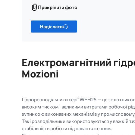
Прикріпити фото
Прикріпити
фото
Лише
один
Надіслати
файл.
Обмеження:
256
МБ.
Електромагнітний гідр
Дозволені
типи:
Mozioni
gif
jpg
jpeg
png.
Гідророзподільники серії WEH25 — це золотникові
високим тиском і великими витратами робочої р
зупинкою виконавчих механізмів у промисловому 
Такі розподільники використовуються у важкій техн
стабільність роботи під навантаженням.