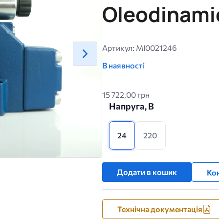
Oleodinami
Артикул: MI0021246
В наявності
15 722,00 грн
Напруга, В
24
220
Додати в кошик
Кон
Технічна документація