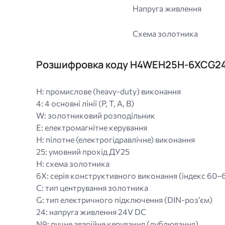
Напруга живлення
Схема золотника
Розшифровка коду H4WEH25H-6XCG2
H: промислове (heavy-duty) виконання
4: 4 основні лінії (P, T, A, B)
W: золотниковий розподільник
E: електромагнітне керування
H: пілотне (електрогідравлічне) виконання
25: умовний прохід ДУ25
H: схема золотника
6X: серія конструктивного виконання (індекс 60–
C: тип центрування золотника
G: тип електричного підключення (DIN-роз’єм)
24: напруга живлення 24V DC
N9: ручне аварійне керування (дублювання)