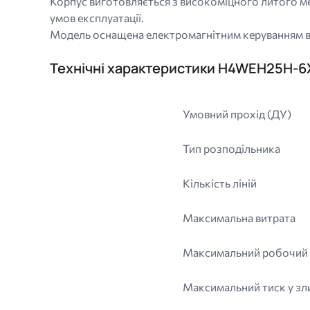
Корпус виготовляється з високоміцного литого ме
умов експлуатації.
Модель оснащена електромагнітним керуванням від
Технічні характеристики H4WEH25H-
Умовний прохід (ДУ)
Тип розподільника
Кількість ліній
Максимальна витрата
Максимальний робочий ти
Максимальний тиск у зли