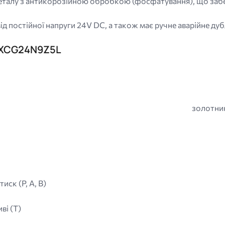
талу з антикорозійною обробкою (фосфатування), що забезп
 постійної напруги 24V DC, а також має ручне аварійне дубл
6XCG24N9Z5L
золотни
ск (P, A, B)
ві (T)