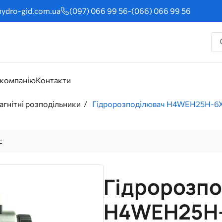
ydro-gid.com.ua
(097) 066 99 56
-
(066) 066 99 56
 компанію
Контакти
гнітні розподільники
Гідророзподілювач H4WEH25H-6X
с
Гідророзп
H4WEH25H