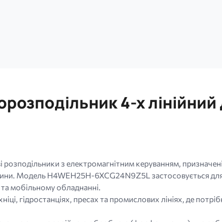
орозподільник 4-х лінійний
 розподільники з електромагнітним керуванням, призначені 
ідини. Модель H4WEH25H-6XCG24N9Z5L застосовується для 
та мобільному обладнанні.
іці, гідростанціях, пресах та промислових лініях, де потрібн