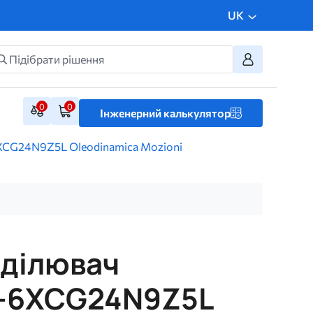
UK
0
0
Інженерний калькулятор
CG24N9Z5L Oleodinamica Mozioni
оділювач
-6XCG24N9Z5L