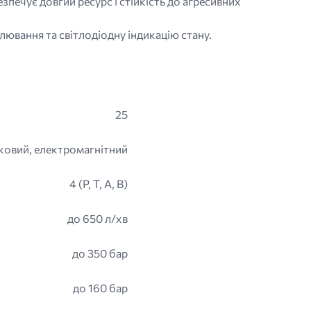
ечує довгий ресурс і стійкість до агресивних
ювання та світлодіодну індикацію стану.
25
ковий, електромагнітний
4 (P, T, A, B)
до 650 л/хв
до 350 бар
до 160 бар