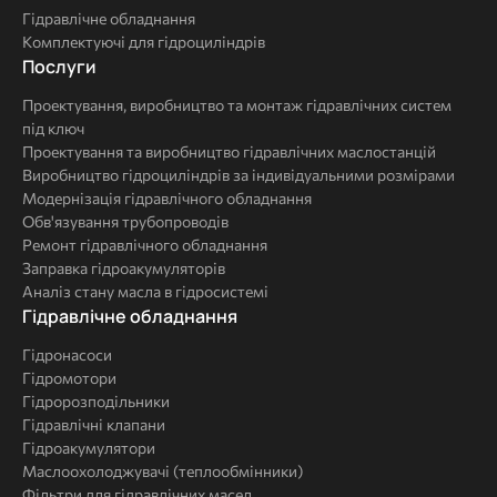
гідравліки
Гідравлічне обладнання
Комплектуючі для гідроциліндрів
Послуги
Послуги
Проектування, виробництво та монтаж гідравлічних систем
під ключ
Проектування та виробництво гідравлічних маслостанцій
Виробництво гідроциліндрів за індивідуальними розмірами
Модернізація гідравлічного обладнання
Обв'язування трубопроводів
Ремонт гідравлічного обладнання
Заправка гідроакумуляторів
Аналіз стану масла в гідросистемі
Комплексні
Гідравлічне обладнання
рішення
Гідронасоси
Гідромотори
Гідророзподільники
Гідравлічні клапани
Гідроакумулятори
Маслоохолоджувачі (теплообмінники)
Фільтри для гідравлічних масел