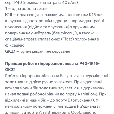
серії P40 (номінальна витрата 40 л/хв)
1
— одна робоча секція
K16
— одна секція з плаваючим золотником К16 для
керування двостороннім гідроциліндром: два крайні
положення (підйом та опускання) з пружинним
поверненням у нейтраль (без фіксації), а також
спеціальне третє «плаваюче» (Float) положення з
фіксацією
GKZ1
— ручне механічне керування
Принцип роботи гідророзподілювача P40-1K16-
GKZ1
Робота гідророзподілювача базується на переміщенні
золотника під дією ручного важеля. При відхиленні
важеля в один бік золотник зсувається, відкриваючи
канал подачі робочої рідини до порту A (підйом). При
відхиленні в інший бік – до порту B (опускання). У
нейтральному положенні лінія подачі P з'єднана зі
зливом T, а порти A та B перекриті. Особливістю