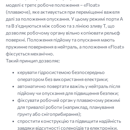
моделі є третє робоче положення – «Float»
(плаваюче), яке активується при переміщенні важеля
далі за положення опускання. У цьому режимі порти A
та B з'єднуються між собою та з лінією зливу T, що
дозволяє робочому органу вільно копіювати рельєф
поверхні. Положення підйому та опускання мають
пружинне повернення в нейтраль, а положення «Float»
фіксується механічно.
Такий принцип дозволяє:
керувати гідросистемою безпосередньо
оператором без використання електрики;
автоматично повертати важіль у нейтраль після
підйому чи опускання для підвищення безпеки;
фіксувати робочий орган у плаваючому режимі
для тривалої роботи (наприклад, планування
ґрунту або снігоприбирання);
спростити конструкцію та підвищити надійність
завдяки відсутності соленоїдів та електроніки.