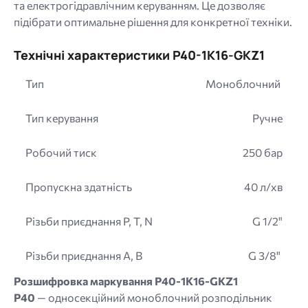
та електрогідравлічним керуванням. Це дозволяє
підібрати оптимальне рішення для конкретної техніки.
Технічні характеристики P40-1K16-GKZ1
Тип
Моноблочний
Тип керування
Ручне
Робочий тиск
250 бар
Пропускна здатність
40 л/хв
Різьби приєднання P, T, N
G 1/2"
Різьби приєднання A, B
G 3/8"
Розшифровка маркування P40-1K16-GKZ1
P40
— односекційний моноблочний розподільник