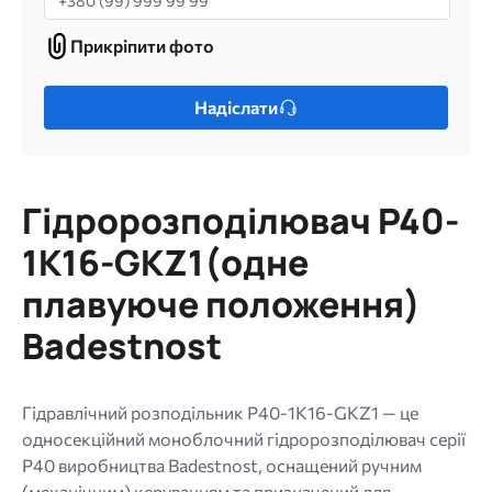
Прикріпити фото
Прикріпити
фото
Лише
Надіслати
один
файл.
Обмеження:
256
Гідророзподілювач P40-
МБ.
Дозволені
1K16-GKZ1(одне
типи:
плавуюче положення)
gif
jpg
Badestnost
jpeg
png.
Гідравлічний розподільник P40-1K16-GKZ1 — це
односекційний моноблочний гідророзподілювач серії
P40 виробництва Badestnost, оснащений ручним
(механічним) керуванням та призначений для