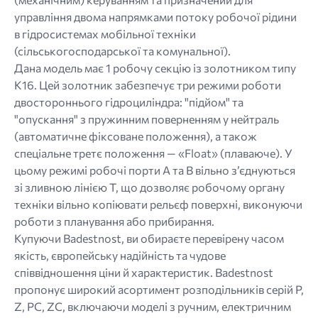
управління двома напрямками потоку робочої рідини
в гідросистемах мобільної техніки
(сільськогосподарської та комунальної).
Дана модель має 1 робочу секцію із золотником типу
K16. Цей золотник забезпечує три режими роботи
двостороннього гідроциліндра: "підйом" та
"опускання" з пружинним поверненням у нейтраль
(автоматичне фіксоване положення), а також
спеціальне третє положення — «Float» (плаваюче). У
цьому режимі робочі порти A та B вільно з’єднуються
зі зливною лінією T, що дозволяє робочому органу
техніки вільно копіювати рельєф поверхні, виконуючи
роботи з планування або прибирання.
Купуючи Badestnost, ви обираєте перевірену часом
якість, європейську надійність та чудове
співвідношення ціни й характеристик. Badestnost
пропонує широкий асортимент розподільників серій P,
Z, PC, ZC, включаючи моделі з ручним, електричним