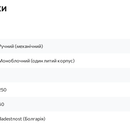
ки
Ручний (механічний)
Моноблочний (один литий корпус)
1
250
40
Badestnost (Болгарія)