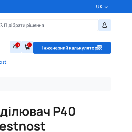
UK
0
0
Інженерний калькулятор
ost
ділювач P40
estnost