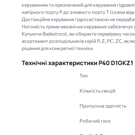
керуванням та призначений для керування гідравл
jpeg
напірного порту P до зливного порту T (схема від
png.
Дистанційне керування гідросистемою не передбаче
Натомість пряме механічне керування забезпечує п
Купуючи Badestnost, ви обираєте перевірену часом
асортимент розподільників серій P, Z, PC, ZC, вк
рішення для конкретної техніки
Технічні характеристики P40 D1GKZ1
Тип
Кількість секцій
Пропускна здатність
Робочий тиск