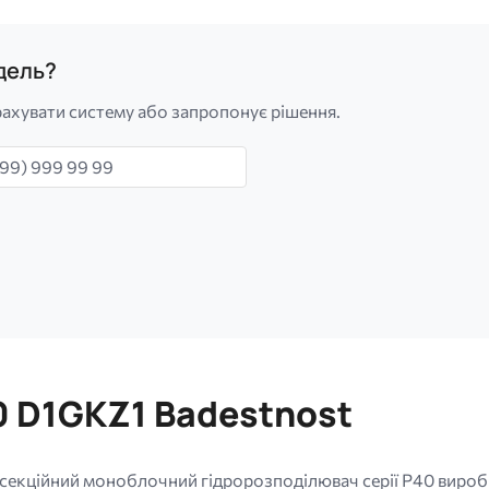
одель?
ахувати систему або запропонує рішення.
н
0 D1GKZ1 Badestnost
секційний моноблочний гідророзподілювач серії P40 вироб