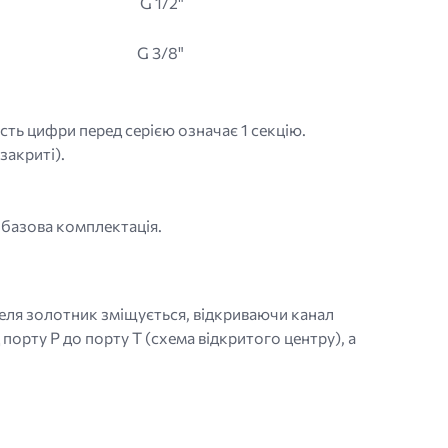
G 1/2"
G 3/8"
ість цифри перед серією означає 1 секцію.
закриті).
– базова комплектація.
желя золотник зміщується, відкриваючи канал
порту P до порту T (схема відкритого центру), а