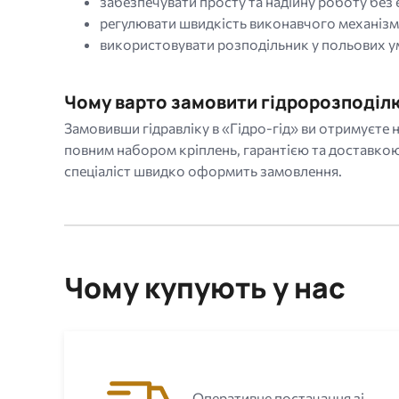
забезпечувати просту та надійну роботу без
регулювати швидкість виконавчого механізм
використовувати розподільник у польових ум
Чому варто замовити гідророзподілю
Замовивши гідравліку в «Гідро-гід» ви отримуєте
повним набором кріплень, гарантією та доставко
спеціаліст швидко оформить замовлення.
Чому купують у нас
Оперативне постачання зі