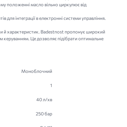
ому положенні масло вільно циркулює від
 для інтеграції в електронні системи управління.
іни й характеристик. Badestnost пропонує широкий
им керуванням. Це дозволяє підібрати оптимальне
Моноблочний
1
40 л/хв
250 бар