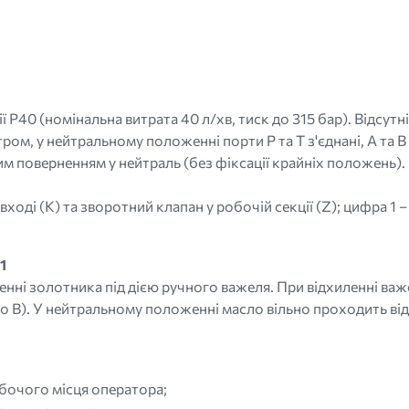
P40 (номінальна витрата 40 л/хв, тиск до 315 бар). Відсутн
ром, у нейтральному положенні порти P та T з'єднані, A та B 
м поверненням у нейтраль (без фіксації крайніх положень).
вході (K) та зворотний клапан у робочій секції (Z); цифра 1 
1
нні золотника під дією ручного важеля. При відхиленні ва
о B). У нейтральному положенні масло вільно проходить від 
бочого місця оператора;