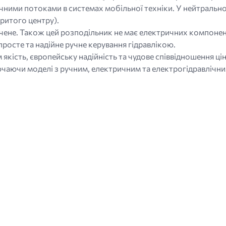
ічними потоками в системах мобільної техніки. У нейтральн
критого центру).
не. Також цей розподільник не має електричних компонентів
росте та надійне ручне керування гідравлікою.
 якість, європейську надійність та чудове співвідношення ц
лючаючи моделі з ручним, електричним та електрогідравлічн