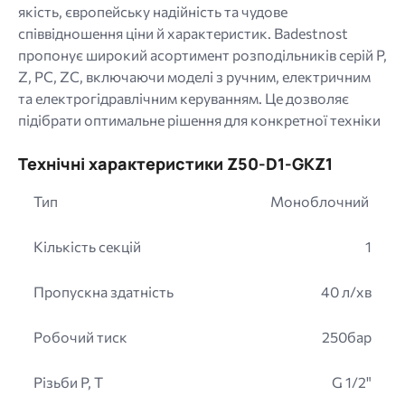
якість, європейську надійність та чудове
співвідношення ціни й характеристик. Badestnost
пропонує широкий асортимент розподільників серій P,
Z, PC, ZC, включаючи моделі з ручним, електричним
та електрогідравлічним керуванням. Це дозволяє
підібрати оптимальне рішення для конкретної техніки
Технічні характеристики Z50-D1-GKZ1
Тип
Моноблочний
Кількість секцій
1
Пропускна здатність
40 л/хв
Робочий тиск
250бар
Різьби P, T
G 1/2"