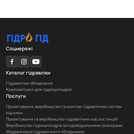
Соцмережі
Каталог
Каталог гідравліки
гідравліки
Гідравлічне обладнання
Комплектуючі для гідроциліндрів
Послуги
Послуги
Проектування, виробництво та монтаж гідравлічних систем
під ключ
Проектування та виробництво гідравлічних маслостанцій
Виробництво гідроциліндрів за індивідуальними розмірами
Модернізація гідравлічного обладнання