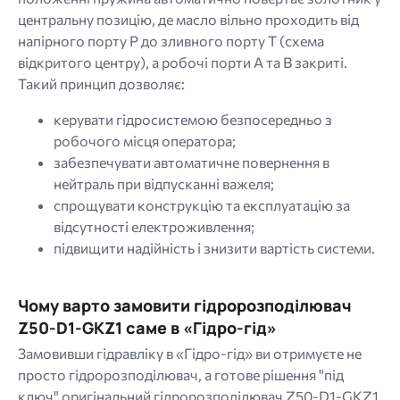
центральну позицію, де масло вільно проходить від
напірного порту P до зливного порту T (схема
відкритого центру), а робочі порти A та B закриті.
Такий принцип дозволяє:
керувати гідросистемою безпосередньо з
робочого місця оператора;
забезпечувати автоматичне повернення в
нейтраль при відпусканні важеля;
спрощувати конструкцію та експлуатацію за
відсутності електроживлення;
підвищити надійність і знизити вартість системи.
Чому варто замовити гідророзподілювач
Z50-D1-GKZ1 саме в «Гідро-гід»
Замовивши гідравліку в «Гідро-гід» ви отримуєте не
просто гідророзподілювач, а готове рішення "під
ключ" оригінальний гідророзподілювач Z50-D1-GKZ1