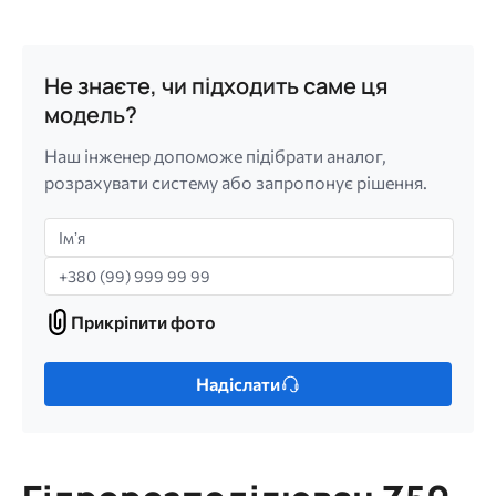
Не знаєте, чи підходить саме ця
модель?
Наш інженер допоможе підібрати аналог,
розрахувати систему або запропонує рішення.
Імʼя
Телефон
Прикріпити фото
Прикріпити
фото
Лише
Надіслати
один
файл.
Обмеження:
256
МБ.