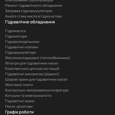
Ремонт гідравлічного обладнання
Заправка гідроакумуляторів
Аналіз стану масла в гідросистемі
Комплексні
Гідравлічне обладнання
рішення
Гідронасоси
Гідромотори
Гідророзподільники
Гідравлічні клапани
Гідроакумулятори
Маслоохолоджувачі (теплообмінники)
Фільтри для гідравлічних масел
Комплектуючі для маслостанцій
Гідравлічні манометри (рідинні)
Шарові крани для гідравлічних масел
Монтажні плити
Контрольно-вимірювальна апаратура
Котушки та електромагніти
Гідравлічні крани
Насос-дозатори
Графік роботи