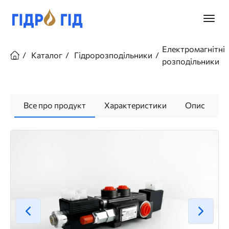
Перейти
до
Головн
основного
меню
вмісту
Рядок
Електромагнітні
навіґації
Каталог
Гідророзподільники
розподільники
Все про продукт
Характеристики
Опис