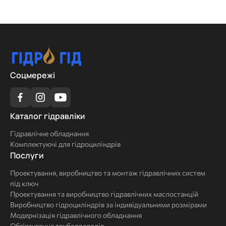
Соцмережі
Каталог
Каталог гідравліки
гідравліки
Гідравлічне обладнання
Комплектуючі для гідроциліндрів
Послуги
Послуги
Проектування, виробництво та монтаж гідравлічних систем
під ключ
Проектування та виробництво гідравлічних маслостанцій
Виробництво гідроциліндрів за індивідуальними розмірами
Модернізація гідравлічного обладнання
Обв'язування трубопроводів