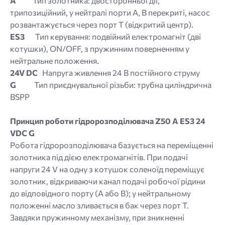
A
Тип золотника: двосторонньої дії,
трипозиційний, у нейтралі порти A, B перекриті, насос
розвантажується через порт T (відкритий центр).
ES3
Тип керування: подвійний електромагніт (дві
котушки), ON/OFF, з пружинним поверненням у
нейтральне положення.
24V DC
Напруга живлення 24 В постійного струму
G
Тип приєднувальної різьби: трубна циліндрична
BSPP
Принцип роботи гідророзподілювача Z50 A ES3 24
VDC G
Робота гідророзподілювача базується на переміщенні
золотника під дією електромагнітів. При подачі
напруги 24 V на одну з котушок соленоїд переміщує
золотник, відкриваючи канал подачі робочої рідини
до відповідного порту (A або B); у нейтральному
положенні масло зливається в бак через порт T.
Завдяки пружинному механізму, при зникненні