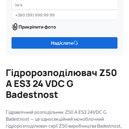
Імʼя
Телефон
Прикріпити фото
Прикріпити
фото
Лише
Надіслати
один
файл.
Обмеження:
256
Гідророзподілювач Z50
МБ.
Дозволені
A ES3 24 VDC G
типи:
Badestnost
gif
jpg
jpeg
Гідравлічний розподільник Z50 A ES3 24VDC G
png.
Badestnost — це односекційний моноблочний
гідророзподілювач серії Z50 виробництва Badestnost,