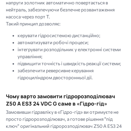
напруги золотник автоматично повертається в
нейтраль, забезпечуючи безпечне розвантаження
насоса через порт T.
Такий принцип дозволяє:
керувати гідросистемою дистанційно;
автоматизувати робочі процеси;
інтегрувати розподільник у електронні системи
управління;
підвищити точність і швидкість реакції системи;
забезпечити реверсивне керування
гідроциліндром двосторонньої дії.
Чому варто замовити гідророзподілювач
Z50 A ES3 24 VDC G саме в «Гідро-гід»
Замовивши гідравліку в «Гідро-гід» ви отримуєте не
просто гідророзподілювач, а готове рішення "під
ключ" оригінальний гідророзподілювач Z50 A ES3 24