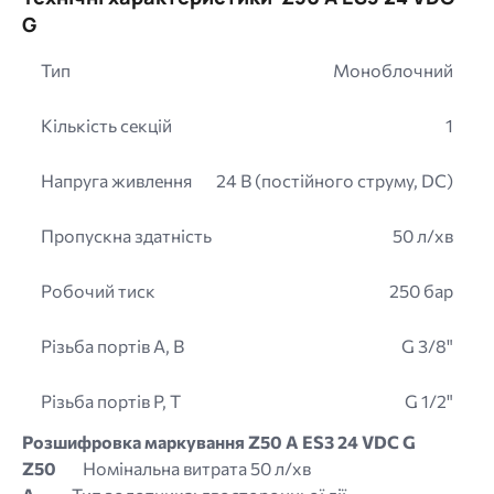
G
Тип
Моноблочний
Кількість секцій
1
Напруга живлення
24 В (постійного струму, DC)
Пропускна здатність
50 л/хв
Робочий тиск
250 бар
Різьба портів A, B
G 3/8"
Різьба портів P, T
G 1/2"
Розшифровка маркування Z50 A ES3 24 VDC G
Z50
Номінальна витрата 50 л/хв