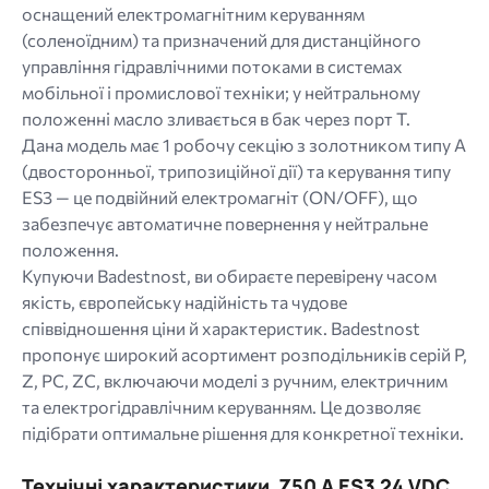
оснащений електромагнітним керуванням
(соленоїдним) та призначений для дистанційного
управління гідравлічними потоками в системах
мобільної і промислової техніки; у нейтральному
положенні масло зливається в бак через порт Т.
Дана модель має 1 робочу секцію з золотником типу A
(двосторонньої, трипозиційної дії) та керування типу
ES3 — це подвійний електромагніт (ON/OFF), що
забезпечує автоматичне повернення у нейтральне
положення.
Купуючи Badestnost, ви обираєте перевірену часом
якість, європейську надійність та чудове
співвідношення ціни й характеристик. Badestnost
пропонує широкий асортимент розподільників серій P,
Z, PC, ZC, включаючи моделі з ручним, електричним
та електрогідравлічним керуванням. Це дозволяє
підібрати оптимальне рішення для конкретної техніки.
Технічні характеристики Z50 A ES3 24 VDC