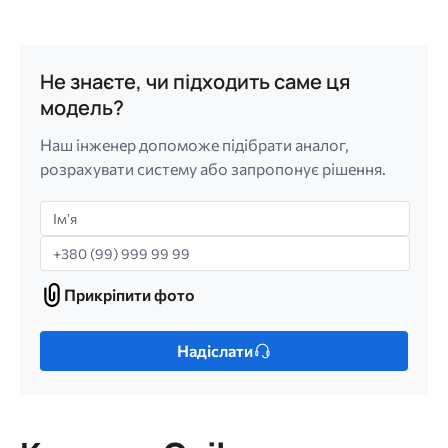
Не знаєте, чи підходить саме ця
модель?
Наш інженер допоможе підібрати аналог,
розрахувати систему або запропонує рішення.
Імʼя
Телефон
Прикріпити фото
Прикріпити
фото
Лише
Надіслати
один
файл.
Обмеження:
256