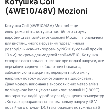
Котушка Coil
МБ.
Дозволені
(4WE10/48V) Mozioni
типи:
gif
jpg
Котушка Coil (4WE10/48V) Mozioni — це
jpeg
електромагнітна котушка постійного струму
png.
виробництва італійської компанії Mozioni, призначена
для дистанційного керування гідравлічними
розподільниками типорозміру NG10 (умовний прохід
10 мм), зокрема для моделей серії 4WE10 . Котушка
створює електромагнітне поле при подачі напруги, яке
переміщує сердечник (золотник) клапана,
забезпечуючи відкриття, перекриття або зміну
напрямку потоку робочої рідини в гідросистемі .
Дана модель виконана з високоякісних матеріалів з
полімерною ізоляцією та має клас ізоляції H (180°C),
що гарантує надійну роботу за підвищених температур
. Котушка розрахована на номінальну напругу 48 V
постійного струму (DC) та споживану потужність 36