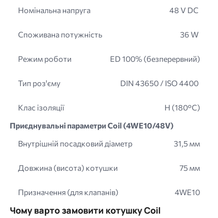
Номінальна напруга
48 V DC
Споживана потужність
36 W
Режим роботи
ED 100% (безперервний)
Тип роз'єму
DIN 43650 / ISO 4400
Клас ізоляції
H (180°C)
Приєднувальні параметри Coil (4WE10/48V)
Внутрішній посадковий діаметр
31,5 мм
Довжина (висота) котушки
75 мм
Призначення (для клапанів)
4WE10
Чому варто замовити котушку Coil