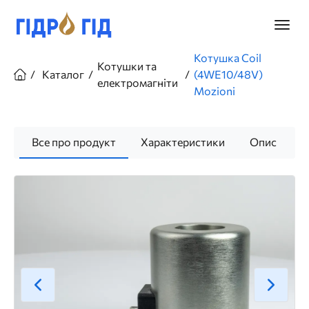
Перейти
до
Головн
основного
меню
вмісту
Рядок
Котушка Coil
Котушки та
навіґації
Каталог
(4WE10/48V)
електромагніти
Mozioni
Все про продукт
Характеристики
Опис