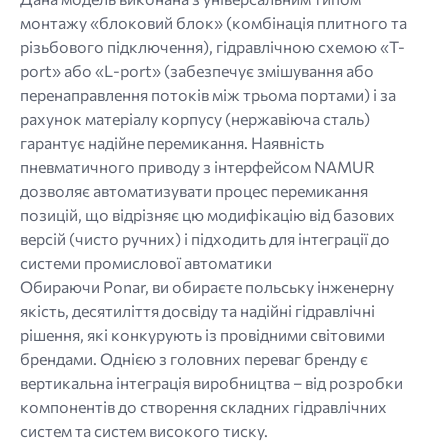
монтажу «блоковий блок» (комбінація плитного та
різьбового підключення), гідравлічною схемою «T-
port» або «L-port» (забезпечує змішування або
перенаправлення потоків між трьома портами) і за
рахунок матеріалу корпусу (нержавіюча сталь)
гарантує надійне перемикання. Наявність
пневматичного приводу з інтерфейсом NAMUR
дозволяє автоматизувати процес перемикання
позицій, що відрізняє цю модифікацію від базових
версій (чисто ручних) і підходить для інтеграції до
системи промислової автоматики
Обираючи Ponar, ви обираєте польську інженерну
якість, десятиліття досвіду та надійні гідравлічні
рішення, які конкурують із провідними світовими
брендами. Однією з головних переваг бренду є
вертикальна інтеграція виробництва – від розробки
компонентів до створення складних гідравлічних
систем та систем високого тиску.