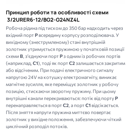
Принцип роботи та особливості схеми
3/2URER6-12/BG2-G24NZ4L
Робоча рідина під тиском до 350 бар надходить через
вхідний порт
P
всередину корпусу розподілювача. У
вихідному (знеструмленому) стані внутрішній
золотник утримується пружиною у початковій позиції
схеми
B
, з'єднуючи порт
P
з одним із робочих портів
(наприклад,
C1
), тоді як порт
C2
залишається закритим
або відсіченим. При подачі електричного сигналу
напругою 24V на котушку електромагніту, виникає
магнітне зусилля, яке переміщує золотник у робочу
позицію, стискаючи зворотну пружину. При цьому
внутрішні канали перекриваються: потік від порту
P
перенаправляється в порт
C2
, а порт
C1
відсікається.
Після зняття напруги пружина миттєво повертає
золотник у вихідне положення, забезпечуючи чіткий
циклічний розподіл потоків.