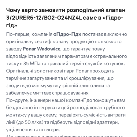
Чому варто замовити розподільний клапан
3/2URER6-12/BG2-G24NZ4L саме в «Гідро-
гід»
По-перше, компанія
«Гідро-Гід»
постачає виключно
оригінальну сертифіковану продукцію польського
заводу
Ponar Wadowice
, що гарантує повну
відповідність заявленим параметрам екстремального
тиску в 35 МПа та тривалий термін служби котушок.
Оригінальні золотникові пари Ponar проходять
термічне загартування та мікрошліфування, що
зводить до мінімуму внутрішній злив оливи та
забезпечує миттєве спрацьовування.
По-друге, інженери нашої компанії допоможуть вам
бездоганно інтегрувати цей розподілювач трубного
монтажу у вашу схему, перевірять сумісність витрати
лінії (до 50 л/хв) та підберуть відповідні адаптери,
ущільнення та штекери.
Ми гарантуємо швидку відправку з нашого складу у