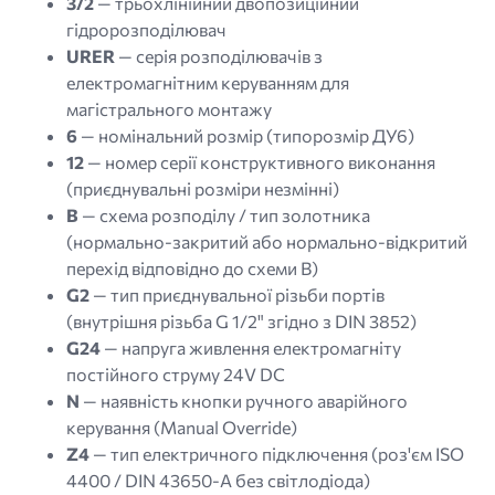
3/2
— трьохлінійний двопозиційний
гідророзподілювач
URER
— серія розподілювачів з
електромагнітним керуванням для
магістрального монтажу
6
— номінальний розмір (типорозмір ДУ6)
12
— номер серії конструктивного виконання
(приєднувальні розміри незмінні)
B
— схема розподілу / тип золотника
(нормально-закритий або нормально-відкритий
перехід відповідно до схеми B)
G2
— тип приєднувальної різьби портів
(внутрішня різьба G 1/2" згідно з DIN 3852)
G24
— напруга живлення електромагніту
постійного струму 24V DC
N
— наявність кнопки ручного аварійного
керування (Manual Override)
Z4
— тип електричного підключення (роз'єм ISO
4400 / DIN 43650-A без світлодіода)