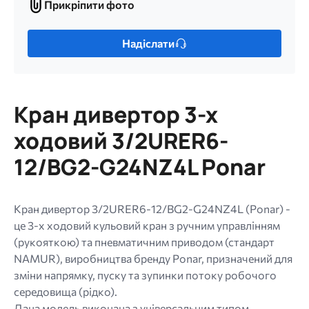
Прикріпити фото
Прикріпити
фото
Лише
Надіслати
один
файл.
Обмеження:
256
Кран дивертор 3-х
МБ.
Дозволені
ходовий 3/2URER6-
типи:
12/BG2-G24NZ4L Ponar
gif
jpg
jpeg
Кран дивертор 3/2URER6-12/BG2-G24NZ4L (Ponar) -
png.
це 3-х ходовий кульовий кран з ручним управлінням
(рукояткою) та пневматичним приводом (стандарт
NAMUR), виробництва бренду Ponar, призначений для
зміни напрямку, пуску та зупинки потоку робочого
середовища (рідко).
Дана модель виконана з універсальним типом