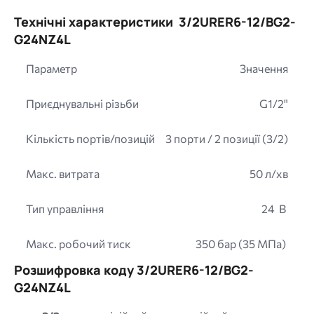
Технічні характеристики 3/2URER6-12/BG2-
G24NZ4L
Параметр
Значення
Приєднувальні різьби
G1/2"
Кількість портів/позицій
3 порти / 2 позиції (3/2)
Макс. витрата
50 л/хв
Тип управління
24 В
Макс. робочий тиск
350 бар (35 МПа)
Розшифровка коду 3/2URER6-12/BG2-
G24NZ4L