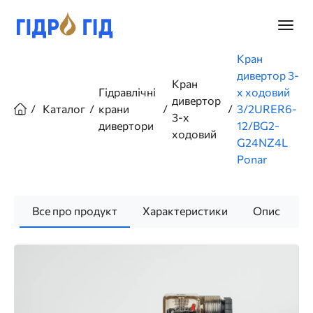
Перейти
до
Головн
основного
меню
вмісту
Рядок
Кран
навіґації
дивертор 3-
Кран
Гідравлічні
х ходовий
дивертор
Каталог
крани
3/2URER6-
3-х
дивертори
12/BG2-
ходовий
G24NZ4L
Ponar
Все про продукт
Характеристики
Опис