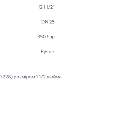
G 1 1/2"
DN 25
350 бар
Ручне
O 228) розміром 1 1/2 дюйма.