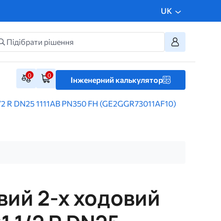
UK
0
0
Інженерний калькулятор
1/2 R DN25 1111AB PN350 FH (GE2GGR73011AF10)
вий 2-х ходовий