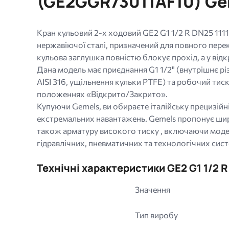
(GE2GGR73011AF10) G
gif
jpg
jpeg
Кран кульовий 2-х ходовий GE2 G1 1/2 R DN25 11
png.
нержавіючої сталі, призначений для повного пере
кульова заглушка повністю блокує прохід, а у від
Дана модель має приєднання G1 1/2" (внутрішнє рі
AISI 316, ущільнення кульки PTFE) та робочий ти
положеннях «Відкрито/Закрито».
Купуючи Gemels, ви обираєте італійську прецизійні
екстремальних навантажень. Gemels пропонує широ
також арматуру високого тиску , включаючи модел
гідравлічних, пневматичних та технологічних сист
Технічні характеристики GE2 G1 1/2 
Значення
Тип виробу