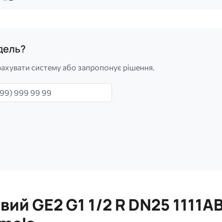
одель?
ахувати систему або запропонує рішення.
н
вий GE2 G1 1/2 R DN25 1111A