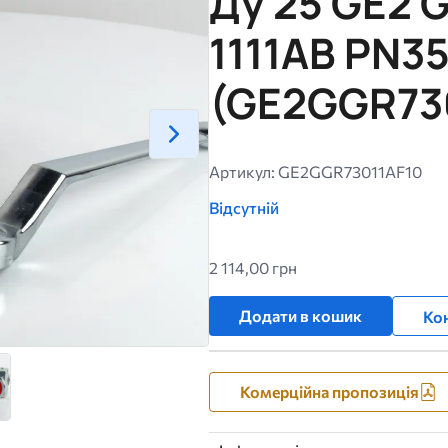
Ду 25 GE2 G
1111AB PN3
(GE2GGR73
Артикул: GE2GGR73011AF10
Відсутній
2 114,00 грн
Додати в кошик
Кон
Комерційна пропозиція