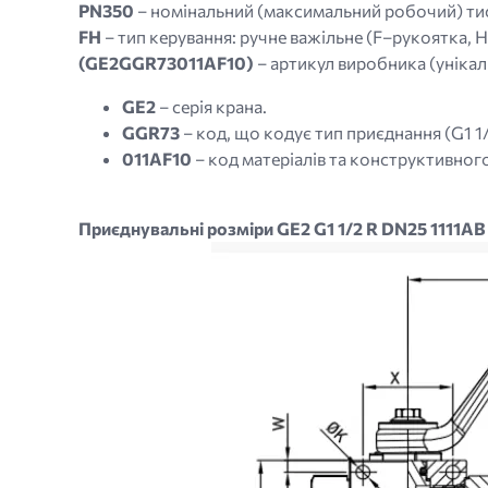
PN350
– номінальний (максимальний робочий) тис
FH
– тип керування: ручне важільне (F–рукоятка, 
(GE2GGR73011AF10)
– артикул виробника (унікаль
GE2
– серія крана.
GGR73
– код, що кодує тип приєднання (G1 1/
011AF10
– код матеріалів та конструктивного
Приєднувальні розміри GE2 G1 1/2 R DN25 1111
Image