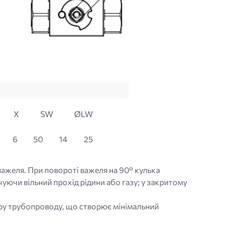
X
SW
ØLW
6
50
14
25
важеля. При повороті важеля на 90° кулька
чуючи вільний прохід рідини або газу; у закритому
етру трубопроводу, що створює мінімальний