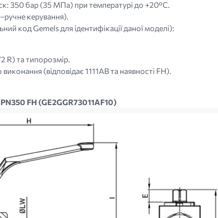
к: 350 бар (35 МПа) при температурі до +20°C.
H–ручне керування).
ний код Gemels для ідентифікації даної моделі):
2 R) та типорозмір.
 виконання (відповідає 1111AB та наявності FH).
AB PN350 FH (GE2GGR73011AF10)