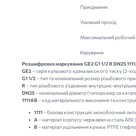
Приєднання
Умовний прохід
Максимальний робочий
Керування
Розшифровка маркування GE2 G1 1/2 R DN25 11
GE2
– серія кульового крана високого тиску (2-х
G1 1/2
– тип та номінальний розмір різьбового при
R
– тип різьбового з'єднання: внутрішнє-внутрішн
DN25
– номінальний діаметр (типорозмір за катал
1111AB
– код матеріального виконання та конструк
1111
– базова конструкція: моноблочний лити
A
– матеріал корпусу: нержавіюча сталь AISI 3
B
– матеріал ущільнення кульки: PTFE (тефло