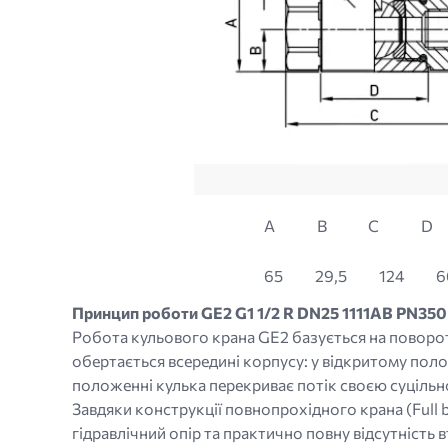
A
B
C
D
65
29,5
124
6
Принцип роботи GE2 G1 1/2 R DN25 1111AB PN35
Робота кульового крана GE2 базується на поворот
обертається всередині корпусу: у відкритому поло
положенні кулька перекриває потік своєю суціль
Завдяки конструкції повнопрохідного крана (Full 
гідравлічний опір та практично повну відсутність