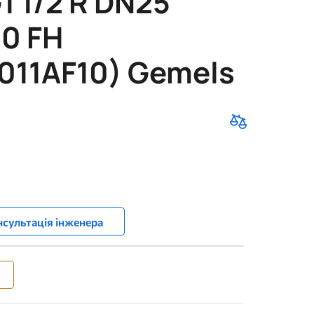
1 1/2 R DN25
50 FH
011AF10) Gemels
сультація інженера