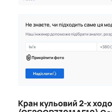
Не знаєте, чи підходить саме ця м
Наш інженер допоможе підібрати аналог, розр
Імʼя
Телефо
Прикріпити фото
Прикріпити
фото
Лише
один
Надіслати
файл.
Обмеження:
256
МБ.
Кран кульовий 2-х ходо
Дозволені
типи: