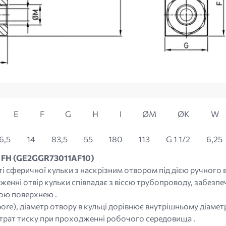
E
F
G
H
I
ØM
ØK
W
6,5
14
83,5
55
180
113
G 1 1/2
6,25
0 FH (GE2GGR73011AF10)
і сферичної кульки з наскрізним отвором під дією ручного 
женні отвір кульки співпадає з віссю трубопроводу, забезпе
ною поверхнею .
bore), діаметр отвору в кульці дорівнює внутрішньому діам
 втрат тиску при проходженні робочого середовища .