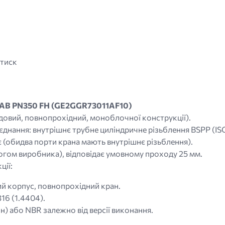
 тиск
11AB PN350 FH (GE2GGR73011AF10)
одовий, повнопрохідний, моноблочної конструкції).
єднання: внутрішнє трубне циліндричне різьблення BSPP (IS
є (обидва порти крана мають внутрішнє різьблення).
огом виробника), відповідає умовному проходу 25 мм.
ції:
й корпус, повнопрохідний кран.
16 (1.4404).
н) або NBR залежно від версії виконання.