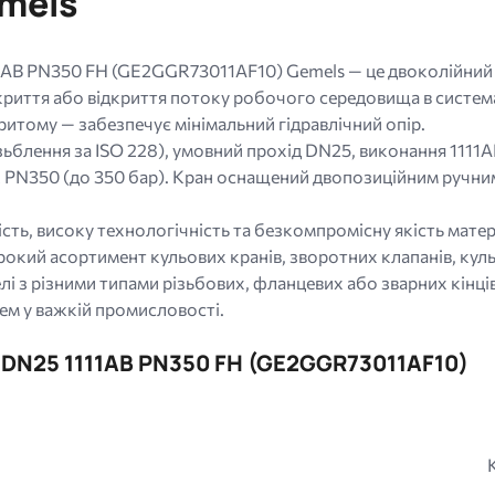
emels
11AB PN350 FH (GE2GGR73011AF10) Gemels — це двоколійний 
криття або відкриття потоку робочого середовища в систем
критому — забезпечує мінімальний гідравлічний опір.
зьблення за ISO 228), умовний прохід DN25, виконання 1111A
ск PN350 (до 350 бар). Кран оснащений двопозиційним ручни
сть, високу технологічність та безкомпромісну якість матері
кий асортимент кульових кранів, зворотних клапанів, куль
і з різними типами різьбових, фланцевих або зварних кінців
ем у важкій промисловості.
R DN25 1111AB PN350 FH (GE2GGR73011AF10)