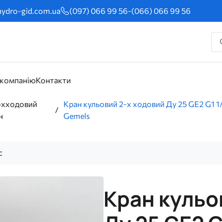
ydro-gid.com.ua
(097) 066 99 56
-
(066) 066 99 56
 компанію
Контакти
хходовий
Кран кульовий 2-х ходовий Ду 25 GE2 G1 
н
Gemels
с
Кран кульо