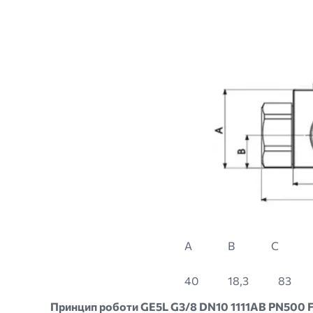
A
B
C
40
18,3
83
Принцип роботи GE5L G3/8 DN10 1111AB PN500