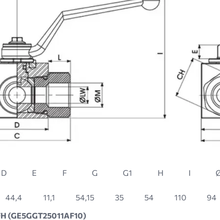
D
E
F
G
G1
H
I
44,4
11,1
54,15
35
54
110
94
 FH (GE5GGT25011AF10)