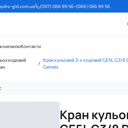
ydro-gid.com.ua
(097) 066 99 56
-
(066) 066 99 56
 компанію
Контакти
рьохходовий
Кран кульовий 3-х ходовий GE5L G3/8
ан
Gemels
с
Кран кульо