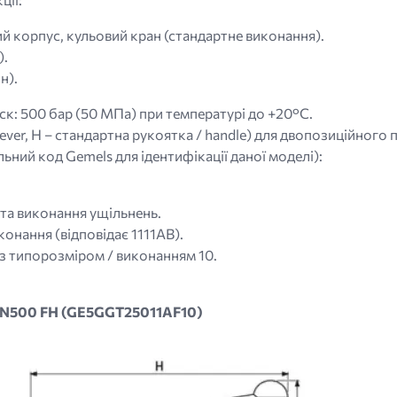
й корпус, кульовий кран (стандартне виконання).
).
н).
к: 500 бар (50 МПа) при температурі до +20°C.
 lever, H – стандартна рукоятка / handle) для двопозиційного
ьний код Gemels для ідентифікації даної моделі):
 та виконання ущільнень.
онання (відповідає 1111AB).
 з типорозміром / виконанням 10.
 PN500 FH (GE5GGT25011AF10)