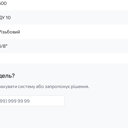
500
ДУ 10
Різьбовий
3/8"
одель?
ахувати систему або запропонує рішення.
н