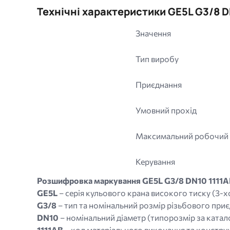
Технічні характеристики GE5L G3/8 
Значення
Тип виробу
Приєднання
Умовний прохід
Максимальний робочий
Керування
Розшифровка маркування GE5L G3/8 DN10 1111
GE5L
– серія кульового крана високого тиску (3-х
G3/8
– тип та номінальний розмір різьбового при
DN10
– номінальний діаметр (типорозмір за катал
1111AB
– код матеріального виконання та конструк