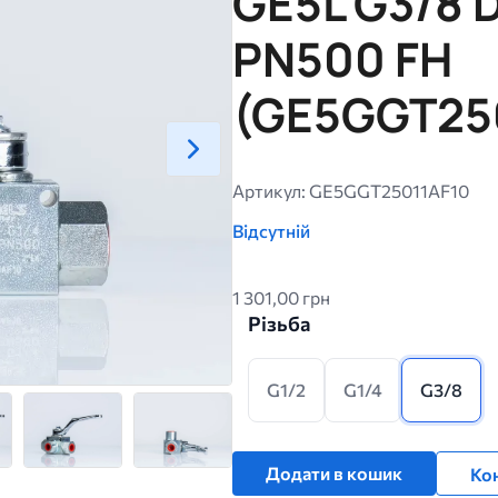
GE5L G3/8 D
PN500 FH
(GE5GGT25
Артикул: GE5GGT25011AF10
Відсутній
1 301,00 грн
Різьба
G1/2
G1/4
G3/8
Додати в кошик
Кон