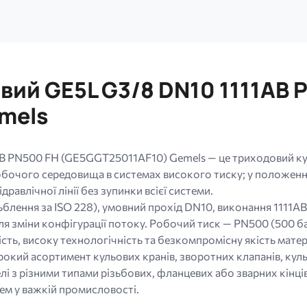
вий GE5L G3/8 DN10 1111AB 
emels
B PN500 FH (GE5GGT25011AF10) Gemels — це триходовий кульо
очого середовища в системах високого тиску; у положенні 
равлічної лінії без зупинки всієї системи.
ьблення за ISO 228), умовний прохід DN10, виконання 1111
я зміни конфігурації потоку. Робочий тиск — PN500 (500 ба
сть, високу технологічність та безкомпромісну якість матері
кий асортимент кульових кранів, зворотних клапанів, куль
і з різними типами різьбових, фланцевих або зварних кінців
ем у важкій промисловості.