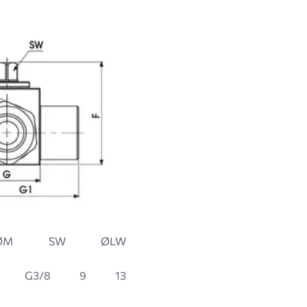
ØM
SW
ØLW
G3/8
9
13