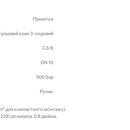
Примітки
Кульовий кран 3-ходовий
G3/8
DN 10
500 бар
Ручне
ign" для компактного монтажу).
O 228) розміром 3/8 дюйма.