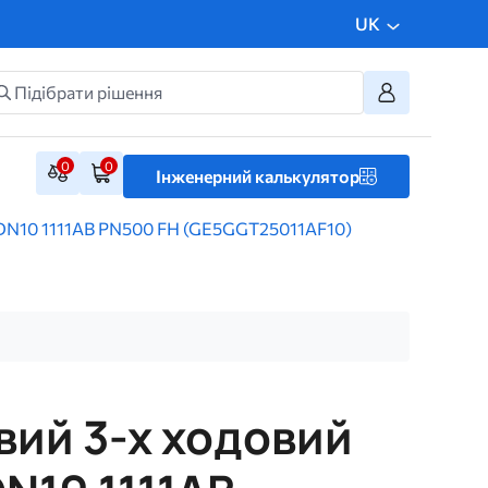
UK
0
0
Інженерний калькулятор
 DN10 1111AB PN500 FH (GE5GGT25011AF10)
вий 3-х ходовий