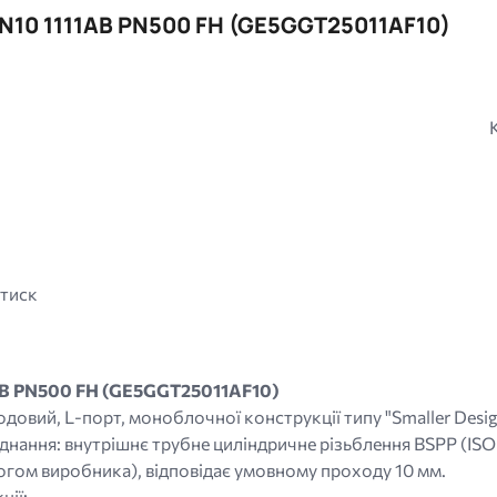
DN10 1111AB PN500 FH (GE5GGT25011AF10)
 тиск
AB PN500 FH (GE5GGT25011AF10)
одовий, L-порт, моноблочної конструкції типу "Smaller Des
єднання: внутрішнє трубне циліндричне різьблення BSPP (IS
огом виробника), відповідає умовному проходу 10 мм.
ції: