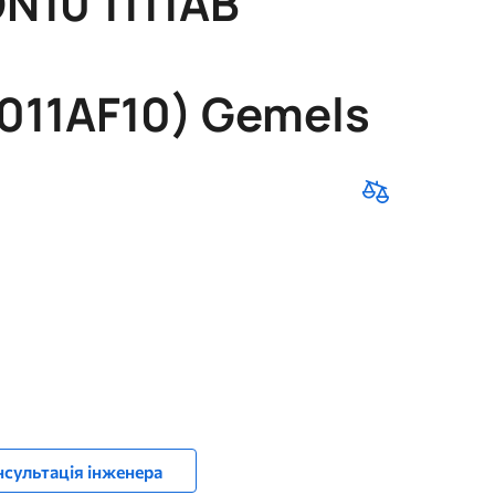
N10 1111AB
011AF10) Gemels
сультація інженера