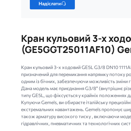
один
Надіслати
файл.
Обмеження:
256
МБ.
Кран кульовий 3-х ходо
Дозволені
типи:
(GE5GGT25011AF10) G
gif
jpg
jpeg
Кран кульовий 3-х ходовий GE5L G3/8 DN10 1111A
png.
призначений для перемикання напрямку потоку роб
одним із бічних, забезпечуючи можливість зміни гід
Дана модель має приєднання G3/8" (внутрішнє різ
типу GE5L, що фіксується у крайніх положеннях дл
Купуючи Gemels, ви обираєте італійську прецизійні
екстремальних навантажень. Gemels пропонує широ
також арматуру високого тиску , включаючи модел
гідравлічних, пневматичних та технологічних сист