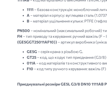
1111
– базова конструкція: моноблочний лити
A
– матеріал корпусу: вуглецева сталь (1.0737
B
– матеріал ущільнення кульки: PTFE (тефло
PN500
– номінальний (максимальний робочий) тис
FH
– тип приводу та керування: ручний важіль (F –
(GE5GGT25011AF10))
– артикул виробника (унікал
GE5G
– серія крана з різьбою G.
GT25
– код, що кодує тип приєднання (G3/8)
011A
– код матеріалів та конструктивного вик
F10
– код типу ручного керування: важіль (F)
Приєднувальні розміри GE5L G3/8 DN10 1111AB
Image