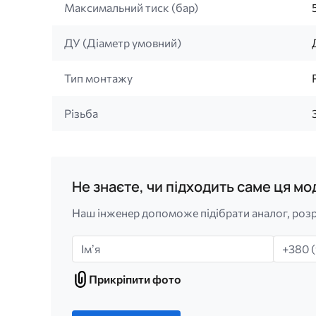
Максимальний тиск (бар)
ДУ (Діаметр умовний)
Тип монтажу
Різьба
Не знаєте, чи підходить саме ця м
Наш інженер допоможе підібрати аналог, розр
Імʼя
Телефо
Прикріпити фото
Прикріпити
фото
Лише