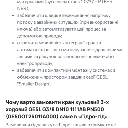
матеріалами (вуглецева сталь 1.0737 + PTFE +
NBR);
забезпечити швидке перемикання напрямку
потоку в аварійних ситуаціях (при використанні
ключа) або автоматизувати цей процес за
допомогою приводу;
отримати можливість інтеграції крана в
автоматизовані системи керування гідравлічними
лініями за рахунок встановлення пневмо- або
електроприводу;
забезпечити компактний монтаж у системах з
обмеженим простором завдяки серії GE5L
"Smaller Design".
Чому варто замовити кран кульовий 3-х
ходовий GE5L G3/8 DN10 1111AB PN500
(GE5GGT25011A000) саме в «Гідро-гід»
Замовивши гідравліку в «Гідро-гід» ви отримуєте не