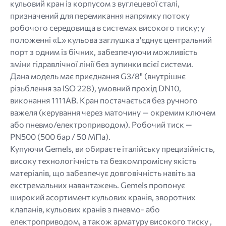
кульовий кран із корпусом з вуглецевої сталі,
призначений для перемикання напрямку потоку
робочого середовища в системах високого тиску; у
положенні «L» кульова заглушка з'єднує центральний
порт з одним із бічних, забезпечуючи можливість
зміни гідравлічної лінії без зупинки всієї системи.
Дана модель має приєднання G3/8" (внутрішнє
різьблення за ISO 228), умовний прохід DN10,
виконання 1111AB. Кран постачається без ручного
важеля (керування через маточину — окремим ключем
або пневмо/електроприводом). Робочий тиск —
PN500 (500 бар / 50 МПа).
Купуючи Gemels, ви обираєте італійську прецизійність,
високу технологічність та безкомпромісну якість
матеріалів, що забезпечує довговічність навіть за
екстремальних навантажень. Gemels пропонує
широкий асортимент кульових кранів, зворотних
клапанів, кульових кранів з пневмо- або
електроприводом, а також арматуру високого тиску ,