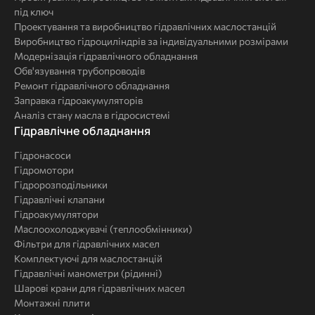
під ключ
Проектування та виробництво гідравлічних маслостанцій
Виробництво гідроциліндрів за індивідуальними розмірами
Модернізація гідравлічного обладнання
Обв'язування трубопроводів
Ремонт гідравлічного обладнання
Заправка гідроакумуляторів
Аналіз стану масла в гідросистемі
Комплексні
Гідравлічне обладнання
рішення
Гідронасоси
Гідромотори
Гідророзподільники
Гідравлічні клапани
Гідроакумулятори
Маслоохолоджувачі (теплообмінники)
Фільтри для гідравлічних масел
Комплектуючі для маслостанцій
Гідравлічні манометри (рідинні)
Шарові крани для гідравлічних масел
Монтажні плити