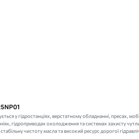
25NP01
ься у гідростанціях, верстатному обладнанні, пресах, мобі
ніях, гідроприводах охолодження та системах захисту чутл
стабільну чистоту масла та високий ресурс дорогої гідравлі