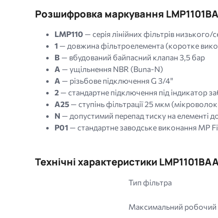
Розшифровка маркування LMP1101B
LMP110
— серія лінійних фільтрів низького/
1
— довжина фільтроелемента (коротке викон
B
— вбудований байпасний клапан 3,5 бар
A
— ущільнення NBR (Buna-N)
A
— різьбове підключення G 3/4"
2
— стандартне підключення під індикатор з
A25
— ступінь фільтрації 25 мкм (мікроволо
N
— допустимий перепад тиску на елементі до
P01
— стандартне заводське виконання MP Fil
Технічні характеристики LMP1101BA
Тип фільтра
Максимальний робочий 