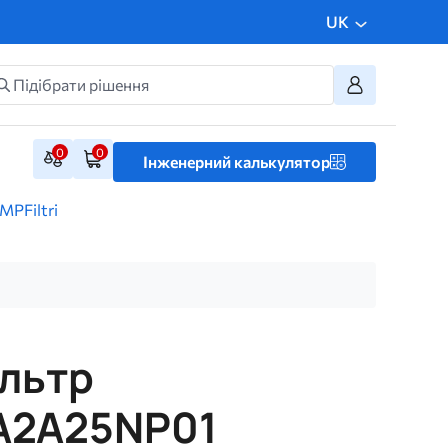
UK
0
0
Інженерний калькулятор
PFiltri
ільтр
A2A25NP01