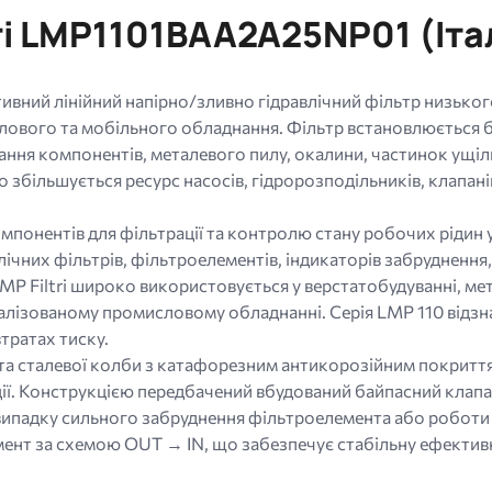
tri LMP1101BAA2A25NP01 (Іта
ний лінійний напірно/зливно гідравлічний фільтр низького
ового та мобільного обладнання. Фільтр встановлюється бе
ння компонентів, металевого пилу, окалини, частинок ущіл
о збільшується ресурс насосів, гідророзподільників, клапанів
компонентів для фільтрації та контролю стану робочих рідин 
авлічних фільтрів, фільтроелементів, індикаторів забрудненн
 Filtri широко використовується у верстатобудуванні, метал
ціалізованому промисловому обладнанні. Серія LMP 110 відз
тратах тиску.
 та сталевої колби з катафорезним антикорозійним покриттям
ції. Конструкцією передбачений вбудований байпасний клапан,
випадку сильного забруднення фільтроелемента або роботи 
ент за схемою OUT → IN, що забезпечує стабільну ефектив