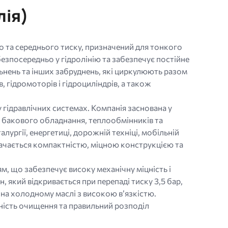
лія)
 та середнього тиску, призначений для тонкого
зпосередньо у гідролінію та забезпечує постійне
ьнень та інших забруднень, які циркулюють разом
, гідромоторів і гідроциліндрів, а також
у гідравлічних системах. Компанія заснована у
я, бакового обладнання, теплообмінників та
ургії, енергетиці, дорожній техніці, мобільній
начається компактністю, міцною конструкцією та
, що забезпечує високу механічну міцність і
 який відкривається при перепаді тиску 3,5 бар,
на холодному маслі з високою в’язкістю.
ність очищення та правильний розподіл