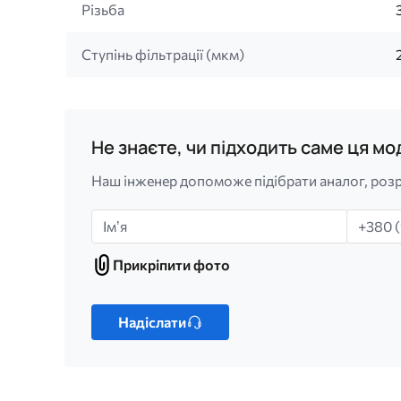
Різьба
Ступінь фільтрації (мкм)
Не знаєте, чи підходить саме ця м
Наш інженер допоможе підібрати аналог, розр
Імʼя
Телефо
Прикріпити фото
Прикріпити
фото
Лише
один
Надіслати
файл.
Обмеження:
256