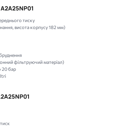
AA2A25NP01
середнього тиску
ання, висота корпусу 182 мм)
абруднення
конний фільтруючий матеріал)
 20 бар
tri
A2A25NP01
тиск