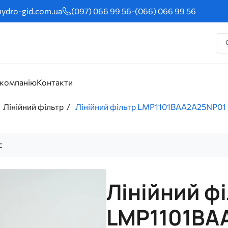
ydro-gid.com.ua
(097) 066 99 56
-
(066) 066 99 56
 компанію
Контакти
Лінійний фільтр
Лінійний фільтр LMP1101BAA2A25NP01 M
с
Лінійний ф
LMP1101BA