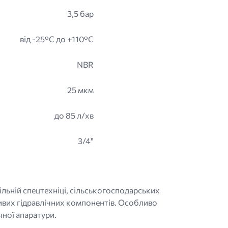
3,5 бар
від -25°C до +110°C
NBR
25 мкм
до 85 л/хв
3/4"
льній спецтехніці, сільськогосподарських
ивих гідравлічних компонентів. Особливо
чної апаратури.