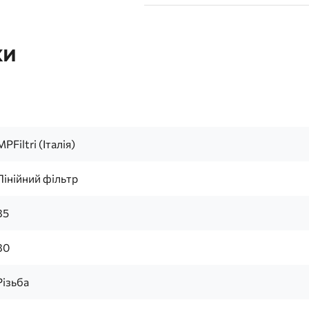
ки
MPFiltri (Італія)
Лінійний фільтр
85
80
Різьба