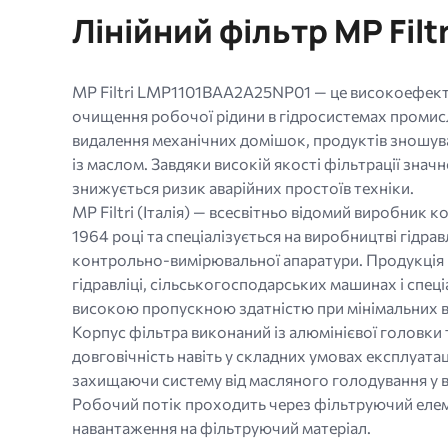
МБ.
Лінійний фільтр MP Fil
Дозволені
типи:
gif
MP Filtri LMP1101BAA2A25NP01 — це високоефектив
jpg
очищення робочої рідини в гідросистемах промисл
jpeg
видалення механічних домішок, продуктів зношува
png.
із маслом. Завдяки високій якості фільтрації значн
знижується ризик аварійних простоїв техніки.
MP Filtri (Італія) — всесвітньо відомий виробник 
1964 році та спеціалізується на виробництві гідр
контрольно-вимірювальної апаратури. Продукція MP
гідравліці, сільськогосподарських машинах і спе
високою пропускною здатністю при мінімальних в
Корпус фільтра виконаний із алюмінієвої головки
довговічність навіть у складних умовах експлуата
захищаючи систему від масляного голодування у 
Робочий потік проходить через фільтруючий елем
навантаження на фільтруючий матеріал.