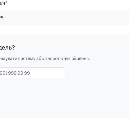
3/4"
25
одель?
ахувати систему або запропонує рішення.
н