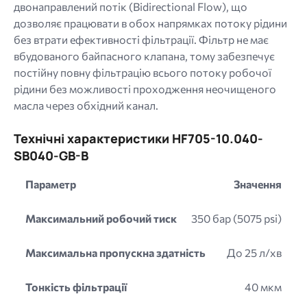
двонаправлений потік (Bidirectional Flow), що
дозволяє працювати в обох напрямках потоку рідини
без втрати ефективності фільтрації. Фільтр не має
вбудованого байпасного клапана, тому забезпечує
постійну повну фільтрацію всього потоку робочої
рідини без можливості проходження неочищеного
масла через обхідний канал.
Технічні характеристики HF705-10.040-
SB040-GB-B
Параметр
Значення
Максимальний робочий тиск
350 бар (5075 psi)
Максимальна пропускна здатність
До 25 л/хв
Тонкість фільтрації
40 мкм