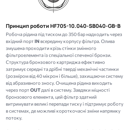
Принцип роботи HF705-10.040-SB040-GB-B
Робоча рідина під тиском до 350 бар надходить через
вхідний порт
IN
всередину корпусу фільтра. Олива
змушена проходити крізь стінки змінного
фільтроелемента із спеціальної спеченої бронзи.
Структура бронзового картриджа ефективно
затримує середні та дрібні тверді механічні частинки
(розміром від 40 мікрон і більше), захищаючи систему
від абразивного зносу. Очищена рідина виходить
через порт
OUT
далі в систему. Завдяки міцності
бронзового елемента, цей фільтр здатний
витримувати великі перепади тиску і підтримує роботу
в системах, де можливі короткочасні зміни напрямку
потоку.