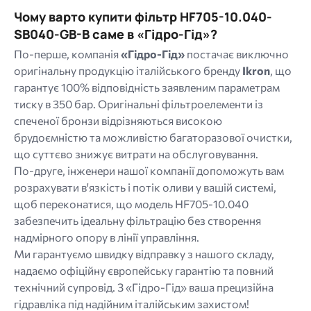
Чому варто купити фільтр HF705-10.040-
SB040-GB-B саме в «Гідро-Гід»?
По-перше, компанія
«Гідро-Гід»
постачає виключно
оригінальну продукцію італійського бренду
Ikron
, що
гарантує 100% відповідність заявленим параметрам
тиску в 350 бар. Оригінальні фільтроелементи із
спеченої бронзи відрізняються високою
брудоємністю та можливістю багаторазової очистки,
що суттєво знижує витрати на обслуговування.
По-друге, інженери нашої компанії допоможуть вам
розрахувати в'язкість і потік оливи у вашій системі,
щоб переконатися, що модель HF705-10.040
забезпечить ідеальну фільтрацію без створення
надмірного опору в лінії управління.
Ми гарантуємо швидку відправку з нашого складу,
надаємо офіційну європейську гарантію та повний
технічний супровід. З «Гідро-Гід» ваша прецизійна
гідравліка під надійним італійським захистом!