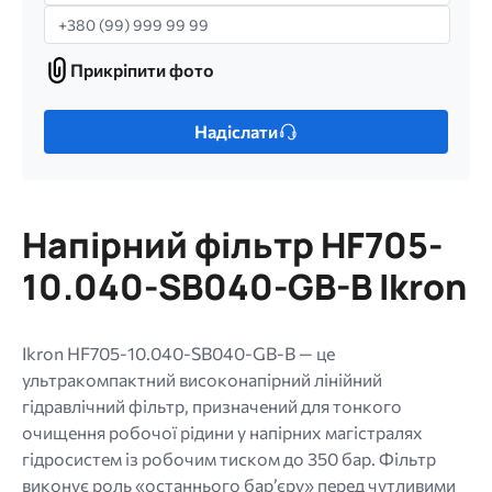
Телефон
Прикріпити фото
Прикріпити
фото
Лише
Надіслати
один
файл.
Обмеження:
256
Напірний фільтр HF705-
МБ.
Дозволені
10.040-SB040-GB-B Ikron
типи:
gif
jpg
Ikron HF705-10.040-SB040-GB-B — це
jpeg
ультракомпактний високонапірний лінійний
png.
гідравлічний фільтр, призначений для тонкого
очищення робочої рідини у напірних магістралях
гідросистем із робочим тиском до 350 бар. Фільтр
виконує роль «останнього бар’єру» перед чутливими