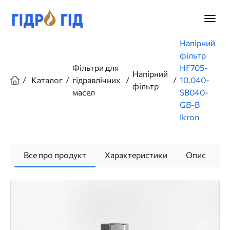
Перейти
до
Головн
основного
меню
вмісту
Рядок
Напірний
навіґації
фільтр
Фільтри для
HF705-
Напірний
Каталог
гідравлічних
10.040-
фільтр
масел
SB040-
GB-B
Ikron
Все про продукт
Характеристики
Опис