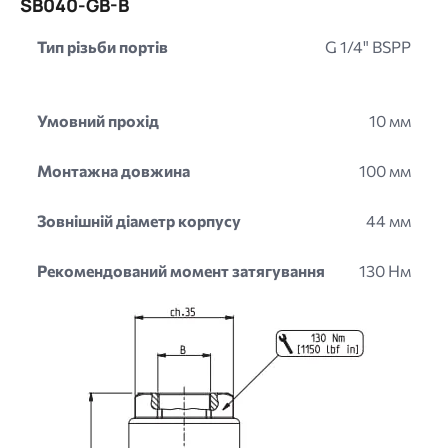
SB040-GB-B
Тип різьби портів
G 1/4" BSPP
Умовний прохід
10 мм
Монтажна довжина
100 мм
Зовнішній діаметр корпусу
44 мм
Рекомендований момент затягування
130 Нм
Image