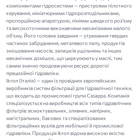
компонентами гідросистеми — пристроями пілотного
керування, мініатюрними гідророзподільниками,
пропорційною апаратурою, лініями швидкого роз'єму
та високоточними виконавчими механізмами малого
об'єму. Його головне завдання — утримання твердих
частинок забруднення, металевого пилу, продуктів
зношування насосів, залишків ущільнень та інших
механічних домішок, що циркулюють у маслі, тим
самим значно продовжуючи ресурс дорогої
прецизійної гідравліки.
Ikron (Італія) — один із провідних європейських
виробників систем фільтрації для гідравлічної техніки,
що входить до промислової групи Casappa. Компанія
спеціалізується на виробництві всіх типів гідравлічних
фільтрів: всмоктувальних, зливних, напірних,
магістральних, бакових та спеціалізованих
фільтраційних вузлів для мобільної й промислової
гідравліки. Продукція Ikron відома високою якістю