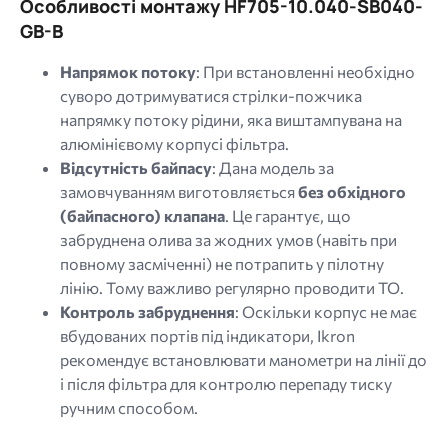
Особливості монтажу HF705-10.040-SB040-
GB-B
Напрямок потоку
: При встановленні необхідно
суворо дотримуватися стрілки-пожчика
напрямку потоку рідини, яка виштампувана на
алюмінієвому корпусі фільтра.
Відсутність байпасу
: Дана модель за
замовчуванням виготовляється
без обхідного
(байпасного) клапана
. Це гарантує, що
забруднена олива за жодних умов (навіть при
повному засміченні) не потрапить у пілотну
лінію. Тому важливо регулярно проводити ТО.
Контроль забруднення
: Оскільки корпус не має
вбудованих портів під індикатори, Ikron
рекомендує встановлювати манометри на лінії до
і після фільтра для контролю перепаду тиску
ручним способом.