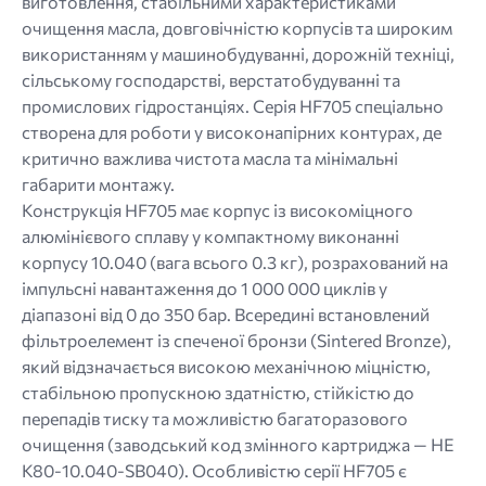
виготовлення, стабільними характеристиками
очищення масла, довговічністю корпусів та широким
використанням у машинобудуванні, дорожній техніці,
сільському господарстві, верстатобудуванні та
промислових гідростанціях. Серія HF705 спеціально
створена для роботи у високонапірних контурах, де
критично важлива чистота масла та мінімальні
габарити монтажу.
Конструкція HF705 має корпус із високоміцного
алюмінієвого сплаву у компактному виконанні
корпусу 10.040 (вага всього 0.3 кг), розрахований на
імпульсні навантаження до 1 000 000 циклів у
діапазоні від 0 до 350 бар. Всередині встановлений
фільтроелемент із спеченої бронзи (Sintered Bronze),
який відзначається високою механічною міцністю,
стабільною пропускною здатністю, стійкістю до
перепадів тиску та можливістю багаторазового
очищення (заводський код змінного картриджа — HE
K80-10.040-SB040). Особливістю серії HF705 є