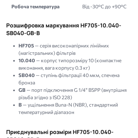
Робоча температура
Від -30°C до +90°C
Розшифровка маркування HF705-10.040-
SB040-GB-B
HF705
— серія високонапірних лінійних
(магістральних) фільтрів
10.040
— корпус типорозміру 10 (компактне
виконання, вага корпусу 0.3 кг)
SB040
— ступінь фільтрації 40 мкм, спечена
бронза
GB
— порт підключення G 1/4" BSPP (внутрішня
різьба згідно з ISO 228)
B
— ущільнення Buna-N (NBR), стандартний
температурний діапазон
Приєднувальні розміри HF705-10.040-