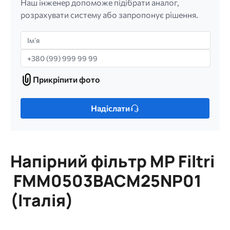
Наш інженер допоможе підібрати аналог,
розрахувати систему або запропонує рішення.
Імʼя
Телефон
Прикріпити фото
Прикріпити
фото
Лише
Надіслати
один
файл.
Обмеження:
256
Напірний фільтр MP Filtri
МБ.
Дозволені
FMM0503BACМ25NP01
типи:
(Італія)
gif
jpg
jpeg