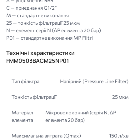
A — ущільнення NBR
С — приєднання G1/2”
M — стандартне виконання
25 — тонкість фільтрації 25 мкм
N — елемент серії N (ΔP елемента 20 бар)
P01 — стандартне виконання MP Filtri
Технічні характеристики
FMM0503BACМ25NP01
Тип фільтра
Напірний (Pressure Line Filter)
Тонкість фільтрації
25 мкм
Матеріал
Мікроволоконний (серія N, ΔP
елемента
елемента 20 бар)
Максимальна витрата (Qmax)
150 л/хв