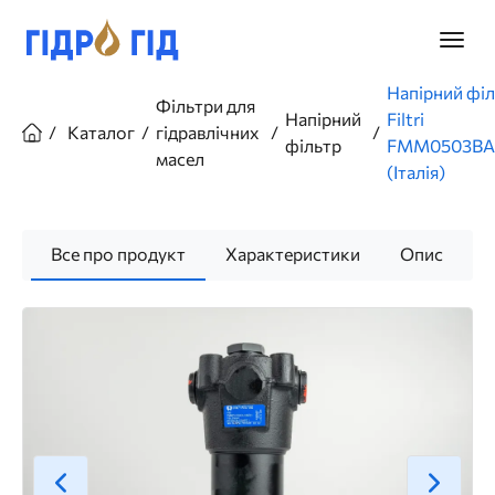
Перейти
до
Головн
основного
меню
вмісту
Рядок
Напірний фі
Фільтри для
навіґації
Напірний
Filtri
Каталог
гідравлічних
фільтр
FMM0503BA
масел
(Італія)
Все про продукт
Характеристики
Опис