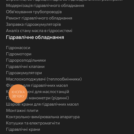
Модернізація гідравлічного обладнання
Обв'язування трубопроводів
Ремонт гідравлічного обладнання
Заправка гідроакумуляторів
Аналіз стану масла в гідросистемі
Комплексні
Гідравлічне обладнання
рішення
Гідронасоси
Гідромотори
Гідророзподільники
Гідравлічні клапани
Гідроакумулятори
Маслоохолоджувачі (теплообмінники)
Фільтри для гідравлічних масел
Комплектуючі для маслостанцій
КНОПКА
ЗВ'ЯЗКУ
Гідравлічні манометри (рідинні)
Шарові крани для гідравлічних масел
Монтажні плити
Контрольно-вимірювальна апаратура
Котушки та електромагніти
Гідравлічні крани