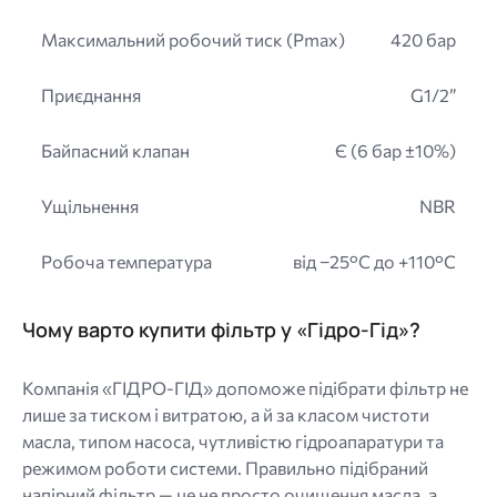
Максимальний робочий тиск (Pmax)
420 бар
Приєднання
G1/2”
Байпасний клапан
Є (6 бар ±10%)
Ущільнення
NBR
Робоча температура
від −25°C до +110°C
Чому варто купити фільтр у «Гідро-Гід»?
Компанія «ГІДРО-ГІД» допоможе підібрати фільтр не
лише за тиском і витратою, а й за класом чистоти
масла, типом насоса, чутливістю гідроапаратури та
режимом роботи системи. Правильно підібраний
напірний фільтр — це не просто очищення масла, а