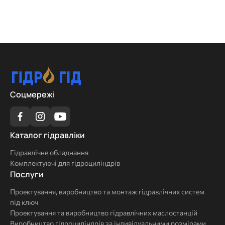
Соцмережі
Каталог
Каталог гідравліки
гідравліки
Гідравлічне обладнання
Комплектуючі для гідроциліндрів
Послуги
Послуги
Проектування, виробництво та монтаж гідравлічних систем
під ключ
Проектування та виробництво гідравлічних маслостанцій
Виробництво гідроциліндрів за індивідуальними розмірами