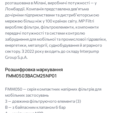
розташована в Мілані, виробничі потужності — у
Ломбардії. Компанія представлена дев’ятьма
дочірніми підприємствами та дистриб’юторською
мережею більш ніж у 100 країнах світу. MP Filtri
виробляє фільтри, фільтроелементи, компоненти
передачі потужності та системи контролю
забруднення для мобільної та промислової гідравліки,
енергетики, металургії, суднобудування й аграрного
сектору. З 2022 року входить до складу Interpump
Group S.p.A.
Розшифровка маркування
FMM0503BACМ25NP01
FMM050 — серія компактних напірних фільтрів для
мобільних застосувань
3 — довжина фільтруючого елемента (3)
B — з байпасним клапаном 6 бар