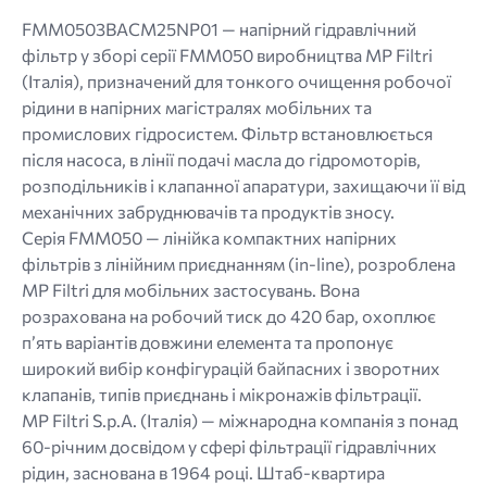
png.
FMM0503BACМ25NP01 — напірний гідравлічний
фільтр у зборі серії FMM050 виробництва MP Filtri
(Італія), призначений для тонкого очищення робочої
рідини в напірних магістралях мобільних та
промислових гідросистем. Фільтр встановлюється
після насоса, в лінії подачі масла до гідромоторів,
розподільників і клапанної апаратури, захищаючи її від
механічних забруднювачів та продуктів зносу.
Серія FMM050 — лінійка компактних напірних
фільтрів з лінійним приєднанням (in-line), розроблена
MP Filtri для мобільних застосувань. Вона
розрахована на робочий тиск до 420 бар, охоплює
п’ять варіантів довжини елемента та пропонує
широкий вибір конфігурацій байпасних і зворотних
клапанів, типів приєднань і мікронажів фільтрації.
MP Filtri S.p.A. (Італія) — міжнародна компанія з понад
60-річним досвідом у сфері фільтрації гідравлічних
рідин, заснована в 1964 році. Штаб-квартира